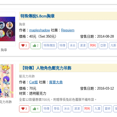
特殊傳說5.8cm胸章
胸章
作者：
mapleshadow
社團：
Requiem
價格：40元（Set:350元）
發售日期：2014-08-28
3
2
特殊傳說
特傳
冰炎
漾漾
阿利
亞那
凡斯
 胸章
【特傳】人物角色壓克力吊飾
壓克力吊飾
作者：
Cat姬
社團：
魔寶大典
價格：70元
發售日期：2016-03-12
材質：透明壓克力
全套12款優惠價700元，附贈學長兔彩色覆膜不織布袋。
壓克力吊飾
3
4
特傳
學長
冰炎
漾漾
阿利
九瀾
夏碎