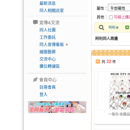
最新消息
屬性：
同人相關店家
其他：
可線上購
宣傳&交流
阿利
同人社團
工作委託
阿利同人周邊
同人宣傳看板
4
繪圖藝廊
交流中心
22
共
件
攤位轉讓區
會員中心
註冊會員
登入
一般向 收藏品