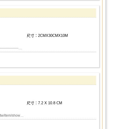
尺寸：2CMX30CMX10M
---------…
尺寸：7.2 X 10.8 CM
w/item/show…