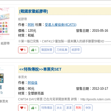
[戰國家徽紙膠帶]
紙膠帶
作者：
阿利
社團：
受君人權協會(4CATS)
價格：120元
發售日期：2015-05-16
材質：和紙
※第一版已完售，CWT41少量加製~~還未購入的請手腳要快喔XD -------------
 紙膠帶
5
6
戰國無雙
刀劍亂舞
紙膠帶
<<特殊傳說>>車票夾SET
車票夾
作者：
阿佳佳
價格：80元
發售日期：2012-10-17
材質：全塑膠亮面
CWT34 DAY2寄賣 已在月見草開放寄賣 詳情： http://goods.ruten.com.t
 車票夾
4
4
特殊傳說
冰炎
漾漾
阿利
休狄