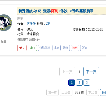
特殊傳說-冰炎+漾漾/
阿利
+休狄5.8珍珠霧膜胸章
胸章
作者：
阿佳佳
社團：
CP+
價格：50元
發售日期：2012-01-28
材質：珍珠霧膜
每款印了25個=3=
 胸章
2
4
特殊傳說
冰炎
漾漾
阿利
休狄
上一頁
1
下一頁
1
2
3
第一頁
上10頁
共 3 頁
下10頁
最