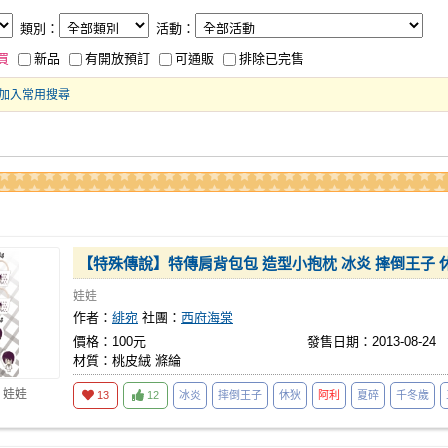
類別：
活動：
買
新品
有開放預訂
可通販
排除已完售
加入常用搜尋
【特殊傳說】特傳肩背包包 造型小抱枕 冰炎 摔倒王子 
娃娃
作者：
緋宛
社團：
西府海棠
價格：100元
發售日期：2013-08-24
材質：桃皮絨 滌綸
 娃娃
13
12
冰炎
摔倒王子
休狄
阿利
夏碎
千冬歲