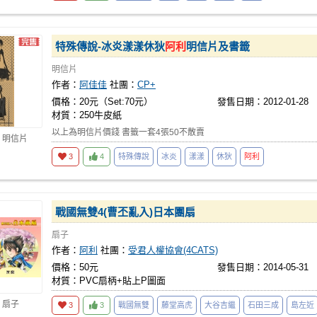
特殊傳說-冰炎漾漾休狄
阿利
明信片及書籤
明信片
作者：
阿佳佳
社團：
CP+
價格：20元（Set:70元）
發售日期：2012-01-28
材質：250牛皮紙
以上為明信片價錢 書籤一套4張50不散賣
 明信片
3
4
特殊傳說
冰炎
漾漾
休狄
阿利
戰國無雙4(曹丕亂入)日本團扇
扇子
作者：
阿利
社團：
受君人權協會(4CATS)
價格：50元
發售日期：2014-05-31
材質：PVC扇柄+貼上P圖面
 扇子
3
3
戰國無雙
藤堂高虎
大谷吉繼
石田三成
島左近