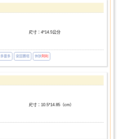
尺寸：4*14.5公分
雅多雷多
安因賽塔
休狄
阿利
尺寸：10.5*14.85（cm）