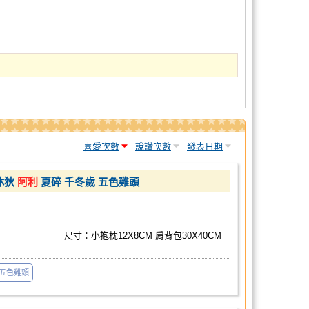
喜愛次數
說讚次數
發表日期
休狄
阿利
夏碎 千冬歲 五色雞頭
尺寸：小抱枕12X8CM 肩背包30X40CM
五色雞頭