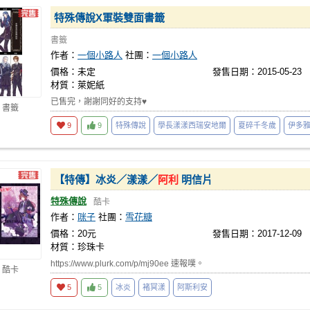
特殊傳說X軍裝雙面書籤
書籤
作者：
一個小路人
社團：
一個小路人
價格：未定
發售日期：2015-05-23
材質：萊妮紙
已售完，謝謝同好的支持♥
 書籤
9
9
特殊傳說
學長漾漾西瑞安地爾
夏碎千冬歲
伊多
【特傳】冰炎／漾漾／
阿利
明信片
特殊傳說
酷卡
作者：
咪子
社團：
雪花糖
價格：20元
發售日期：2017-12-09
材質：珍珠卡
https://www.plurk.com/p/mj90ee 速報噗。
 酷卡
5
5
冰炎
褚冥漾
阿斯利安