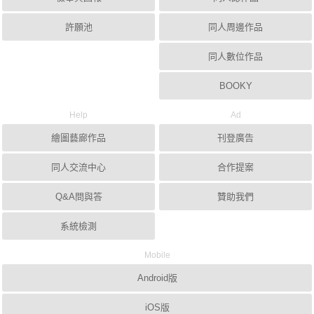
許願池
同人周邊作品
同人數位作品
BOOKY
Help
Ad
繪圖藝廊作品
刊登廣告
同人交流中心
合作提案
Q&A問與答
贊助我們
系統檢測
Mobile
Android版
iOS版