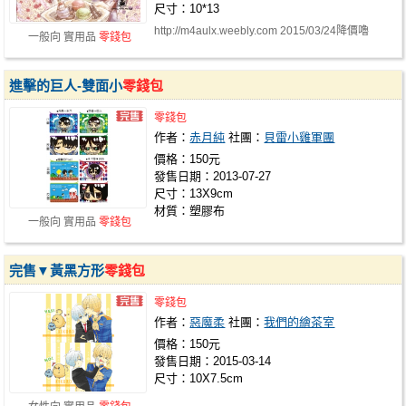
尺寸：10*13
http://m4aulx.weebly.com 2015/03/24降價嚕
一般向 實用品
零錢包
進擊的巨人-雙面小
零錢包
零錢包
作者：
赤月純
社團：
貝雷小雞軍團
價格：150元
發售日期：2013-07-27
尺寸：13X9cm
材質：塑膠布
一般向 實用品
零錢包
完售▼黃黑方形
零錢包
零錢包
作者：
惡魔柔
社團：
我們的繪茶室
價格：150元
發售日期：2015-03-14
尺寸：10X7.5cm