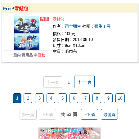
Free!
零錢包
零錢包
作者：
司空彌生
社團：
彌生工房
價格：100元
發售日期：2013-08-10
尺寸：9cmX13cm
材質：毛巾布
一般向 實用品
零錢包
下一頁
上一頁
1
1
2
3
4
5
6
7
8
9
10
共 53 頁
第一頁
上10頁
下10頁
最後頁