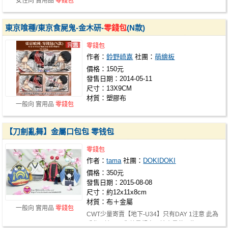
女性向 實用品
零錢包
東京喰種/東京食屍鬼-金木研-
零錢包
(N款)
零錢包
作者：
鈴野崎嘉
社團：
萌繪板
價格：150元
發售日期：2014-05-11
尺寸：13X9CM
材質：塑膠布
一般向 實用品
零錢包
【刀劍亂舞】金屬口包包 零钱包
零錢包
作者：
tama
社團：
DOKIDOKI
價格：350元
發售日期：2015-08-08
尺寸：約12x11x8cm
材質：布＋金屬
一般向 實用品
零錢包
CWT少量寄賣【地下-U34】只有DAY 1注意 此為
手作周邊，現貨數量超少，請盡量使用淘…