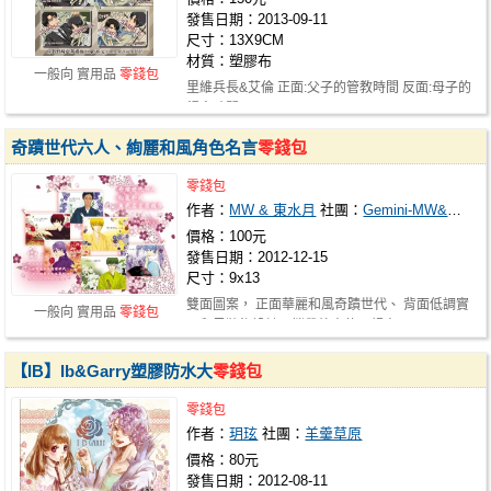
發售日期：2013-09-11
尺寸：13X9CM
材質：塑膠布
一般向 實用品
零錢包
里維兵長&艾倫 正面:父子的管教時間 反面:母子的
餵食時間
奇蹟世代六人、絢麗和風角色名言
零錢包
零錢包
作者：
MW & 東水月
社團：
Gemini-MW&東水月
價格：100元
發售日期：2012-12-15
尺寸：9x13
雙面圖案， 正面華麗和風奇蹟世代、 背面低調實
一般向 實用品
零錢包
用和風裝飾設計，攜帶外出使用超方…
【IB】Ib&Garry塑膠防水大
零錢包
零錢包
作者：
玥玹
社團：
羊羹草原
價格：80元
發售日期：2012-08-11