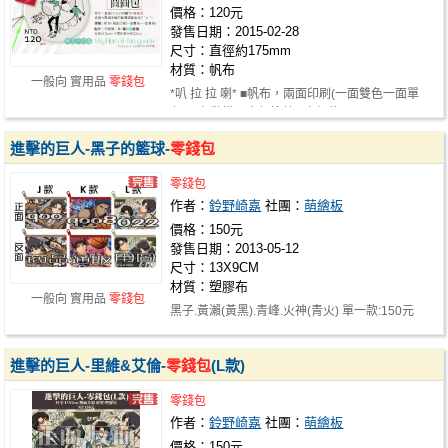
價格：120元
發售日期：2015-02-28
尺寸：直徑約175mm
材質：帆布
一般向 實用品
零錢包
*叭 拉 拉 喇* ■帆布，兩面印刷(一面雙色一面單
色)，有做掛耳方便拎著 ■直徑約175…
進擊的巨人-黑子的籃球-
零錢包
零錢包
作者：
鈴野崎嘉
社團：
萌繪板
價格：150元
發售日期：2013-05-12
尺寸：13X9CM
材質：塑膠布
一般向 實用品
零錢包
黑子.黃瀨(黃黑).青峰.火神(青火) 單一款:150元
進擊的巨人-里維&艾倫-
零錢包
(L款)
零錢包
作者：
鈴野崎嘉
社團：
萌繪板
價格：150元