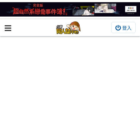
登入
BOOKY書集倉庫
同人作品
同人誌
同人周邊
同人數位作品
活動&消息
同人誌活動
最新消息
同人相關店家
宣傳&交流