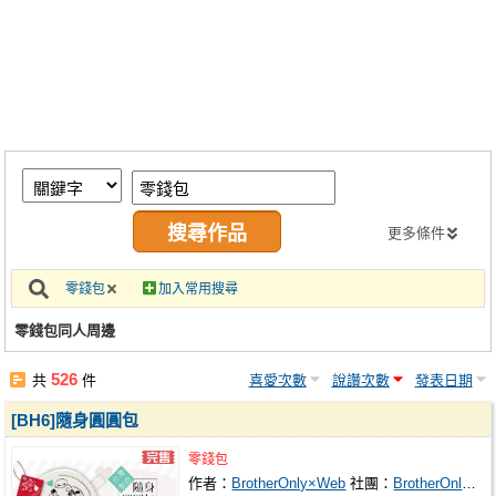
同人社團
工作委託
同人宣傳看板
繪圖藝廊
交流中心
攤位轉讓區
更多條件
會員功能選單
零錢包
加入常用搜尋
會員中心
零錢包同人周邊
註冊會員
526
共
件
喜愛次數
說讚次數
發表日期
登入
[BH6]隨身圓圓包
零錢包
作者：
BrotherOnly×Web
社團：
BrotherOnly×Web