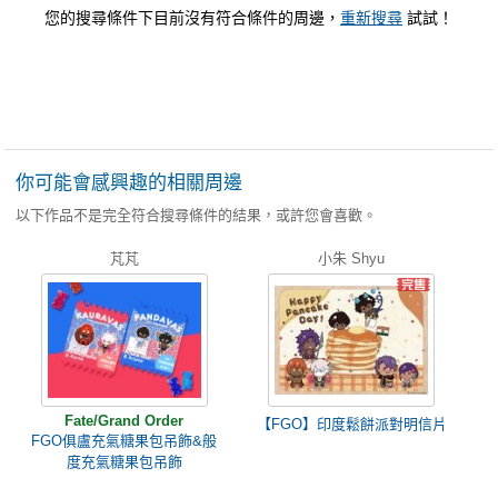
您的搜尋條件下目前沒有符合條件的周邊，
重新搜尋
試試！
你可能會感興趣的相關周邊
以下作品不是完全符合搜尋條件的結果，或許您會喜歡。
芃芃
小朱 Shyu
Fate/Grand Order
【FGO】印度鬆餅派對明信片
FGO俱盧充氣糖果包吊飾&般
度充氣糖果包吊飾