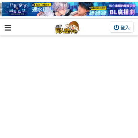
登入
BOOKY書集倉庫
同人作品
同人誌
同人周邊
同人數位作品
活動&消息
同人誌活動
最新消息
同人相關店家
宣傳&交流