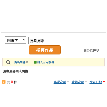
同人社團
工作委託
同人宣傳看板
繪圖藝廊
交流中心
攤位轉讓區
更多條件
會員功能選單
馬嘶周那
加入常用搜尋
會員中心
馬嘶周那同人周邊
註冊會員
0
共
件
喜愛次數
說讚次數
發表日期
登入