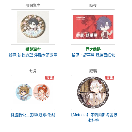
那個幫主
時夜
戀與深空
界之軌跡
黎深 餅乾造型 浮雕木頭徽章
黎恩．舒華澤 競選面紙包
七月
黫鴞
雙胞胎公主(黎歐娜跟梅洛)
【Meteora】朱黎爾斯陶瓷吸
水杯墊