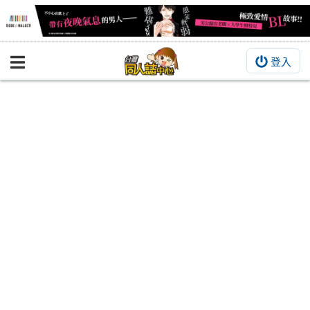
登入
BOOKY書集倉庫
同人作品
同人誌
同人周邊
同人數位作品
活動&消息
同人誌活動
最新消息
同人相關店家
宣傳&交流