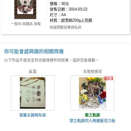
價格：30元
發售日期：2014-03-22
尺寸：A4
材質：超雪銅250g上亮膜
一般向 收藏品 海報
有疑問歡迎專頁私訊
https://www.facebook.com/BAKENECHIN
你可能會感興趣的相關周邊
以下作品不是完全符合搜尋條件的結果，或許您會喜歡。
亂雲
羊尾柑香茶
黎嚴主題棉布袋
黎之軌跡
黎之軌跡同人两層壓克力板