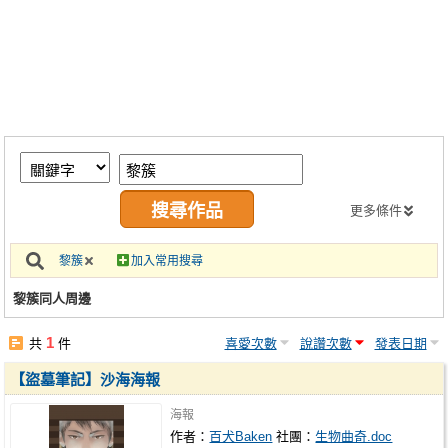
同人社團
工作委託
同人宣傳看板
繪圖藝廊
交流中心
攤位轉讓區
更多條件
會員功能選單
黎簇
加入常用搜尋
會員中心
黎簇同人周邊
註冊會員
1
共
件
喜愛次數
說讚次數
發表日期
登入
【盜墓筆記】沙海海報
海報
作者：
百犬Baken
社團：
生物曲奇.doc