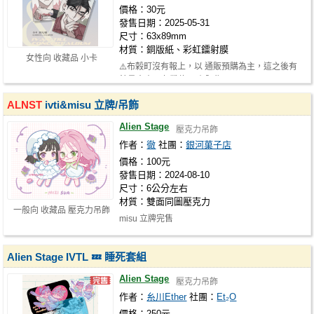
價格：30元
發售日期：2025-05-31
尺寸：63x89mm
材質：銅版紙、彩虹鐳射膜
女性向 收藏品 小卡
⚠️布榖町沒有報上，以 通販預購為主，這之後有
餘量會寄朋友攤位 另有販售 https:…
ALNST
ivti&misu 立牌/吊飾
Alien Stage
壓克力吊飾
作者：
徹
社團：
銀河菓子店
價格：100元
發售日期：2024-08-10
尺寸：6公分左右
材質：雙面同圖壓克力
一般向 收藏品 壓克力吊飾
misu 立牌完售
Alien Stage IVTL 💤 睡死套組
Alien Stage
壓克力吊飾
作者：
糸川Ether
社團：
Et₂O
價格：250元