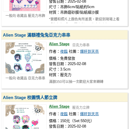
發售日期：2025-02-08
尺寸：吊飾6cm/貼紙約5cm
材質：吊飾磨砂膜/貼紙細沙膜
一般向 收藏品 壓克力吊飾
*實體和照片上顏色有所差異，歡迎到現場上看
【注意事項】 ※壓克利品項都會有小氣…
Alien Stage 滿額禮兔兔亞克力串串
Alien Stage
亞克力串串
作者：
夜臨
社團：
爆肝到天亮
價格：免費發放
發售日期：2025-02-08
尺寸：3.5cm
材質：壓克力
一般向 收藏品 亞克力串串
滿額350可以抽一次歡迎大家來轉轉
Alien Stage 校園情人節立牌
Alien Stage
壓克力立牌
作者：
夜臨
社團：
爆肝到天亮
價格：150元（Set:550元）
發售日期：2025-02-08