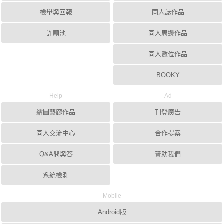
檢舉與回報
同人誌作品
許願池
同人周邊作品
同人數位作品
BOOKY
Help
Ad
繪圖藝廊作品
刊登廣告
同人交流中心
合作提案
Q&A問與答
贊助我們
系統檢測
Mobile
Android版