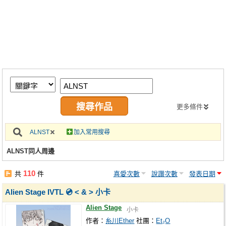
同人社團
工作委託
同人宣傳看板
繪圖藝廊
交流中心
攤位轉讓區
更多條件
會員功能選單
ALNST
加入常用搜尋
會員中心
ALNST同人周邊
註冊會員
110
共
件
喜愛次數
說讚次數
發表日期
登入
Alien Stage IVTL 💿 < & > 小卡
Alien Stage
小卡
作者：
糸川Ether
社團：
Et₂O