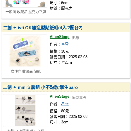
尺寸：6cm
材質：壓克力
一般向 收藏品 壓克力立牌
二創 ✦ ivti OK繃造型貼紙組(4入/2圖各2)
AlienStage
貼紙
作者：
星雪
價格：30元
發售日期：2025-02-08
尺寸：7*2cm
女性向 收藏品 貼紙
二創 ✦ mini立牌組 小不點款/學生paro
AlienStage
飯友立牌
作者：
星雪
價格：80元
發售日期：2025-02-08
尺寸：3cm