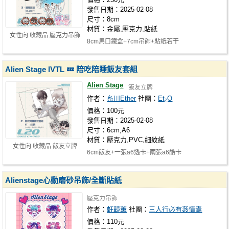
發售日期：2025-02-08
尺寸：8cm
材質：金屬,壓克力,貼紙
女性向 收藏品 壓克力吊飾
8cm馬口鐵盒+7cm吊飾+貼紙若干
Alien Stage IVTL 💤 陪吃陪睡飯友套組
Alien Stage
飯友立牌
作者：
糸川Ether
社團：
Et₂O
價格：100元
發售日期：2025-02-08
尺寸：6cm,A6
材質：壓克力,PVC,細紋紙
女性向 收藏品 飯友立牌
6cm飯友+一張a6透卡+兩張a6酷卡
Alienstage心動磨砂吊飾/全斷貼紙
壓克力吊飾
作者：
軒轅薰
社團：
三人行必有姦情焉
價格：110元