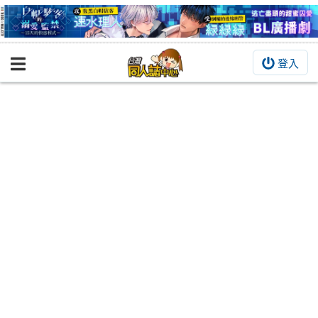
登入
BOOKY書集倉庫
同人作品
同人誌
同人周邊
同人數位作品
活動&消息
同人誌活動
最新消息
同人相關店家
宣傳&交流