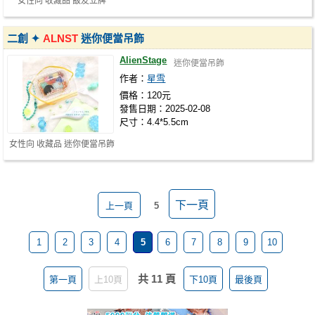
女性向 收藏品 飯友立牌
二創 ✦
ALNST
迷你便當吊飾
AlienStage
迷你便當吊飾
作者：
星雪
價格：120元
發售日期：2025-02-08
尺寸：4.4*5.5cm
女性向 收藏品 迷你便當吊飾
下一頁
上一頁
5
1
2
3
4
5
6
7
8
9
10
共 11 頁
第一頁
上10頁
下10頁
最後頁