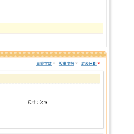
喜愛次數
說讚次數
發表日期
尺寸：3cm