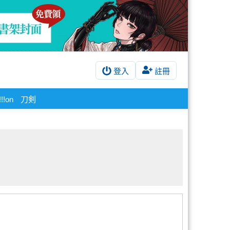
登入
註冊
!on
刀剣