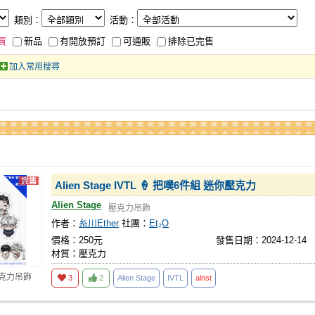
類別：
活動：
買
新品
有開放預訂
可通販
排除已完售
加入常用搜尋
Alien Stage IVTL 🍦 把噗6件組 迷你壓克力
Alien Stage
壓克力吊飾
作者：
糸川Ether
社團：
Et₂O
價格：250元
發售日期：2024-12-14
材質：壓克力
壓克力吊飾
3
2
Alien Stage
IVTL
alnst