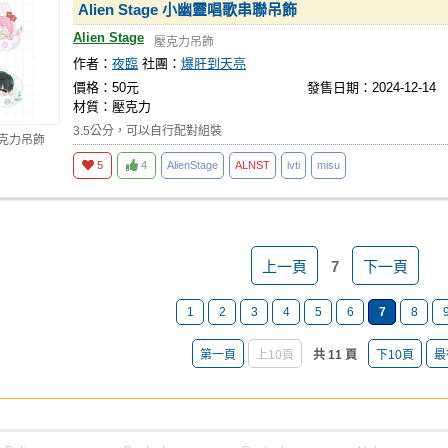
Alien Stage 小幽靈唱歌串聯吊飾
Alien Stage
壓克力吊飾
作者：
夜臨
社團：
爆肝到天亮
價格：50元
發售日期：2024-12-14
材質：壓克力
3.5公分，可以自行配對組裝
壓克力吊飾
5
4
AlienStage
ALNST
ivti
misu
上一頁
7
下一頁
1
2
3
4
5
6
7
8
第一頁
上10頁
共 11 頁
下10頁
最