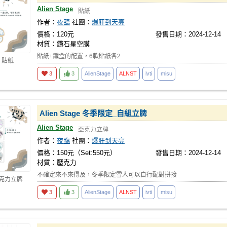
Alien Stage
貼紙
作者：
夜臨
社團：
爆肝到天亮
價格：120元
發售日期：2024-12-14
材質：鑽石星空膜
貼紙+鐵盒的配置，6款貼紙各2
 貼紙
3
3
AlienStage
ALNST
ivti
misu
Alien Stage 冬季限定_自組立牌
Alien Stage
亞克力立牌
作者：
夜臨
社團：
爆肝到天亮
價格：150元（Set:550元）
發售日期：2024-12-14
材質：壓克力
不確定來不來得及，冬季限定雪人可以自行配對拼接
亞克力立牌
3
3
AlienStage
ALNST
ivti
misu