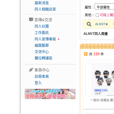
最新消息
屬性：
同人相關店家
其他：
可線上購
宣傳&交流
ALNST
同人社團
工作委託
ALNST同人周邊
同人宣傳看板
4
繪圖藝廊
交流中心
110
共
件
攤位轉讓區
會員中心
註冊會員
登入
一般向 收藏品 