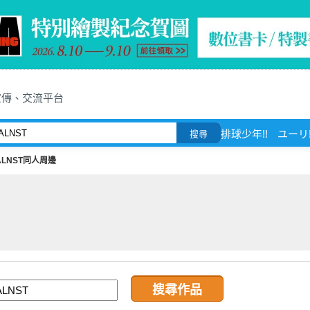
宣傳、交流平台
排球少年!!
ユーリ!!
搜尋
ALNST同人周邊