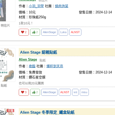
明信片
作者：
小羽_羽萱
社團：
燒肉泡菜
價格：10元
發售日期：2024-12-14
材質：珍珠紙250g
1款10元！
 明信片
2
2
AlienStage
Luka
ALNST
Alien Stage 認親貼紙
Alien Stage
貼紙
作者：
夜臨
社團：
爆肝到天亮
價格：免費發放
發售日期：2024-12-14
材質：鑽石星空膜
也可以用20元購買
 貼紙
3
2
AlienStage
ALNST
ivti
misu
Alien Stage 冬季限定_鐵盒貼紙