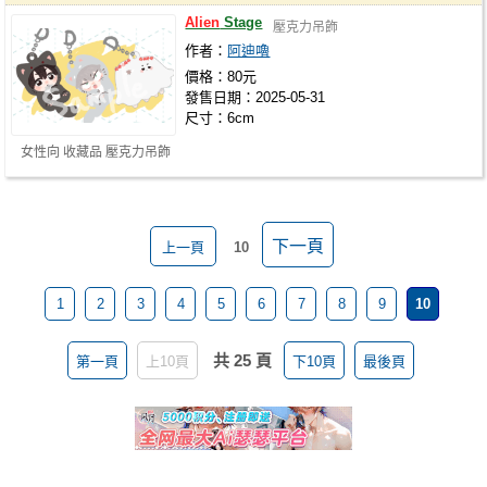
Alien
Stage
壓克力吊飾
作者：
阿迪嚕
價格：80元
發售日期：2025-05-31
尺寸：6cm
女性向 收藏品 壓克力吊飾
下一頁
上一頁
10
1
2
3
4
5
6
7
8
9
10
共 25 頁
第一頁
上10頁
下10頁
最後頁