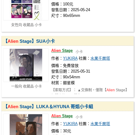
價格：100元
發售日期：2025-05-24
尺寸：90x65mm
女性向 收藏品 小卡
【
Alien
Stage】SUA小卡
Alien
Stage
小卡
作者：
YUKIRA
社團：
水果千層塔
價格：免費發放
發售日期：2025-05-31
尺寸：90x54mm
材質：銀星模
一般向 收藏品 小卡
【索取方式】： ▲交換制，僅限【
Alien
Stage】
相關交換 ▲可單售，一張$15 --------…
【
Alien
Stage】LUKA＆HYUNA 哥姐小卡組
Alien
Stage
小卡
作者：
YUKIRA
社團：
水果千層塔
價格：30元