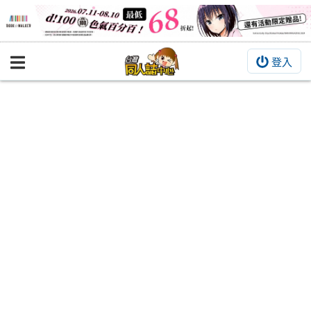
登入
BOOKY書集倉庫
同人作品
同人誌
同人周邊
同人數位作品
活動&消息
同人誌活動
最新消息
同人相關店家
宣傳&交流