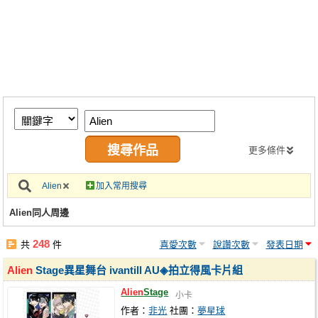
同人社團
工作委託
同人宣傳看板
繪圖藝廊
交流中心
攤位轉讓區
更多條件
會員功能選單
Alien
加入常用搜尋
會員中心
Alien同人周邊
註冊會員
248
共
件
喜愛次數
說讚次數
發表日期
登入
Alien
Stage異星舞台 ivantill AU◈拍立得風卡片組
Alien
Stage
小卡
作者：
非光
社團：
夢星球