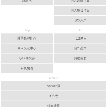
許願池
同人周邊作品
同人數位作品
BOOKY
Help
Ad
繪圖藝廊作品
刊登廣告
同人交流中心
合作提案
Q&A問與答
贊助我們
系統檢測
Mobile
Android版
iOS版
結帳精靈