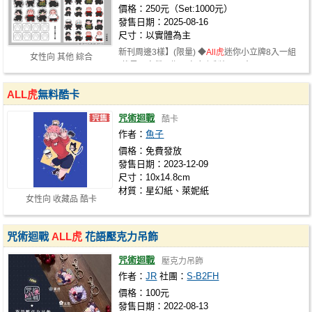
價格：250元（Set:1000元）
發售日期：2025-08-16
尺寸：以實體為主
新刊周邊3樣】(限量) ◆
All虎
迷你小立牌8入一組
女性向 其他 綜合
(伏黑、宿儺、順平左右印製相反) ◆同…
ALL虎
無料酷卡
咒術迴戰
酷卡
作者：
魚子
價格：免費發放
發售日期：2023-12-09
尺寸：10x14.8cm
材質：星幻紙、萊妮紙
女性向 收藏品 酷卡
咒術迴戰
ALL虎
花語壓克力吊飾
咒術迴戰
壓克力吊飾
作者：
JR
社團：
S-B2FH
價格：100元
發售日期：2022-08-13