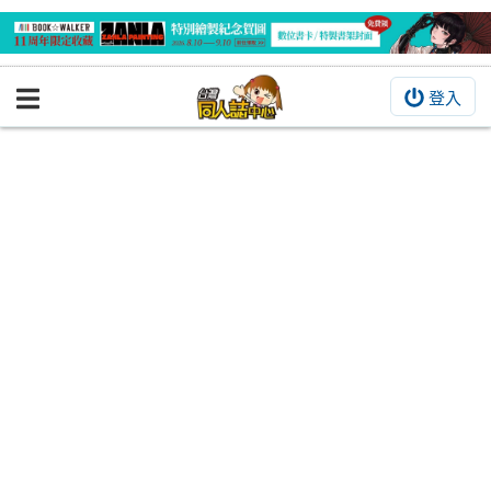
登入
BOOKY書集倉庫
同人作品
同人誌
同人周邊
同人數位作品
活動&消息
同人誌活動
最新消息
同人相關店家
宣傳&交流