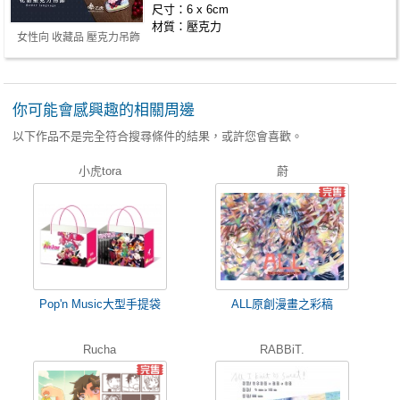
尺寸：6 x 6cm
材質：壓克力
女性向 收藏品 壓克力吊飾
你可能會感興趣的相關周邊
以下作品不是完全符合搜尋條件的結果，或許您會喜歡。
小虎tora
蔚
Pop'n Music大型手提袋
ALL原創漫畫之彩稿
Rucha
RABBiT.