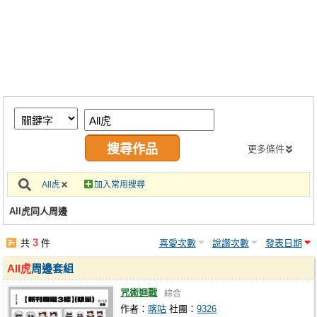
同人社團
工作委託
同人宣傳看板
繪圖藝廊
交流中心
攤位轉讓區
更多條件
會員功能選單
All虎
加入常用搜尋
會員中心
All虎同人周邊
註冊會員
3
共
件
喜愛次數
說讚次數
發表日期
登入
All虎
周邊套組
咒術迴戰
綜合
作者：
喀咕
社團：
9326