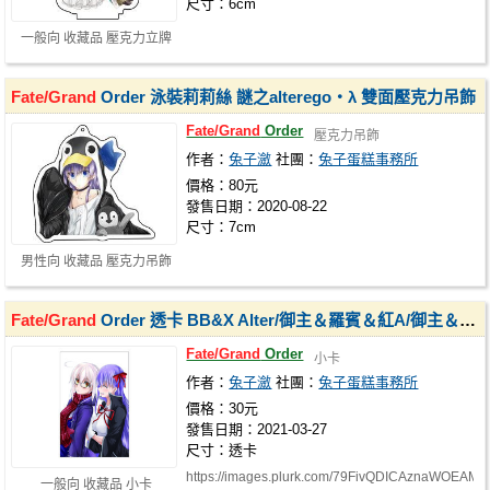
尺寸：6cm
一般向 收藏品 壓克力立牌
Fate/Grand
Order 泳裝莉莉絲 謎之alterego・λ 雙面壓克力吊飾
Fate/Grand
Order
壓克力吊飾
作者：
兔子瀲
社團：
兔子蛋糕事務所
價格：80元
發售日期：2020-08-22
尺寸：7cm
男性向 收藏品 壓克力吊飾
Fate/Grand
Order 透卡 BB&X Alter/御主＆羅賓＆紅A/御主＆景虎/Voyager＆繪里世
Fate/Grand
Order
小卡
作者：
兔子瀲
社團：
兔子蛋糕事務所
價格：30元
發售日期：2021-03-27
尺寸：透卡
https://images.plurk.com/79FivQDICAznaWOEAMY
一般向 收藏品 小卡