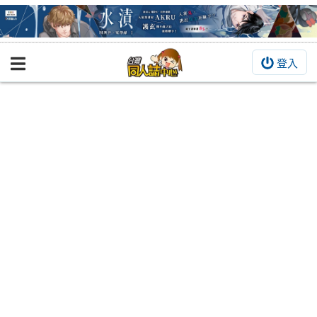
登入
BOOKY書集倉庫
同人作品
同人誌
同人周邊
同人數位作品
活動&消息
同人誌活動
最新消息
同人相關店家
宣傳&交流