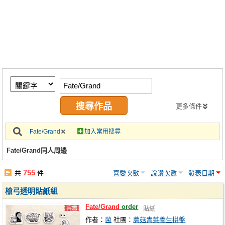
同人社團
工作委託
同人宣傳看板
繪圖藝廊
交流中心
攤位轉讓區
更多條件
會員功能選單
Fate/Grand
加入常用搜尋
會員中心
Fate/Grand同人周邊
註冊會員
755
共
件
喜愛次數
說讚次數
發表日期
登入
槍弓透明貼紙組
Fate/Grand
order
貼紙
作者：
菌
社團：
蘑菇青菜養生拼盤