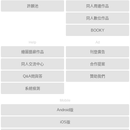
許願池
同人周邊作品
同人數位作品
BOOKY
Help
Ad
繪圖藝廊作品
刊登廣告
同人交流中心
合作提案
Q&A問與答
贊助我們
系統檢測
Mobile
Android版
iOS版