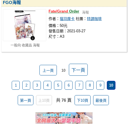
FGO海報
Fate/Grand
Order
海報
作者：
猫羽摩卡
社團：
特調咖啡
價格：50元
發售日期：2021-03-27
尺寸：A3
一般向 收藏品 海報
下一頁
上一頁
10
1
2
3
4
5
6
7
8
9
10
共 76 頁
第一頁
上10頁
下10頁
最後頁