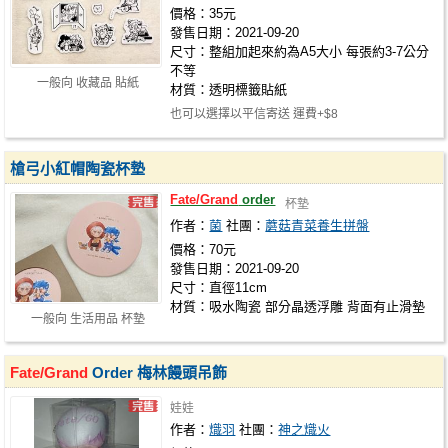
價格：35元
發售日期：2021-09-20
尺寸：整組加起來約為A5大小 每張約3-7公分
不等
一般向 收藏品 貼紙
材質：透明標籤貼紙
也可以選擇以平信寄送 運費+$8
槍弓小紅帽陶瓷杯墊
Fate/Grand
order
杯墊
作者：
菌
社團：
蘑菇青菜養生拼盤
價格：70元
發售日期：2021-09-20
尺寸：直徑11cm
材質：吸水陶瓷 部分晶透浮雕 背面有止滑墊
一般向 生活用品 杯墊
Fate/Grand
Order 梅林饅頭吊飾
娃娃
作者：
熾羽
社團：
神之熾火