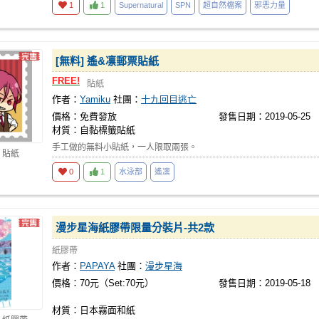
1
1
Supernatural
SPN
超自然檔案
邪恶力量
[無料] 遙&凛郵票貼紙
FREE!
貼紙
作者：
Yamiku
社團：
十九回目逃亡
價格：免費發放
發售日期：2019-05-25
材質：自黏標籤貼紙
手工做的無料小貼紙，一人限取兩張。
 貼紙
0
1
水泳部
遙凜
漫步星海紙膠帶限量分裝片-共2款
紙膠帶
作者：
PAPAYA
社團：
漫步星海
價格：70元（Set:70元）
發售日期：2019-05-18
材質：日本霧面和紙