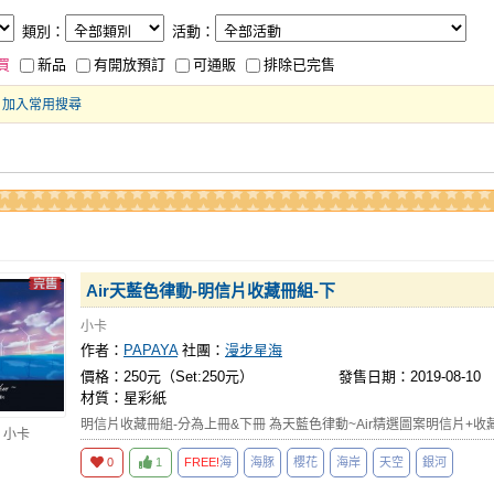
類別：
活動：
買
新品
有開放預訂
可通販
排除已完售
加入常用搜尋
Air天藍色律動-明信片收藏冊組-下
小卡
作者：
PAPAYA
社團：
漫步星海
價格：250元（Set:250元）
發售日期：2019-08-10
材質：星彩紙
明信片收藏冊組-分為上冊&下冊 為天藍色律動~Air精選圖案明信片+收
 小卡
0
1
FREE!
海
海豚
櫻花
海岸
天空
銀河