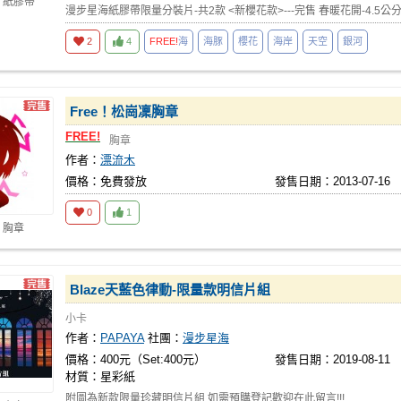
 紙膠帶
漫步星海紙膠帶限量分裝片-共2款 <新櫻花款>---完售 春暖花開-4.5公分
2
4
FREE!
海
海豚
櫻花
海岸
天空
銀河
Free！松崗凜胸章
FREE!
胸章
作者：
漂流木
價格：免費發放
發售日期：2013-07-16
0
1
 胸章
Blaze天藍色律動-限量款明信片組
小卡
作者：
PAPAYA
社團：
漫步星海
價格：400元（Set:400元）
發售日期：2019-08-11
材質：星彩紙
附圖為新款限量珍藏明信片組 如需預購登記歡迎在此留言!!!