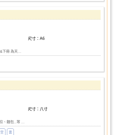
尺寸：A6
&下冊 為天…
尺寸：八寸
麵包...等 …
天空
雲