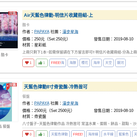
Air天藍色律動-明信片收藏冊組-上
酷卡
作者：
PAPAYA
社團：
漫步星海
價格：250元（Set:250元）
發售日期：2019-08-10
材質：星彩紙
上冊只剩下1本~如需保留請在下方留言即可!! 明信片收藏冊組-分為上冊
 酷卡
1
1
FREE!
海
海豚
櫻花
海岸
天空
銀河
天藍色律動8寸骨瓷盤-冷熱皆可
餐盤
作者：
PAPAYA
社團：
漫步星海
價格：2500元（Set:2500元）
發售日期：2019-08-10
材質：骨瓷盤
八寸盤子~天藍色律動作品 冷熱皆可 常溫水果、蛋糕、餅品、甜點、沙拉、
品 餐盤
0
1
天藍色律動
FREE!
海岸線
水平線
藍紫色