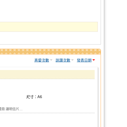
喜愛次數
說讚次數
發表日期
尺寸：A6
藏冊 讓明信片…