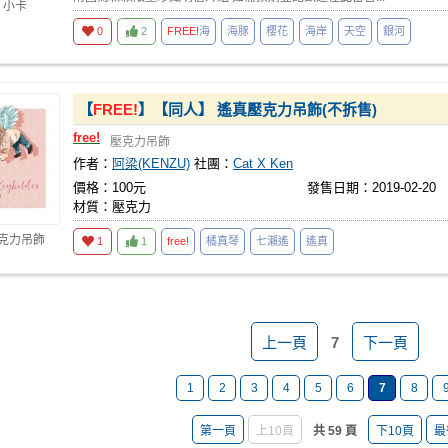
 小卡
0
2
FREE!
海
海豚
櫻花
海岸
天空
銀河
【
FREE!
】【同人】 遙真壓克力吊飾(不拆售)
free!
壓克力吊飾
作者：
阿梁(KENZU)
社團：
Cat X Ken
價格：100元
發售日期：2019-02-20
材質：壓克力
壓克力吊飾
1
1
free!
橘真琴
七瀨遙
遙真
上一頁
7
下一頁
1
2
3
4
5
6
7
8
第一頁
上10頁
共 59 頁
下10頁
最