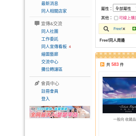
最新消息
屬性：
同人相關店家
其他：
可線上購
宣傳&交流
Free!
同人社團
工作委託
Free!同人周邊
同人宣傳看板
4
繪圖藝廊
交流中心
583
共
件
攤位轉讓區
會員中心
註冊會員
登入
一般向 收藏品