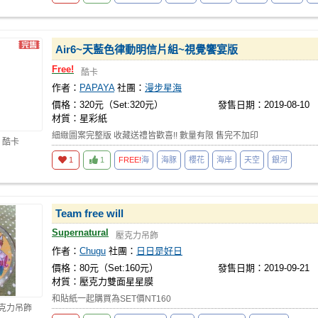
Air6~天藍色律動明信片組~視覺饗宴版
Free!
酷卡
作者：
PAPAYA
社團：
漫步星海
價格：320元（Set:320元）
發售日期：2019-08-10
材質：星彩紙
細緻圖案完整版 收藏送禮皆歡喜!! 數量有限 售完不加印
 酷卡
1
1
FREE!
海
海豚
櫻花
海岸
天空
銀河
Team free will
Supernatural
壓克力吊飾
作者：
Chugu
社團：
日日是好日
價格：80元（Set:160元）
發售日期：2019-09-21
材質：壓克力雙面星星膜
和貼紙一起購買為SET價NT160
壓克力吊飾