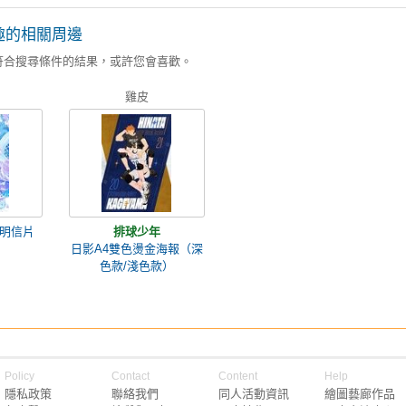
趣的相關周邊
符合搜尋條件的結果，或許您會喜歡。
雞皮
 明信片
排球少年
日影A4雙色燙金海報（深
色款/淺色款）
Policy
Contact
Content
Help
隱私政策
聯絡我們
同人活動資訊
繪圖藝廊作品