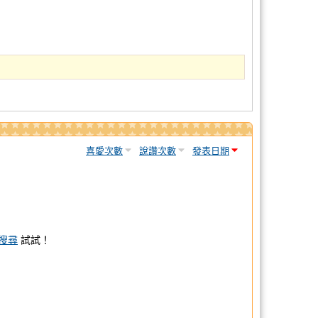
喜愛次數
說讚次數
發表日期
搜尋
試試！