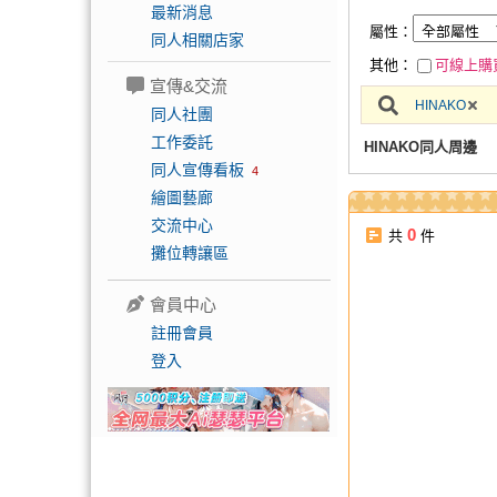
最新消息
屬性：
同人相關店家
其他：
可線上購
宣傳&交流
HINAKO
同人社團
工作委託
HINAKO同人周邊
同人宣傳看板
4
繪圖藝廊
交流中心
0
共
件
攤位轉讓區
會員中心
註冊會員
登入