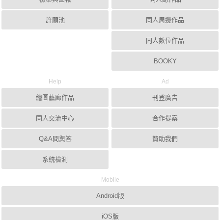
許願池
同人周邊作品
同人數位作品
BOOKY
Help
Ad
繪圖藝廊作品
刊登廣告
同人交流中心
合作提案
Q&A問與答
贊助我們
系統檢測
Mobile
Android版
iOS版