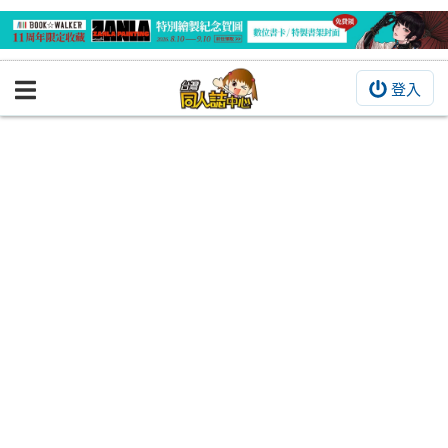
登入
BOOKY書集倉庫
同人作品
同人誌
同人周邊
同人數位作品
活動&消息
同人誌活動
最新消息
同人相關店家
宣傳&交流