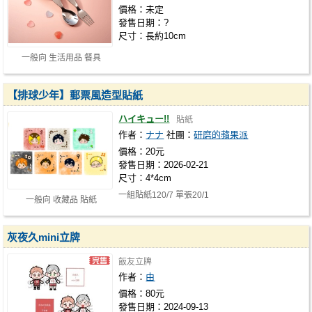
價格：未定
發售日期：?
尺寸：長約10cm
一般向 生活用品 餐具
【排球少年】郵票風造型貼紙
ハイキュー!!
貼紙
作者：
ナナ
社團：
研磨的蘋果派
價格：20元
發售日期：2026-02-21
尺寸：4*4cm
一組貼紙120/7 單張20/1
一般向 收藏品 貼紙
灰夜久mini立牌
飯友立牌
作者：
由
價格：80元
發售日期：2024-09-13