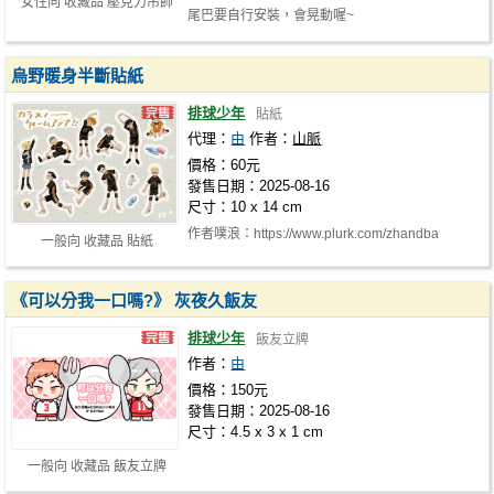
女性向 收藏品 壓克力吊飾
尾巴要自行安裝，會晃動喔~
烏野暖身半斷貼紙
排球少年
貼紙
代理：
由
作者：
山脈
價格：60元
發售日期：2025-08-16
尺寸：10 x 14 cm
作者噗浪：https://www.plurk.com/zhandba
一般向 收藏品 貼紙
《可以分我一口嗎?》 灰夜久飯友
排球少年
飯友立牌
作者：
由
價格：150元
發售日期：2025-08-16
尺寸：4.5 x 3 x 1 cm
一般向 收藏品 飯友立牌