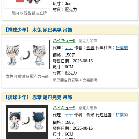
尺寸：3cm
材質：壓克力
一般向 收藏品 飯友立牌
【排球少年】 木兔 尾巴晃晃 吊飾
ハイキュー!!
壓克力吊飾
代理：
ナナ
作者：
骨米
代理社團：
研磨的蘋果派
價格：150元
發售日期：2025-08-16
尺寸：6CM
材質：壓克力
女性向 收藏品 壓克力吊飾
尾巴要自行安裝，會晃動喔~
【排球少年】 赤葦 尾巴晃晃 吊飾
ハイキュー!!
壓克力吊飾
代理：
ナナ
作者：
骨米
代理社團：
研磨的蘋果派
價格：150元
發售日期：2025-08-16
尺寸：6CM