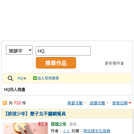
同人社團
工作委託
同人宣傳看板
繪圖藝廊
交流中心
攤位轉讓區
更多條件
會員功能選單
HQ
加入常用搜尋
會員中心
HQ同人周邊
註冊會員
712
共
件
喜愛次數
說讚次數
發表日期
登入
【排球少年】雙子北不鏽鋼餐具
排球少年
餐具
作者：
ㄑㄑ
社團：
地瓜球文化協會