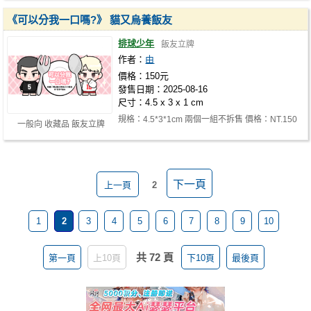
《可以分我一口嗎?》 貓又烏養飯友
排球少年
飯友立牌
作者：
由
價格：150元
發售日期：2025-08-16
尺寸：4.5 x 3 x 1 cm
規格：4.5*3*1cm 兩個一組不拆售 價格：NT.150
一般向 收藏品 飯友立牌
下一頁
上一頁
2
1
2
3
4
5
6
7
8
9
10
共 72 頁
第一頁
上10頁
下10頁
最後頁