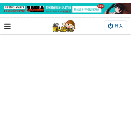
登入
BOOKY書集倉庫
同人作品
同人誌
同人周邊
同人數位作品
活動&消息
同人誌活動
最新消息
同人相關店家
宣傳&交流