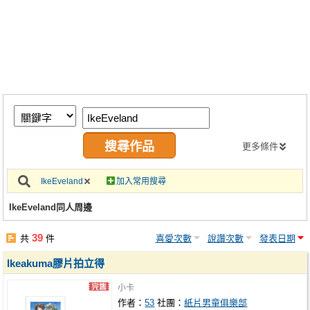
同人社團
工作委託
同人宣傳看板
繪圖藝廊
交流中心
攤位轉讓區
更多條件
會員功能選單
IkeEveland
加入常用搜尋
會員中心
IkeEveland同人周邊
註冊會員
39
共
件
喜愛次數
說讚次數
發表日期
登入
Ikeakuma膠片拍立得
小卡
作者：
53
社團：
紙片男童俱樂部