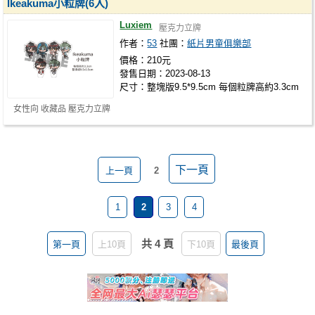
Ikeakuma小粒牌(6入)
Luxiem
壓克力立牌
作者：
53
社團：
紙片男童俱樂部
價格：210元
發售日期：2023-08-13
尺寸：整塊版9.5*9.5cm 每個粒牌高約3.3cm
女性向 收藏品 壓克力立牌
下一頁
上一頁
2
1
2
3
4
共 4 頁
第一頁
上10頁
下10頁
最後頁