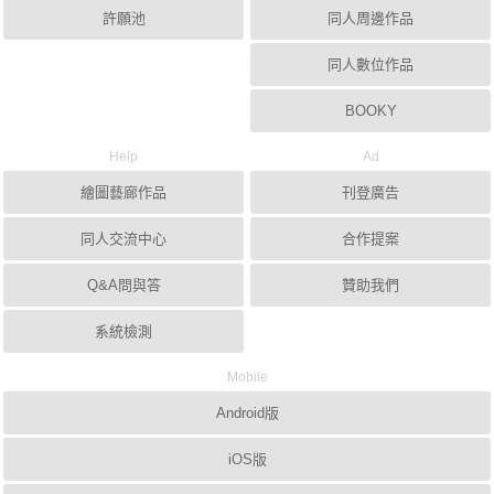
許願池
同人周邊作品
同人數位作品
BOOKY
Help
Ad
繪圖藝廊作品
刊登廣告
同人交流中心
合作提案
Q&A問與答
贊助我們
系統檢測
Mobile
Android版
iOS版