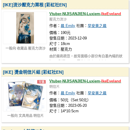
[IKE]流沙壓克力票根 [彩虹社EN]
Vtuber-NIJISANJIEN-Luxiem-
IkeEveland
壓克力流沙
作者：
晨 Emily
社團：
早安美之晨
價格：190元
發售日期：2023-12-09
尺寸：18cm
一般向 收藏品 壓克力流沙
材質：壓克力
由於廠商疏忽，故背面極小部分有白墨內縮的狀
況 (不影響正面)，因此價格上已自行調…
[IKE] 燙金明信片組 [彩虹社EN]
Vtuber-NIJISANJIEN-Luxiem-
IkeEveland
明信片
作者：
晨 Emily
社團：
早安美之晨
價格：50元（Set:50元）
發售日期：2023-05-20
尺寸：14*10.5cm
一般向 文具用品 明信片