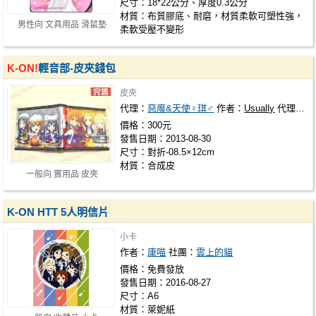
尺寸：18*22公分、厚度0.3公分
材質：布質膠底、耐磨，材質柔軟可塑性強，
男性向 文具用品 滑鼠墊
柔軟受壓不變形
K-ON!
輕音部-皮夾錢包
皮夾
代理：
惡魔&天使♀琪♂
作者：
Usually
代理社團：
價格：300元
發售日期：2013-08-30
尺寸：對折-08.5×12cm
材質：合成皮
一般向 實用品 皮夾
K-ON HTT 5人明信片
小卡
作者：
康喵
社團：
雲上的貓
價格：免費發放
發售日期：2016-08-27
尺寸：A6
材質：萊妮紙