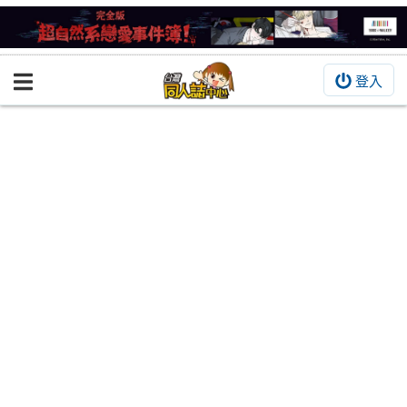
登入
BOOKY書集倉庫
同人作品
同人誌
同人周邊
同人數位作品
活動&消息
同人誌活動
最新消息
同人相關店家
宣傳&交流