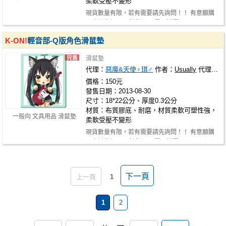
柔軟受壓不變形
現貨數量有限，若有需要請先詢問！！ 有意願購
買者請告知，以利我們至"露天拍賣"…
K-ON!
輕音部-Q版角色滑鼠墊
滑鼠墊
代理：
惡魔&天使♀琪♂
作者：
Usually
代理社團：
價格：150元
發售日期：2013-08-30
尺寸：18*22公分、厚度0.3公分
材質：布質膠底、耐磨，材質柔軟可塑性強，
一般向 文具用品 滑鼠墊
柔軟受壓不變形
現貨數量有限，若有需要請先詢問！！ 有意願購
買者請告知，以利我們至"露天拍賣"…
下一頁
上一頁
1
1
2