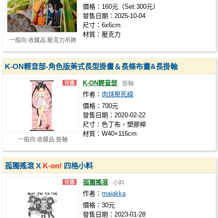
價格：160元（Set:300元）
發售日期：2025-10-04
尺寸：6x6cm
材質：壓克力
一般向 收藏品 壓克力吊飾
K-ON輕音部-角色版美式長型掛畫＆長條布畫&長掛軸
K-ON輕音部
掛軸
作者：
肉球壓死線
價格：700元
發售日期：2020-02-22
尺寸：色丁布、塑膠桿
材質：W40×116cm
一般向 收藏品 掛軸
孤獨搖滾 X
K-on!
四格小料
孤獨搖滾
小料
作者：
majakka
價格：30元
發售日期：2023-01-28