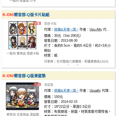
一般向 收藏品 小卡
K-ON!
輕音部-Q版卡片貼紙
悠遊卡貼
代理：
惡魔&天使♀琪♂
作者：
Usu Ally
代理社團：
價格：30元（Set:200元）
發售日期：2013-08-30
尺寸：長約8.5cm、寬約5.4公分，約2×3大小
相似
一般向 實用品 悠遊卡貼
材質：紙
可單買；也可整組六張購買，則優惠價為150元
若有意願可請至"露天拍賣"光臨
K-ON!
輕音部-Q版滑鼠墊
滑鼠墊
代理：
惡魔&天使♀琪♂
作者：
Usually
代理社團：
價格：150元
發售日期：2014-02-15
尺寸：18*22公分、厚度0.3公分
材質：布質膠底、耐磨，材質柔軟可塑性強，
男性向 文具用品 滑鼠墊