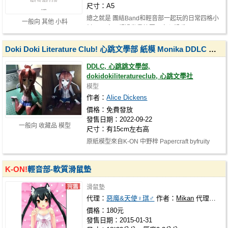
尺寸：A5
總之就是 團結Band和輕音部一起玩的日常四格小
一般向 其他 小料
料！ 內容不超過動畫範圍可安心觀看 …
Doki Doki Literature Club! 心跳文學部 紙模 Monika DDLC 紙模型
DDLC, 心跳跳文學部,
dokidokiliteratureclub, 心跳文學社
模型
作者：
Alice Dickens
價格：免費發放
發售日期：2022-09-22
一般向 收藏品 模型
尺寸：有15cm左右高
原紙模型來自K-ON 中野梓 Papercraft byfruity
uwu /// https://www.pixiv.net/art…
K-ON!
輕音部-軟質滑鼠墊
滑鼠墊
代理：
惡魔&天使♀琪♂
作者：
Mikan
代理社團：
價格：180元
發售日期：2015-01-31