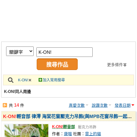
同人社團
工作委託
同人宣傳看板
繪圖藝廊
交流中心
攤位轉讓區
更多條件
會員功能選單
K-ON!
加入常用搜尋
會員中心
K-ON!同人周邊
註冊會員
14
共
件
喜愛次數
說讚次數
發表日期
登入
K-ON!
輕音部 律澪 海棠花窗壓克力吊飾(與MPB花窗吊飾一起買有優惠)
K-ON!
輕音部
壓克力吊飾
作者：
康喵
社團：
雲上的貓