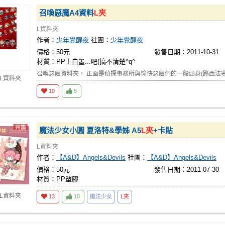
召喚惡魔A4資料
L夾
L資料夾
作者：
少年覺醒夜
社團：
少年覺醒夜
價格：50元
發售日期：2011-10-31
材質：PP上白墨...吧(搞不清楚^q^
召喚惡魔資料夾， 正面是偵探事務所與愉快惡魔們的一般頭身(路西法
 L資料夾
10
5
魔法少女小圓 夏洛特&學姊 A5
L夾
+卡貼
L資料夾
作者：
【A&D】Angels&Devils
社團：
【A&D】Angels&Devils
價格：50元
發售日期：2011-07-30
材質：PP塑膠
 L資料夾
13
10
魔法少女
L夾