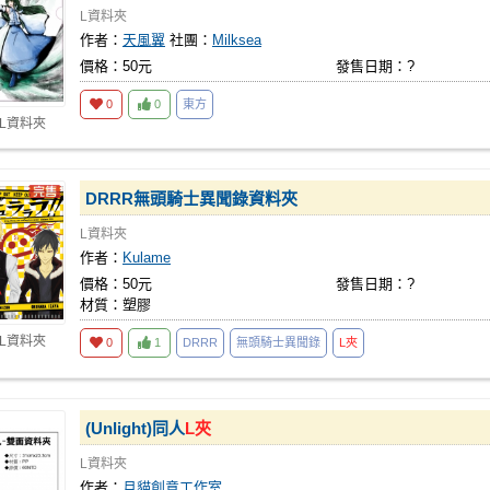
L資料夾
作者：
天風翼
社團：
Milksea
價格：50元
發售日期：?
0
0
東方
 L資料夾
DRRR無頭騎士異聞錄資料夾
L資料夾
作者：
Kulame
價格：50元
發售日期：?
材質：塑膠
 L資料夾
0
1
DRRR
無頭騎士異聞錄
L夾
(Unlight)同人
L夾
L資料夾
作者：
月貓創意工作室