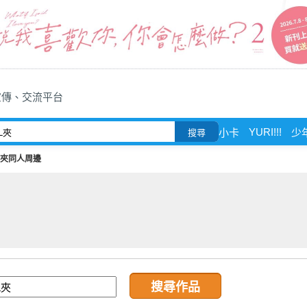
宣傳、交流平台
YURI!!!
小卡
少
搜尋
L夾同人周邊