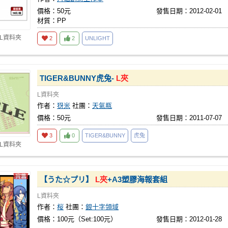
價格：50元
發售日期：2012-02-01
材質：PP
 L資料夾
2
2
UNLIGHT
TIGER&BUNNY虎兔-
L夾
L資料夾
作者：
犽米
社團：
天氣瓶
價格：50元
發售日期：2011-07-07
3
0
TIGER&BUNNY
虎兔
 L資料夾
【うた☆プリ】
L夾
+A3塑膠海報套組
L資料夾
作者：
桜
社團：
銀十字領域
價格：100元（Set:100元）
發售日期：2012-01-28