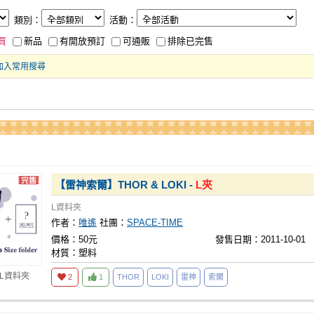
類別：
活動：
買
新品
有開放預訂
可通販
排除已完售
加入常用搜尋
【雷神索爾】THOR & LOKI -
L夾
L資料夾
作者：
唯遙
社團：
SPACE-TIME
價格：50元
發售日期：2011-10-01
材質：塑料
 L資料夾
2
1
THOR
LOKI
雷神
索爾