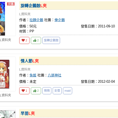
旋轉企鵝鼓
L夾
L資料夾
作者：
拉麵企鵝
社團：
俺企鵝
價格：50元
發售日期：2011-09-10
材質：PP
 L資料夾
2
2
旋轉企鵝鼓
情人節
L夾
L資料夾
作者：
兔姬
社團：
八道神社
價格：未定
發售日期：2012-02-04
1
2
萌萌
女僕
maid
 L資料夾
早苗
L夾