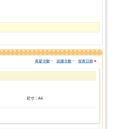
喜愛次數
說讚次數
發表日期
尺寸：A4