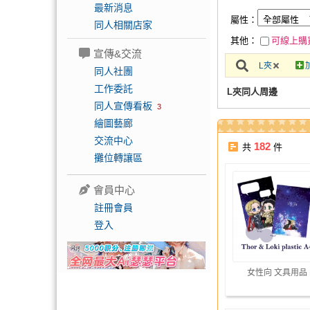
最新消息
屬性：
同人相關店家
其他：
可線上購
宣傳&交流
L夾
同人社團
工作委託
L夾同人周邊
同人宣傳看板
3
繪圖藝廊
交流中心
182
共
件
攤位轉讓區
會員中心
註冊會員
登入
女性向 文具用品