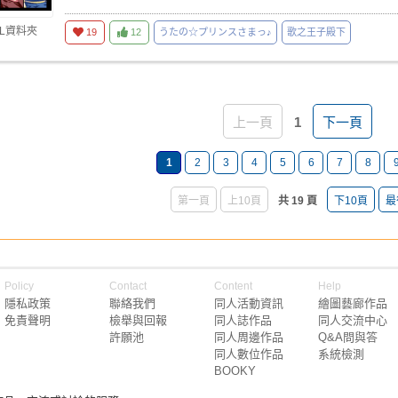
 L資料夾
19
12
うたの☆プリンスさまっ♪
歌之王子殿下
上一頁
1
下一頁
1
2
3
4
5
6
7
8
第一頁
上10頁
共 19 頁
下10頁
最
Policy
Contact
Content
Help
隱私政策
聯絡我們
同人活動資訊
繪圖藝廊作品
免責聲明
檢舉與回報
同人誌作品
同人交流中心
許願池
同人周邊作品
Q&A問與答
同人數位作品
系統檢測
BOOKY