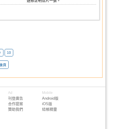
送修正明信片一張。
9
10
後頁
Ad
Mobile
刊登廣告
Android版
合作提案
iOS版
贊助我們
結帳精靈