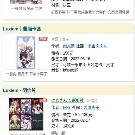
材質：拼豆
一般向 收藏品 立牌
訂做客製 你下單完成後我才會製作 ⭕商品圖僅供
參考，出貨前可能會微調⭕ 賣場皆…
Luxiem｜貓貓卡套
車票卡套子
作者：
肉丸薰
社團：
宇宙肉肉丸
價格：150元
發售日期：2022-05-16
尺寸：可裝一般市面上公定卡片尺寸
材質：透明閃粉
一般向 實用品 車票卡套子
Luxiem - 明信片
にじさんじ 彩虹社
明信片
作者：
阿夾
社團：
冷凍夾子
價格：未定（Set:130元）
發售日期：2022-02-17
尺寸：14X10
通販已開