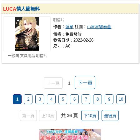
LUCA
情人節無料
明信片
作者：
淚星
社團：
小星星變奏曲
價格：免費發放
發售日期：2022-02-26
尺寸：A6
一般向 文具用品 明信片
下一頁
上一頁
1
1
2
3
4
5
6
7
8
9
10
共 36 頁
第一頁
上10頁
下10頁
最後頁