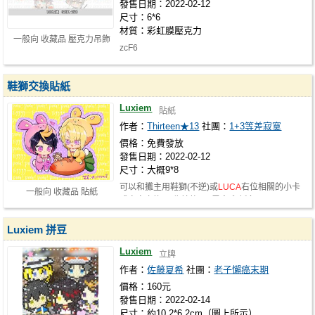
發售日期：2022-02-12
尺寸：6*6
材質：彩虹膜壓克力
一般向 收藏品 壓克力吊飾
zcF6
鞋獅交換貼紙
Luxiem
貼紙
作者：
Thirteen★13
社團：
1+3等差寂寞
價格：免費發放
發售日期：2022-02-12
尺寸：大概9*8
可以和攤主用鞋獅(不逆)或
LUCA
右位相關的小卡
一般向 收藏品 貼紙
或文文交換 不收其他CP/零食 拜託各…
Luxiem 拼豆
Luxiem
立牌
作者：
佐藤夏希
社團：
老子懶癌末期
價格：160元
發售日期：2022-02-14
尺寸：約10.2*6.2cm（圖上所示）