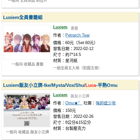
一般向 文具用品 明信片
Luxiem全員書籤組
Luxiem
書籤
作者：
Petrarch Tear
價格：60元（Set:60元）
發售日期：2022-02-12
尺寸：約7*14.5
材質：星河紙
一般向 收藏品 書籤
一組全員五入呦（如圖五張）
Luxiem飯友小立牌-Ike/Mysta/Vox/Shu/
Luca
-半熟Omu
Luxiem
飯友小立牌
作者：
Omu★〞
社團：
強迫症少年
價格：150元
發售日期：2022-02-26
尺寸：8公分&15公分
材質：台製壓克力
一般向 收藏品 飯友小立牌