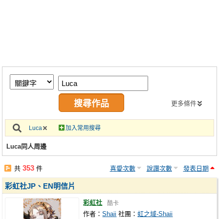
同人社團
工作委託
同人宣傳看板
繪圖藝廊
交流中心
攤位轉讓區
更多條件
會員功能選單
Luca
加入常用搜尋
會員中心
Luca同人周邊
註冊會員
353
共
件
喜愛次數
說讚次數
發表日期
登入
彩虹社JP、EN明信片
彩虹社
酷卡
作者：
Shaii
社團：
虹之域-Shaii