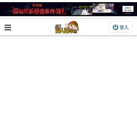
登入
BOOKY書集倉庫
同人作品
同人誌
同人周邊
同人數位作品
活動&消息
同人誌活動
最新消息
同人相關店家
宣傳&交流