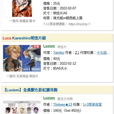
價格：25元
發售日期：2022-02-07
尺寸：明信片A6
材質：珠光紙or銅西紙上霧
一般向 收藏品 酷卡
7-11賣貨便通販： https://myship.7-
11.com.tw/general/detail/GM2202072657408
蝦…
Luca
Kaneshiro明信片組
Luxiem
明信片
代理：
Yamiku
作者：
Z.I
代理社團：
十九回目逃亡
價格：40元
發售日期：2022-02-12
尺寸：約A6大小
一般向 文具用品 明信片
【Luxiem】全員獸化彩虹膜吊飾
Luxiem
壓克力吊飾
作者：
Thirteen★13
社團：
1+3等差寂寞
價格：100元（Set:450元）