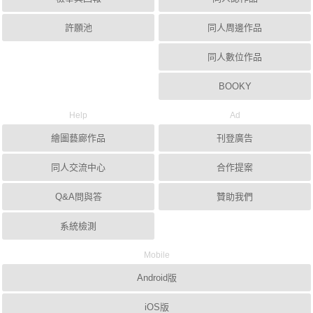
許願池
同人周邊作品
同人數位作品
BOOKY
Help
Ad
繪圖藝廊作品
刊登廣告
同人交流中心
合作提案
Q&A問與答
贊助我們
系統檢測
Mobile
Android版
iOS版