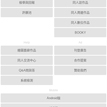
檢舉與回報
同人誌作品
許願池
同人周邊作品
同人數位作品
BOOKY
Help
Ad
繪圖藝廊作品
刊登廣告
同人交流中心
合作提案
Q&A問與答
贊助我們
系統檢測
Mobile
Android版