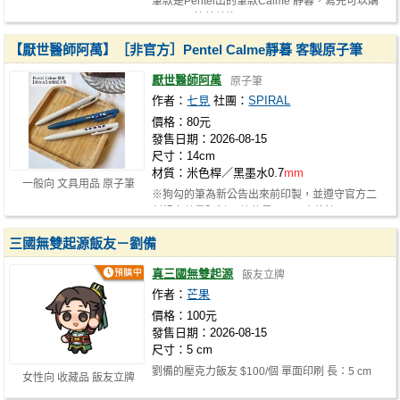
筆款是Pentel出的筆款Calme 靜暮，寫完可以購
買Pentel筆芯替換！
【厭世醫師阿萬】［非官方］Pentel Calme靜暮 客製原子筆
厭世醫師阿萬
原子筆
作者：
七見
社團：
SPIRAL
價格：80元
發售日期：2026-08-15
尺寸：14cm
材質：米色桿／黑墨水0.7
mm
一般向 文具用品 原子筆
※狗勾的筆為新公告出來前印製，並遵守官方二
創規定數量限制。 筆款是Pentel出的筆…
三國無雙起源飯友－劉備
真三國無雙起源
飯友立牌
作者：
芒果
價格：100元
發售日期：2026-08-15
尺寸：5 cm
劉備的壓克力飯友 $100/個 單面印刷 長：5 cm
女性向 收藏品 飯友立牌
厚：8
mm