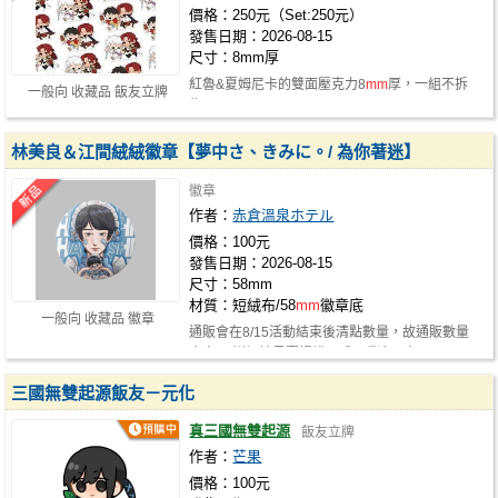
價格：250元（Set:250元）
發售日期：2026-08-15
尺寸：8mm厚
紅魯&夏姆尼卡的雙面壓克力8
mm
厚，一組不拆
一般向 收藏品 飯友立牌
售$250
林美良＆江間絨絨徽章【夢中さ、きみに。/ 為你著迷】
徽章
作者：
赤倉溫泉ホテル
價格：100元
發售日期：2026-08-15
尺寸：58mm
材質：短絨布/58
mm
徽章底
一般向 收藏品 徽章
通販會在8/15活動結束後清點數量，故通販數量
未定。 詳細請見賣場說明或fo噗浪，會…
三國無雙起源飯友－元化
真三國無雙起源
飯友立牌
作者：
芒果
價格：100元