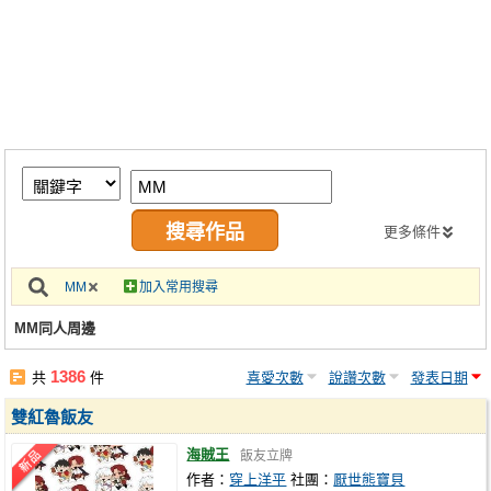
同人社團
工作委託
同人宣傳看板
繪圖藝廊
交流中心
攤位轉讓區
更多條件
會員功能選單
MM
加入常用搜尋
會員中心
MM同人周邊
註冊會員
1386
共
件
喜愛次數
說讚次數
發表日期
登入
雙紅魯飯友
海賊王
飯友立牌
作者：
穿上洋平
社團：
厭世熊寶貝