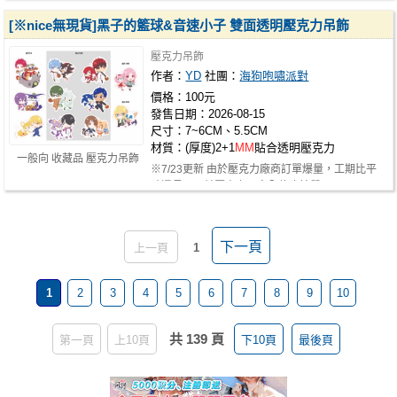
[※nice無現貨]黑子的籃球&音速小子 雙面透明壓克力吊飾
壓克力吊飾
作者：
YD
社團：
海狗咆嘯派對
價格：100元
發售日期：2026-08-15
尺寸：7~6CM、5.5CM
材質：(厚度)2+1
MM
貼合透明壓克力
一般向 收藏品 壓克力吊飾
※7/23更新 由於壓克力廠商訂單爆量，工期比平
時還長，目前壓克力已完全停止接單 N…
下一頁
上一頁
1
1
2
3
4
5
6
7
8
9
10
共 139 頁
第一頁
上10頁
下10頁
最後頁