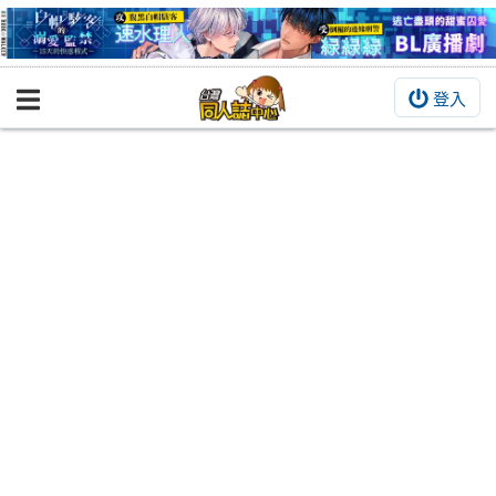
登入
BOOKY書集倉庫
同人作品
同人誌
同人周邊
同人數位作品
活動&消息
同人誌活動
最新消息
同人相關店家
宣傳&交流