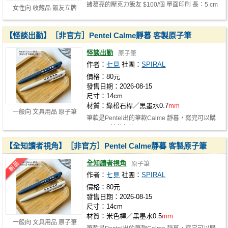
諸葛亮的壓克力飯友 $100/個 單面印刷 長：5 cm
女性向 收藏品 飯友立牌
厚：8
mm
【怪談出勤】［非官方］Pentel Calme靜暮 客製原子筆
怪談出勤
原子筆
作者：
七見
社團：
SPIRAL
價格：80元
發售日期：2026-08-15
尺寸：14cm
材質：綠松石桿／黑墨水0.7
mm
一般向 文具用品 原子筆
筆款是Pentel出的筆款Calme 靜暮，寫完可以購
買Pentel筆芯替換！
【全知讀者視角】［非官方］Pentel Calme靜暮 客製原子筆
全知讀者視角
原子筆
作者：
七見
社團：
SPIRAL
價格：80元
發售日期：2026-08-15
尺寸：14cm
材質：米色桿／黑墨水0.5
mm
一般向 文具用品 原子筆