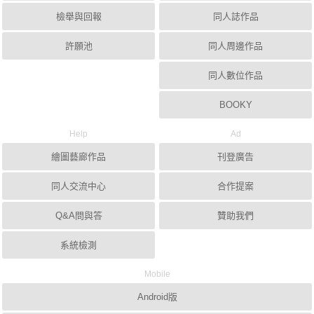
檢舉與回報
同人誌作品
許願池
同人周邊作品
同人數位作品
BOOKY
Help
Ad
繪圖藝廊作品
刊登廣告
同人交流中心
合作提案
Q&A問與答
贊助我們
系統檢測
Mobile
Android版