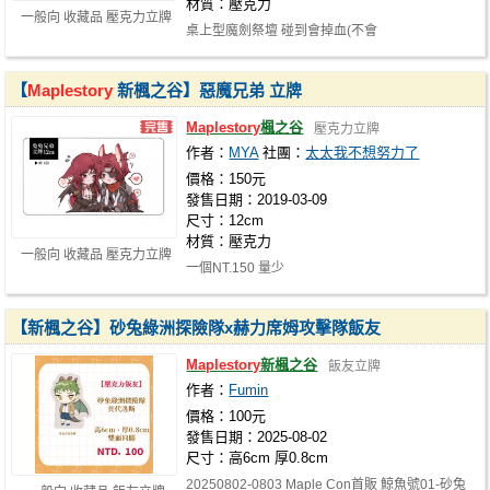
材質：壓克力
一般向 收藏品 壓克力立牌
桌上型魔劍祭壇 碰到會掉血(不會
【
Maplestory
新楓之谷】惡魔兄弟 立牌
Maplestory
楓之谷
壓克力立牌
作者：
MYA
社團：
太太我不想努力了
價格：150元
發售日期：2019-03-09
尺寸：12cm
材質：壓克力
一般向 收藏品 壓克力立牌
一個NT.150 量少
【新楓之谷】砂兔綠洲探險隊x赫力席姆攻擊隊飯友
Maplestory
新楓之谷
飯友立牌
作者：
Fumin
價格：100元
發售日期：2025-08-02
尺寸：高6cm 厚0.8cm
20250802-0803 Maple Con首販 鯨魚號01-砂兔