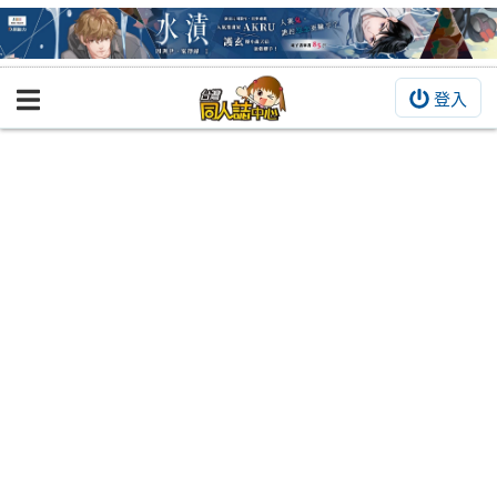
登入
BOOKY書集倉庫
同人作品
同人誌
同人周邊
同人數位作品
活動&消息
同人誌活動
最新消息
同人相關店家
宣傳&交流