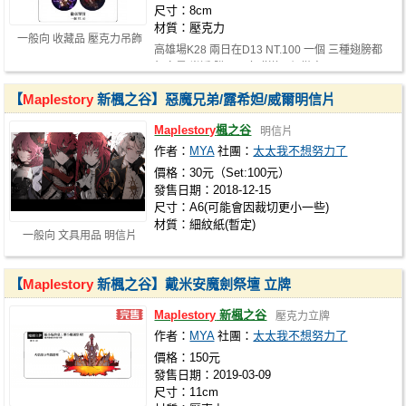
尺寸：8cm
材質：壓克力
一般向 收藏品 壓克力吊飾
高雄場K28 兩日在D13 NT.100 一個 三種翅膀都
無白墨 半透 購買一套贈送一個徽章 …
【
Maplestory
新楓之谷】惡魔兄弟/露希妲/威爾明信片
Maplestory
楓之谷
明信片
作者：
MYA
社團：
太太我不想努力了
價格：30元（Set:100元）
發售日期：2018-12-15
尺寸：A6(可能會因裁切更小一些)
材質：細紋紙(暫定)
一般向 文具用品 明信片
【
Maplestory
新楓之谷】戴米安魔劍祭壇 立牌
Maplestory
新楓之谷
壓克力立牌
作者：
MYA
社團：
太太我不想努力了
價格：150元
發售日期：2019-03-09
尺寸：11cm