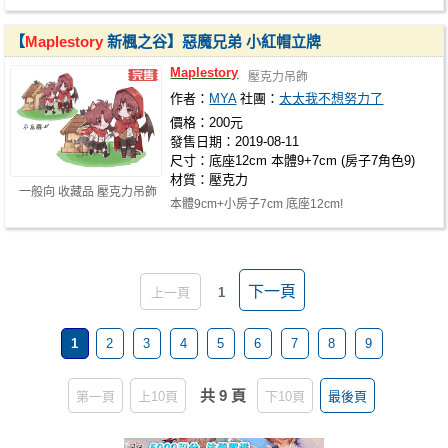
https://forms.gle/7CPztbRsLCm4qHHk6
【
Maplestory
新楓之谷】惡魔兄弟 小紅帽立牌
Maplestory
壓克力吊飾
作者：
MYA
社團：
太太我不想努力了
價格：200元
發售日期：2019-08-11
尺寸：底座12cm 本體9+7cm (房子7角色9)
材質：壓克力
一般向 收藏品 壓克力吊飾
本體9cm+小房子7cm 底座12cm!
下一頁
上一頁
1
1
2
3
4
5
6
7
8
9
共 9 頁
第一頁
上10頁
下10頁
最後頁