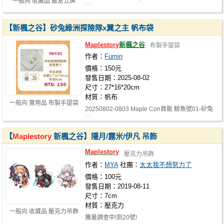
一般向 收藏品 飯友立牌
樂園
【新楓之谷】砂兔綠洲探險隊x翼之主 帆布袋
Maplestory
新楓之谷
布製手提袋
作者：
Fumin
價格：150元
發售日期：2025-08-02
尺寸：27*16*20cm
材質：帆布
一般向 實用品 布製手提袋
20250802-0803 Maple Con首販 鯨魚號01-砂兔
樂園
【
Maplestory
新楓之谷】隱月/露米/伊凡 吊飾
Maplestory
壓克力吊飾
作者：
MYA
社團：
太太我不想努力了
價格：100元
發售日期：2019-08-11
尺寸：7cm
材質：壓克力
一般向 收藏品 壓克力吊飾
攜量調查中!到20號!