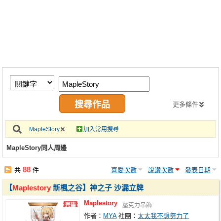
同人社團
工作委託
同人宣傳看板
繪圖藝廊
交流中心
攤位轉讓區
更多條件
會員功能選單
MapleStory
加入常用搜尋
會員中心
MapleStory同人周邊
註冊會員
88
共
件
喜愛次數
說讚次數
發表日期
登入
【
Maplestory
新楓之谷】神之子 沙漏立牌
Maplestory
壓克力吊飾
作者：
MYA
社團：
太太我不想努力了