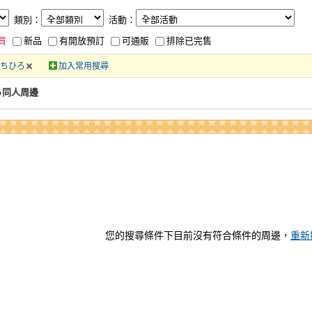
類別：
活動：
買
新品
有開放預訂
可通販
排除已完售
勇気ちひろ
加入常用搜尋
ひろ同人周邊
您的搜尋條件下目前沒有符合條件的周邊，
重新