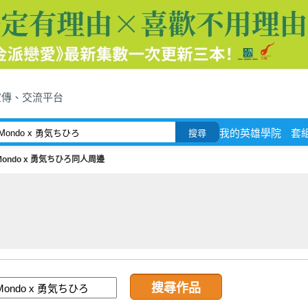
宣傳、交流平台
我的英雄學院
套
搜尋
Mondo x 勇気ちひろ同人周邊