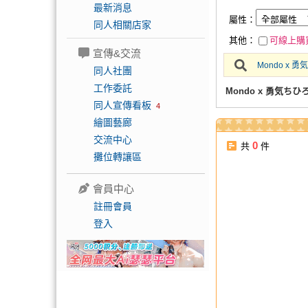
最新消息
屬性：
同人相關店家
其他：
可線上購
宣傳&交流
Mondo x 
同人社團
工作委託
Mondo x 勇気ち
同人宣傳看板
4
繪圖藝廊
交流中心
0
共
件
攤位轉讓區
會員中心
註冊會員
登入