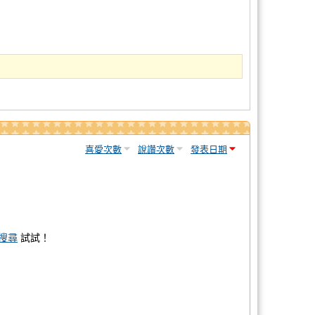
喜愛次數
說讚次數
發表日期
搜尋
試試！