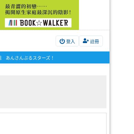
登入
註冊
組
あんさんぶるスターズ！