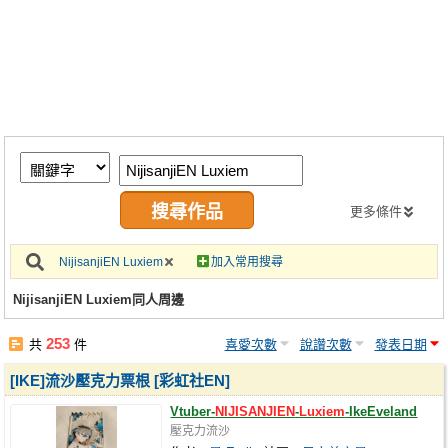
同人社團
工作委託
同人宣傳看板
繪圖藝廊
交流中心
攤位轉讓區
更多條件
會員功能選單
NijisanjiEN Luxiem
加入常用搜尋
會員中心
NijisanjiEN Luxiem同人周邊
註冊會員
253
共
件
喜愛次數
說讚次數
發表日期
登入
[IKE]流沙壓克力票根 [彩虹社EN]
Vtuber-
NIJISANJIEN
-
Luxiem
-IkeEveland
壓克力流沙