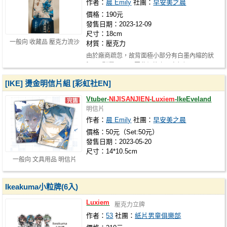
作者：
晨 Emily
社團：
早安美之晨
價格：190元
發售日期：2023-12-09
尺寸：18cm
一般向 收藏品 壓克力流沙
材質：壓克力
由於廠商疏忽，故背面極小部分有白墨內縮的狀
況 (不影響正面)，因此價格上已自行調…
[IKE] 燙金明信片組 [彩虹社EN]
Vtuber-
NIJISANJIEN
-
Luxiem
-IkeEveland
明信片
作者：
晨 Emily
社團：
早安美之晨
價格：50元（Set:50元）
發售日期：2023-05-20
尺寸：14*10.5cm
一般向 文具用品 明信片
Ikeakuma小粒牌(6入)
Luxiem
壓克力立牌
作者：
53
社團：
紙片男童俱樂部