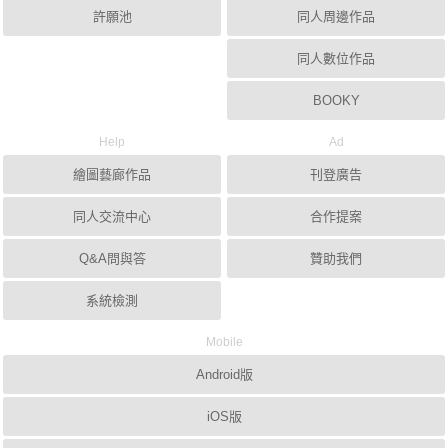
許願池
同人周邊作品
同人數位作品
BOOKY
Help
Ad
繪圖藝廊作品
刊登廣告
同人交流中心
合作提案
Q&A問與答
贊助我們
系統檢測
Mobile
Android版
iOS版