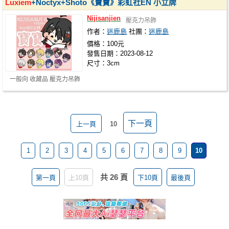
Luxiem
+Noctyx+Shoto《寶寶》彩虹社EN 小立牌
Nijisanjien
壓克力吊飾
作者：
迷鹿島
社團：
迷鹿島
價格：100元
發售日期：2023-08-12
尺寸：3cm
一般向 收藏品 壓克力吊飾
下一頁
上一頁
10
1
2
3
4
5
6
7
8
9
10
共 26 頁
第一頁
上10頁
下10頁
最後頁