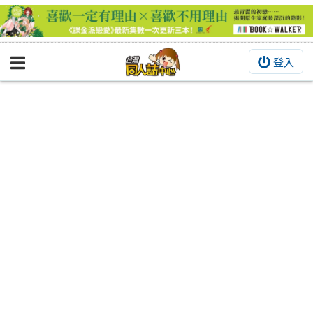
登入
BOOKY書集倉庫
同人作品
同人誌
同人周邊
同人數位作品
活動&消息
同人誌活動
最新消息
同人相關店家
宣傳&交流