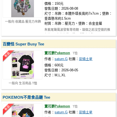
價格：150元
發售日期：2026-08-08
尺寸：吊飾：本體外環長寬約7x7cm；墜飾：
垂直懸吊約1.5cm
一般向 收藏品 壓克力吊飾
材質：吊飾：壓克力，墜飾：合金金屬
朱紫尾聲風波發售等待期，填個之前沒空做的推
角坑~ 以朱紫遊戲一週目「星塵之路」…
百變怪 Super Busy Tee
寶可夢Pokemon
T恤
作者：
saturn.G
社團：
炭燒土星
價格：600元
發售日期：2026-08-05
尺寸：M,L,XL
一般向 生活用品 T恤
POKEMON不是食品鏈 Tee
寶可夢Pokemon
T恤
作者：
saturn.G
社團：
炭燒土星