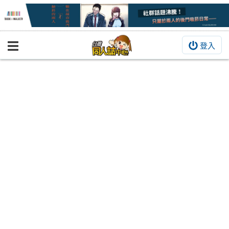
登入
BOOKY書集倉庫
同人作品
同人誌
同人周邊
同人數位作品
活動&消息
同人誌活動
最新消息
同人相關店家
宣傳&交流