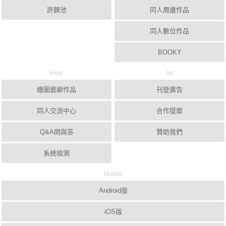
許願池
同人周邊作品
同人數位作品
BOOKY
Help
Ad
繪圖藝廊作品
刊登廣告
同人交流中心
合作提案
Q&A問與答
贊助我們
系統檢測
Mobile
Android版
iOS版