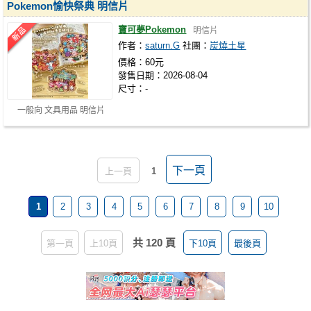
Pokemon愉快祭典 明信片
寶可夢Pokemon
明信片
作者：
saturn.G
社團：
炭燒土星
價格：60元
發售日期：2026-08-04
尺寸：-
一般向 文具用品 明信片
下一頁
上一頁
1
1
2
3
4
5
6
7
8
9
10
共 120 頁
第一頁
上10頁
下10頁
最後頁