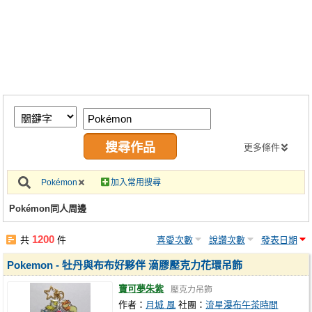
同人社團
工作委託
同人宣傳看板
繪圖藝廊
交流中心
攤位轉讓區
更多條件
會員功能選單
Pokémon
加入常用搜尋
會員中心
Pokémon同人周邊
註冊會員
1200
共
件
喜愛次數
說讚次數
發表日期
登入
Pokemon - 牡丹與布布好夥伴 滴膠壓克力花環吊飾
寶可夢朱紫
壓克力吊飾
作者：
月城 風
社團：
流星瀑布午茶時間