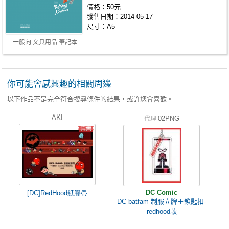
價格：50元
發售日期：2014-05-17
尺寸：A5
一般向 文具用品 筆記本
你可能會感興趣的相關周邊
以下作品不是完全符合搜尋條件的結果，或許您會喜歡。
AKI
02PNG
代理
DC Comic
[DC]RedHood紙膠帶
DC batfam 制服立牌＋鎖匙扣-
redhood款