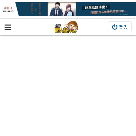
登入
BOOKY書集倉庫
同人作品
同人誌
同人周邊
同人數位作品
活動&消息
同人誌活動
最新消息
同人相關店家
宣傳&交流