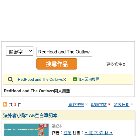
同人社團
工作委託
同人宣傳看板
繪圖藝廊
交流中心
攤位轉讓區
更多條件
會員功能選單
RedHood and The Outlaws
加入常用搜尋
會員中心
RedHood and The Outlaws同人周邊
註冊會員
1
共
件
喜愛次數
說讚次數
發表日期
登入
法外者小隊* A5空白筆記本
筆記本
作者：
紅葉
社團：
✦ 紅 葉 森 林 ✦