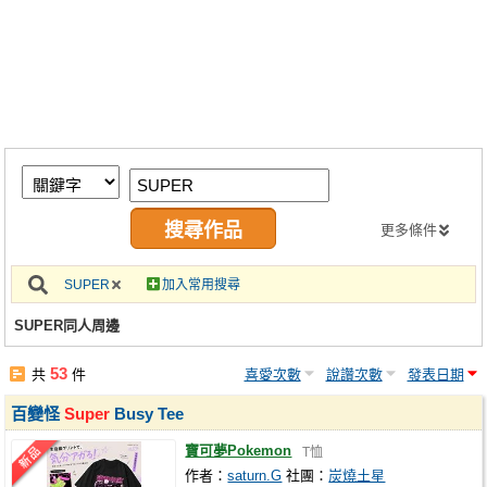
同人社團
工作委託
同人宣傳看板
繪圖藝廊
交流中心
攤位轉讓區
更多條件
會員功能選單
SUPER
加入常用搜尋
會員中心
SUPER同人周邊
註冊會員
53
共
件
喜愛次數
說讚次數
發表日期
登入
百變怪
Super
Busy Tee
寶可夢Pokemon
T恤
作者：
saturn.G
社團：
炭燒土星