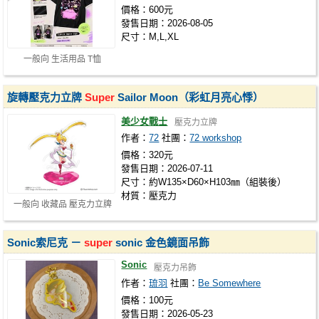
價格：600元
發售日期：2026-08-05
尺寸：M,L,XL
一般向 生活用品 T恤
旋轉壓克力立牌
Super
Sailor Moon（彩虹月亮心悸）
美少女戰士
壓克力立牌
作者：
72
社團：
72 workshop
價格：320元
發售日期：2026-07-11
尺寸：約W135×D60×H103㎜（組裝後）
材質：壓克力
一般向 收藏品 壓克力立牌
Sonic索尼克 －
super
sonic 金色鏡面吊飾
Sonic
壓克力吊飾
作者：
琉羽
社團：
Be Somewhere
價格：100元
發售日期：2026-05-23