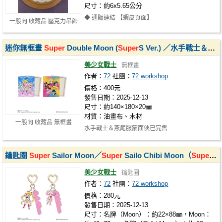
尺寸：約6x5.65公分
◆ 通販連結 【蝦皮頁面】
一般向 收藏品 壓克力吊飾
https://shopee.tw/product/32748555/53611051936
【賣貨…
迷你無框畫
Super
Double Moon (
Super
S Ver.) ／水手戰士＆燕尾服蒙面俠
美少女戰士
無框畫
作者：
72
社團：
72 workshop
價格：400元
發售日期：2025-12-13
尺寸：約140×180×20㎜
材質：油畫布、木材
一般向 收藏品 無框畫
水手戰士＆燕尾服蒙面俠已完售
鑰匙圈
Super
Sailor Moon／
Super
Sailo Chibi Moon（
Super
S 
美少女戰士
鑰匙圈
作者：
72
社團：
72 workshop
價格：280元
發售日期：2025-12-13
尺寸：名牌（Moon）：約22×88㎜，Moon：