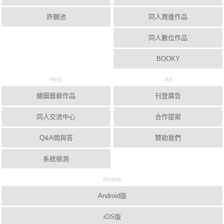
許願池
同人周邊作品
同人數位作品
BOOKY
Help
Ad
繪圖藝廊作品
刊登廣告
同人交流中心
合作提案
Q&A問與答
贊助我們
系統檢測
Mobile
Android版
iOS版