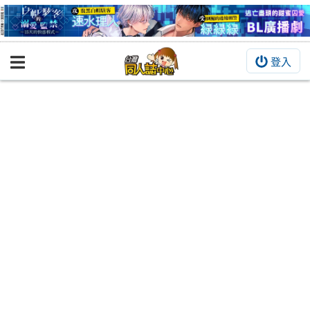
登入
BOOKY書集倉庫
同人作品
同人誌
同人周邊
同人數位作品
活動&消息
同人誌活動
最新消息
同人相關店家
宣傳&交流