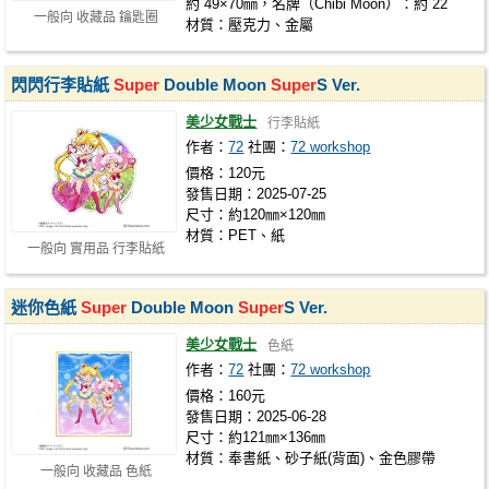
約 49×70㎜，名牌（Chibi Moon）：約 22
一般向 收藏品 鑰匙圈
材質：壓克力、金屬
閃閃行李貼紙
Super
Double Moon
Super
S Ver.
美少女戰士
行李貼紙
作者：
72
社團：
72 workshop
價格：120元
發售日期：2025-07-25
尺寸：約120㎜×120㎜
材質：PET、紙
一般向 實用品 行李貼紙
迷你色紙
Super
Double Moon
Super
S Ver.
美少女戰士
色紙
作者：
72
社團：
72 workshop
價格：160元
發售日期：2025-06-28
尺寸：約121㎜×136㎜
材質：奉書紙、砂子紙(背面)、金色膠帶
一般向 收藏品 色紙