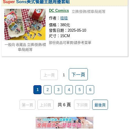
Super
Sons美式餐廳主題周邊套組
DC Comics
立牌/掛飾/襟章/貼紙等
作者：
扭扭
價格：380元
發售日期：2025-05-10
尺寸：15CM
部份商品可單買!請參考菜單
一般向 收藏品 立牌/掛飾/襟
章/貼紙等
下一頁
上一頁
1
1
2
3
4
5
6
共 6 頁
第一頁
上10頁
下10頁
最後頁