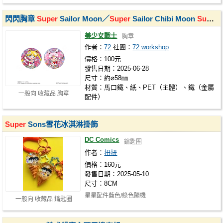
閃閃胸章
Super
Sailor Moon／
Super
Sailor Chibi Moon
Super
S
美少女戰士
胸章
作者：
72
社團：
72 workshop
價格：100元
發售日期：2025-06-28
尺寸：約⌀58㎜
材質：馬口鐵、紙、PET（主體）、鐵（金屬
一般向 收藏品 胸章
配件）
Super
Sons雪花冰淇淋掛飾
DC Comics
鑰匙圈
作者：
扭扭
價格：160元
發售日期：2025-05-10
尺寸：8CM
星星配件藍色/綠色隨機
一般向 收藏品 鑰匙圈