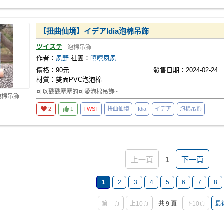
【扭曲仙境】イデアIdia泡棉吊飾
ツイステ
泡棉吊飾
作者：
夙野
社團：
嘻嘻夙夙
價格：90元
發售日期：2024-02-24
材質：雙面PVC泡泡棉
可以戳戳壓壓的可愛泡棉吊飾~
泡棉吊飾
2
1
TWST
扭曲仙境
Idia
イデア
泡棉吊飾
上一頁
1
下一頁
1
2
3
4
5
6
7
8
第一頁
上10頁
共 9 頁
下10頁
最