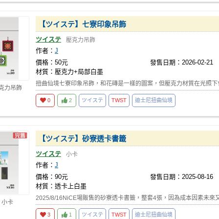
【ツイステ】七寮印象吊飾
ツイステ
壓克力吊飾
作者：
J
價格：50元
發售日期：2026-02-21
材質：壓克力+局部白墨
扭曲仙境七寮印象吊飾，和花磚是一樣的圖案，但壓克力材質在光照下
壓克力吊飾
0
2
ツイステ
TWST
迪士尼扭曲仙境
【ツイステ】砂寮透卡書籤
ツイステ
小卡
作者：
J
價格：90元
發售日期：2025-08-16
材質：透卡上白墨
2025/8/16NiCE場販售的砂寮透卡書籤，整套4張，因為成本因素未
 小卡
3
1
ツイステ
TWST
迪士尼扭曲仙境