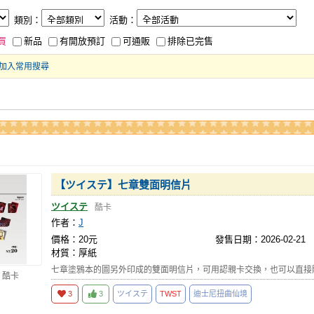
類別：
活動：
買
新品
有開放預訂
可通販
排除已完售
加入常用搜尋
【ツイステ】七章雙面明信片
ツイステ
酷卡
作者：
J
價格：20元
發售日期：2026-02-21
材質：厚紙
七章塗鴉本的圖另外印成的雙面明信片，可用認親卡交換，也可以直接
 酷卡
3
3
ツイステ
TWST
迪士尼扭曲仙境