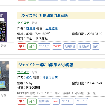
【ツイステ】社團印象泡泡貼紙
ツイステ
貼紙
作者：
桃便便
社團：
五穀雜糧
價格：80元（Set:150元）
發售日期：2024-08-10
材質：單面，泡泡貼紙
 貼紙
1
3
ツイステ
TWST
扭曲仙境
泡泡貼紙
貼紙
ジェイドと一緒に山散策 A5小海報
ツイステ
海報
作者：
遙久
社團：
睡覺治百病
價格：50元
發售日期：2024-02-24
材質：RISO印刷
RISO印刷刊物《ジェイドと一緒に山散策》A5小海報 三張一組
 海報
3
3
扭曲仙境
twst
ツイステ
ジェイド