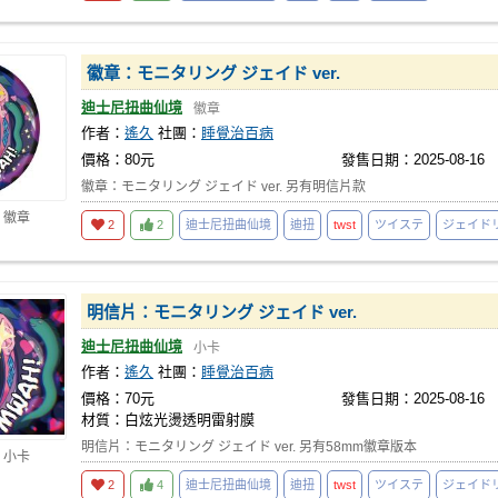
徽章：モニタリング ジェイド ver.
迪士尼扭曲仙境
徽章
作者：
遙久
社團：
睡覺治百病
價格：80元
發售日期：2025-08-16
徽章：モニタリング ジェイド ver. 另有明信片款
 徽章
2
2
迪士尼扭曲仙境
迪扭
twst
ツイステ
ジェイド
明信片：モニタリング ジェイド ver.
迪士尼扭曲仙境
小卡
作者：
遙久
社團：
睡覺治百病
價格：70元
發售日期：2025-08-16
材質：白炫光燙透明雷射膜
明信片：モニタリング ジェイド ver. 另有58mm徽章版本
 小卡
2
4
迪士尼扭曲仙境
迪扭
twst
ツイステ
ジェイド