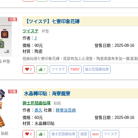
【ツイステ】七寮印象花磚
ツイステ
杯墊
作者：
J
價格：90元
發售日期：2025-08-16
材質：陶瓷
扭曲仙境七寮印象花磚，底部有加上止滑墊，陶瓷表面有多加一層淺淺
品 杯墊
2
2
ツイステ
TWST
迪士尼扭曲仙境
水晶轉印貼：海寮龍寮
迪士尼扭曲仙境
貼紙
作者：
遙久
社團：
睡覺治百病
價格：60元
發售日期：2025-08-16
材質：水晶轉印貼
 貼紙
2
1
迪士尼扭曲仙境
迪扭
twst
ツイステ