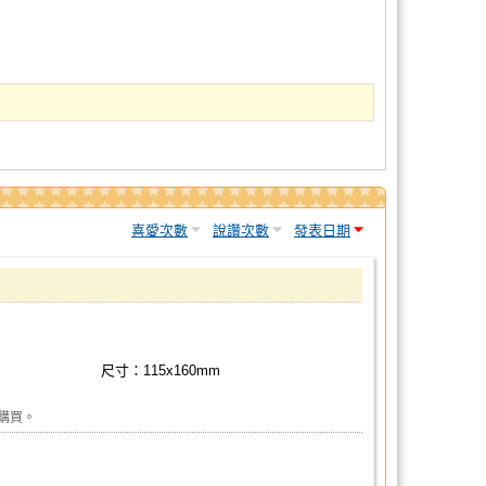
喜愛次數
說讚次數
發表日期
尺寸：115x160mm
購買。