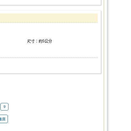
尺寸：約5公分
9
後頁