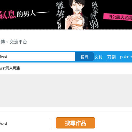
宣傳、交流平台
poke
文具
刀剣
搜尋
Twst同人周邊