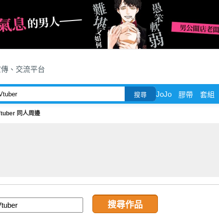
宣傳、交流平台
JoJo
膠帶
套組
搜尋
Vtuber 同人周邊