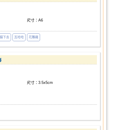
尺寸：A6
貓下去
瓦哈哈
花雕雞
飾
尺寸：3.5x5cm