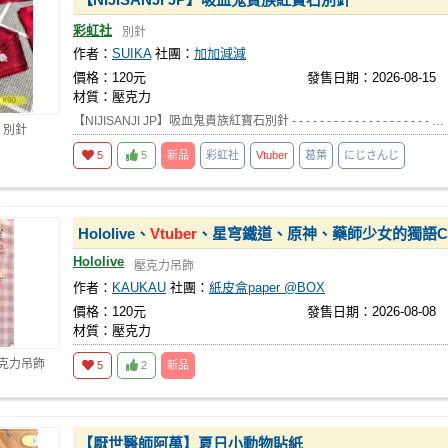
彩虹社
別針
作者：
SUIKA
社團：
加加減減
價格：120元
發售日期：2026-08-15
材質：壓克力
【NIJISANJI JP】吸血鬼貴族紅寶石別針 - - - - - - - - - - - - - - - - - - - - …
 別針
5
5
新品
彩虹社
Vtuber
葛葉
にじさんじ
Hololive、
Vtuber
、星穹鐵道、原神、藥師少女的獨語CD吊
Hololive
壓克力吊飾
作者：
KAUKAU
社團：
紙皮盒paper @BOX
價格：120元
發售日期：2026-08-08
材質：壓克力
壓克力吊飾
5
2
新品
【厭世醫師阿萬】夏日小動物貼紙