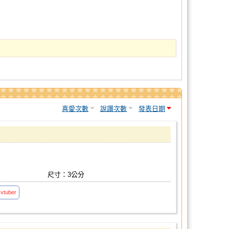
喜愛次數
說讚次數
發表日期
尺寸：3公分
vtuber