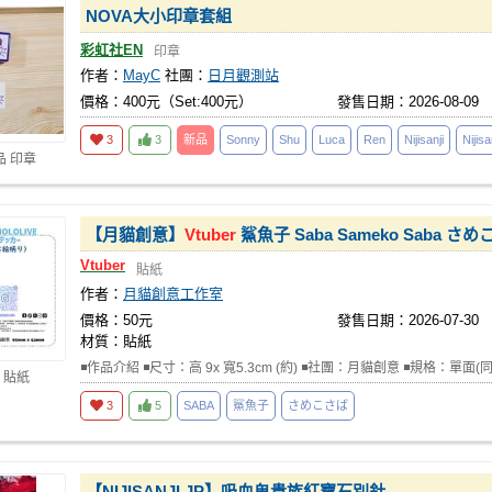
NOVA大小印章套組
彩虹社EN
印章
作者：
MayC
社團：
日月觀測站
價格：400元（Set:400元）
發售日期：2026-08-09
3
3
新品
Sonny
Shu
Luca
Ren
Nijisanji
Nijis
品 印章
【月貓創意】
Vtuber
鯊魚子 Saba Sameko Saba 
Vtuber
貼紙
作者：
月貓創意工作室
價格：50元
發售日期：2026-07-30
材質：貼紙
◾作品介紹 ◾尺寸：高 9x 寬5.3cm (約) ◾社團：月貓創意 ◾規格：單面
 貼紙
3
5
SABA
鯊魚子
さめこさば
【NIJISANJI JP】吸血鬼貴族紅寶石別針