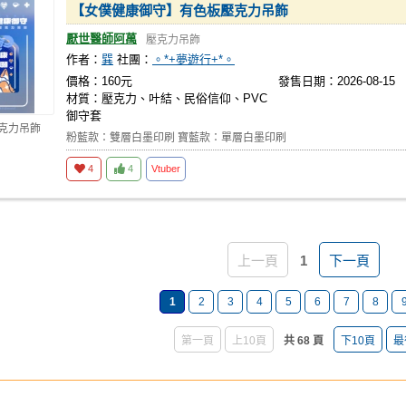
【女僕健康御守】有色板壓克力吊飾
厭世醫師阿萬
壓克力吊飾
作者：
巽
社團：
。*+夢遊行+*。
價格：160元
發售日期：2026-08-15
材質：壓克力、叶結、民俗信仰、PVC
御守套
壓克力吊飾
粉藍款：雙層白墨印刷 寶藍款：單層白墨印刷
4
4
Vtuber
上一頁
1
下一頁
1
2
3
4
5
6
7
8
第一頁
上10頁
共 68 頁
下10頁
最