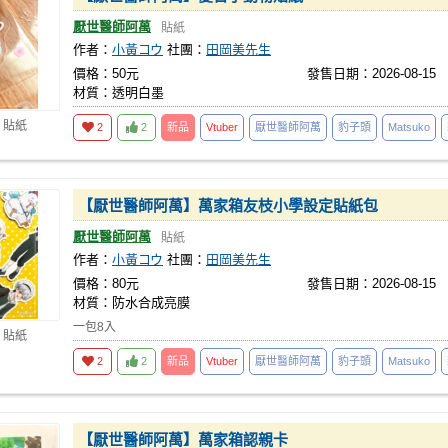
厭世醫師阿萬
貼紙
作者：
小黃コウ
社團：
田岡美先生
價格：50元
發售日期：2026-08-15
材質：透明白墨
 貼紙
2
2
新品
Vtuber
厭世醫師阿萬
豹子頭
Matsuko
【厭世醫師阿萬】萬家箱友枝小學設定貼紙包
厭世醫師阿萬
貼紙
作者：
小黃コウ
社團：
田岡美先生
價格：80元
發售日期：2026-08-15
材質：防水合成亮膜
一包8入
 貼紙
2
2
新品
Vtuber
厭世醫師阿萬
豹子頭
Matsuko
【厭世醫師阿萬】萬家箱認親卡