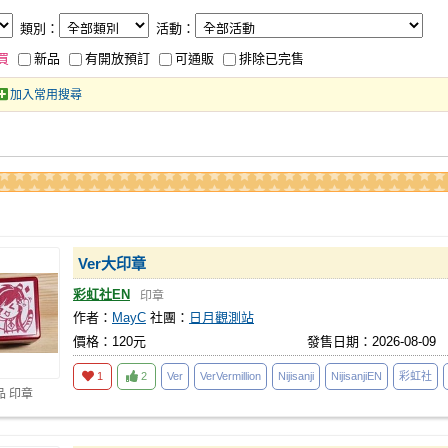
類別：
活動：
買
新品
有開放預訂
可通販
排除已完售
加入常用搜尋
Ver大印章
彩虹社EN
印章
作者：
MayC
社團：
日月觀測站
價格：120元
發售日期：2026-08-09
1
2
Ver
VerVermillion
Nijisanji
NijisanjiEN
彩虹社
品 印章