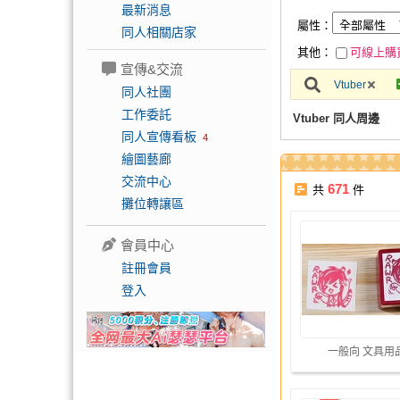
最新消息
屬性：
同人相關店家
其他：
可線上購
宣傳&交流
Vtuber
同人社團
工作委託
Vtuber 同人周邊
同人宣傳看板
4
繪圖藝廊
交流中心
671
共
件
攤位轉讓區
會員中心
註冊會員
登入
一般向 文具用