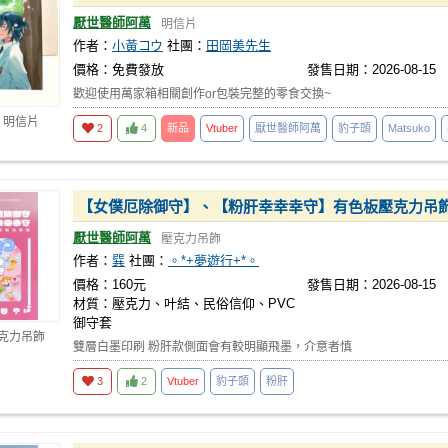
厭世醫師阿萬
明信片
作者：
小黃コウ
社團：
田岡美先生
價格：免費發放
發售日期：2026-08-15
歡迎使用萬家箱相關創作or包裝完整的零食交換~
 明信片
2
4
新品
Vtuber
厭世醫師阿萬
豹子頭
Matsuko
【女僕厄除御守】、【粉肝幸幸幸守】有色板壓克力吊
厭世醫師阿萬
壓克力吊飾
作者：
巽
社團：
。*+夢遊行+*。
價格：160元
發售日期：2026-08-15
材質：壓克力、叶結、民俗信仰、PVC
御守套
壓克力吊飾
雙層白墨印刷 粉肝款側面會有較明顯飛墨，介意者慎
3
2
Vtuber
豹子頭
粉肝