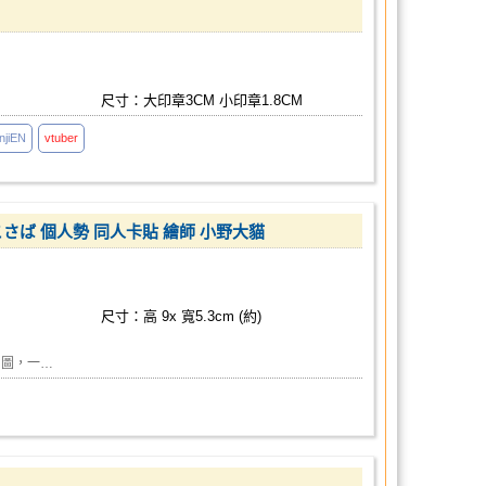
尺寸：大印章3CM 小印章1.8CM
anjiEN
vtuber
さめこさば 個人勢 同人卡貼 繪師 小野大貓
尺寸：高 9x 寬5.3cm (約)
(同圖，一…