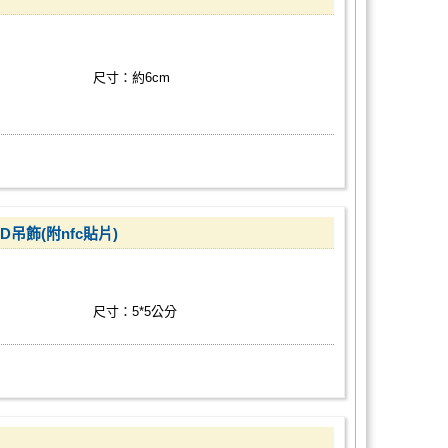
尺寸：約6cm
飾(附nfc貼片)
尺寸：5*5公分