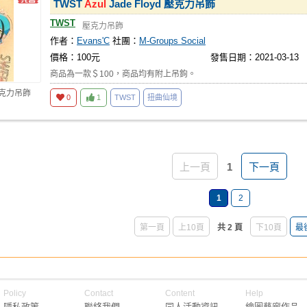
TWST
Azul
Jade Floyd 壓克力吊飾
TWST
壓克力吊飾
作者：
Evans'C
社團：
M-Groups Social
價格：100元
發售日期：2021-03-13
商品為一款＄100，商品均有附上吊鉤。
壓克力吊飾
0
1
TWST
扭曲仙境
上一頁
1
下一頁
1
2
第一頁
上10頁
共 2 頁
下10頁
最
Policy
Contact
Content
Help
隱私政策
聯絡我們
同人活動資訊
繪圖藝廊作品