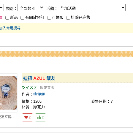
類別：
活動：
買
新品
有開放預訂
可通販
排除已完售
加入常用搜尋
迪扭
AZUL
飯友
ツイステ
飯友立牌
作者：
桃便便
價格：120元
發售日期：?
材質：壓克力
飯友立牌
2
2