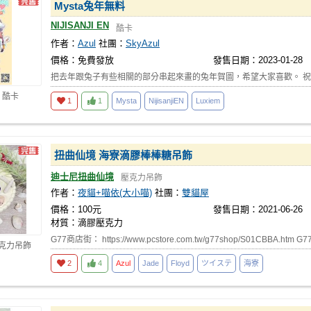
Mysta兔年無料
NIJISANJI EN
酷卡
作者：
Azul
社團：
SkyAzul
價格：免費發放
發售日期：2023-01-28
把去年跟兔子有些相關的部分串起來畫的兔年賀圖，希望大家喜歡。 祝Mys
 酷卡
1
1
Mysta
NijisanjiEN
Luxiem
扭曲仙境 海寮滴膠棒棒糖吊飾
迪士尼扭曲仙境
壓克力吊飾
作者：
夜貓+喵依(大小喵)
社團：
雙貓屋
價格：100元
發售日期：2021-06-26
材質：滴膠壓克力
G77商店街： https://www.pcstore.com.tw/g77shop/S01CBBA.htm G7
壓克力吊飾
2
4
Azul
Jade
Floyd
ツイステ
海寮