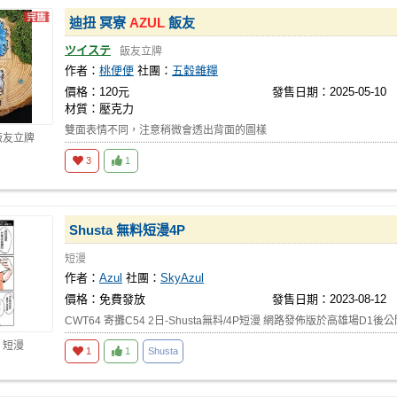
迪扭 冥寮
AZUL
飯友
ツイステ
飯友立牌
作者：
桃便便
社團：
五穀雜糧
價格：120元
發售日期：2025-05-10
材質：壓克力
雙面表情不同，注意稍微會透出背面的圖樣
飯友立牌
3
1
Shusta 無料短漫4P
短漫
作者：
Azul
社團：
SkyAzul
價格：免費發放
發售日期：2023-08-12
CWT64 寄攤C54 2日-Shusta無料/4P短漫 網路發佈版於高雄場D1後公開。
 短漫
1
1
Shusta