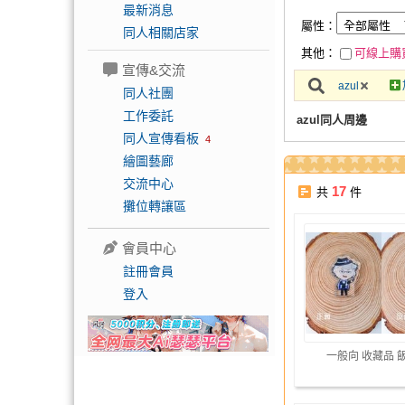
最新消息
屬性：
同人相關店家
其他：
可線上購
宣傳&交流
azul
同人社團
工作委託
azul同人周邊
同人宣傳看板
4
繪圖藝廊
交流中心
17
共
件
攤位轉讓區
會員中心
註冊會員
登入
一般向 收藏品 