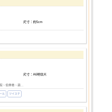
尺寸：約5cm
尺寸：A6明信片
KY、楓林館、伯樂巷、葫…
ール
ツイステ