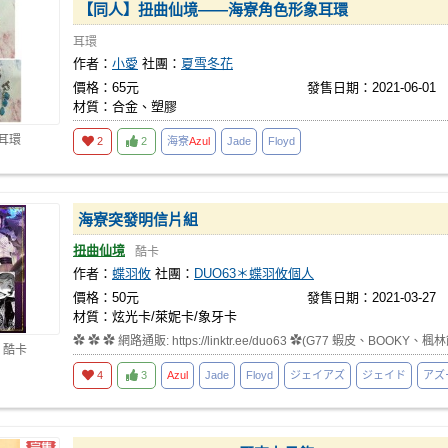
【同人】扭曲仙境——海寮角色形象耳環
耳環
作者：
小愛
社團：
夏雪冬花
價格：65元
發售日期：2021-06-01
材質：合金、塑膠
 耳環
2
2
海寮
Azul
Jade
Floyd
海寮突發明信片組
扭曲仙境
酷卡
作者：
蝶羽攸
社團：
DUO63＊蝶羽攸個人
價格：50元
發售日期：2021-03-27
材質：炫光卡/萊妮卡/象牙卡
✿ ✿ ✿ 網路通販: https://linktr.ee/duo63 ✿(G77 蝦皮、BOO
 酷卡
4
3
Azul
Jade
Floyd
ジェイアズ
ジェイド
アズ