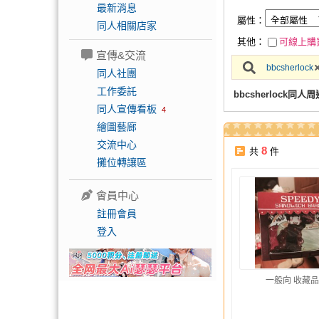
最新消息
屬性：
同人相關店家
其他：
可線上購
宣傳&交流
bbcsherlock
同人社團
工作委託
bbcsherlock同人周
同人宣傳看板
4
繪圖藝廊
交流中心
8
共
件
攤位轉讓區
會員中心
註冊會員
登入
一般向 收藏品