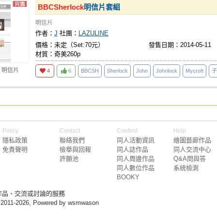
BBCSherlock
明信片套組
明信片
作者：
J
社團：
LAZULINE
價格：未定（Set:70元）
發售日期：2014-05-11
材質：奇美260p
 明信片
4
6
BBCSH
Sherlock
John
Johnlock
Mycroft
子
Policy
Contact
Content
Help
隱私政策
聯絡我們
同人活動資訊
繪圖藝廊作品
免責聲明
檢舉與回報
同人誌作品
同人交流中心
許願池
同人周邊作品
Q&A問與答
同人數位作品
系統檢測
BOOKY
作品、交流或討論的服務
 2011-2026, Powered by wsmwason