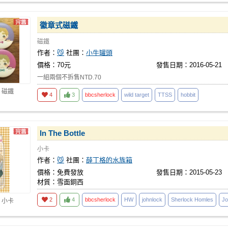
徽章式磁鐵
磁鐵
作者：
😼
社團：
小牛罐頭
價格：70元
發售日期：2016-05-21
一組兩個不拆售NTD.70
 磁鐵
4
3
bbcsherlock
wild target
TTSS
hobbit
In The Bottle
小卡
作者：
😼
社團：
薛丁格的水族箱
價格：免費發放
發售日期：2015-05-23
材質：雪面銅西
2
4
bbcsherlock
HW
johnlock
Sherlock Homles
Jo
 小卡