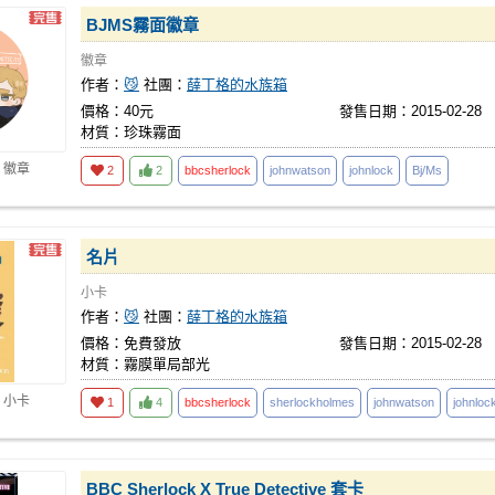
BJMS霧面徽章
徽章
作者：
😼
社團：
薛丁格的水族箱
價格：40元
發售日期：2015-02-28
材質：珍珠霧面
 徽章
2
2
bbcsherlock
johnwatson
johnlock
Bj/Ms
名片
小卡
作者：
😼
社團：
薛丁格的水族箱
價格：免費發放
發售日期：2015-02-28
材質：霧膜單局部光
 小卡
1
4
bbcsherlock
sherlockholmes
johnwatson
johnloc
BBC Sherlock X True Detective 套卡