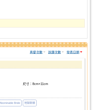
喜愛次數
說讚次數
發表日期
尺寸：8cm×11cm
Abominable Bride
地獄新娘