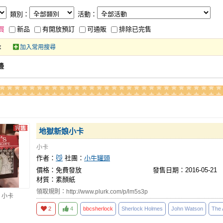
類別：
活動：
買
新品
有開放預訂
可通販
排除已完售
加入常用搜尋
邊
地獄新娘小卡
小卡
作者：
😼
社團：
小牛罐頭
價格：免費發放
發售日期：2016-05-21
材質：素顏紙
領取規則：http://www.plurk.com/p/lm5s3p
 小卡
2
4
bbcsherlock
Sherlock Holmes
John Watson
The 