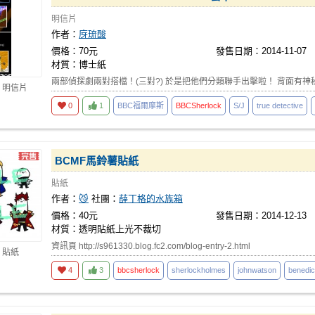
明信片
作者：
庌琉酸
價格：70元
發售日期：2014-11-07
材質：博士紙
兩部偵探劇兩對搭檔！(三對?) 於是把他們分類聯手出擊啦！ 背面有神
 明信片
0
1
BBC福爾摩斯
BBCSherlock
S/J
true detective
BCMF馬鈴薯貼紙
貼紙
作者：
😼
社團：
薛丁格的水族箱
價格：40元
發售日期：2014-12-13
材質：透明貼紙上光不裁切
資訊頁 http://s961330.blog.fc2.com/blog-entry-2.html
 貼紙
4
3
bbcsherlock
sherlockholmes
johnwatson
benedi