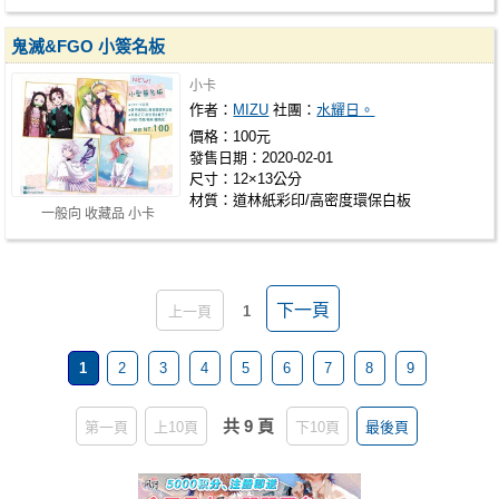
鬼滅&FGO 小簽名板
小卡
作者：
MIZU
社團：
水耀日。
價格：100元
發售日期：2020-02-01
尺寸：12×13公分
材質：道林紙彩印/高密度環保白板
一般向 收藏品 小卡
下一頁
上一頁
1
1
2
3
4
5
6
7
8
9
共 9 頁
第一頁
上10頁
下10頁
最後頁