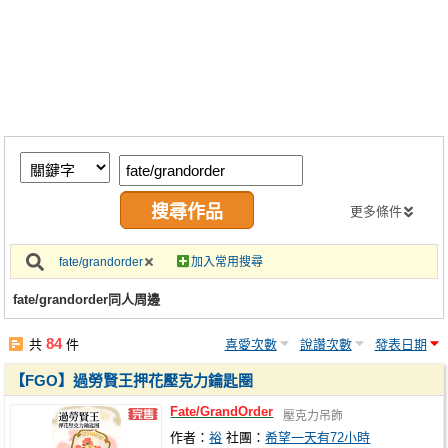
同人社團
工作委託
同人宣傳看板
繪圖藝廊
交流中心
攤位轉讓區
更多條件
會員功能選單
fate/grandorder
加入常用搜尋
會員中心
fate/grandorder同人周邊
註冊會員
84
共
件
喜愛次數
說讚次數
發表日期
登入
【FGO】過勞賢王押花壓克力鑰匙圈
Fate/GrandOrder
壓克力吊飾
作者：
裕
社團：
希望一天有72小時