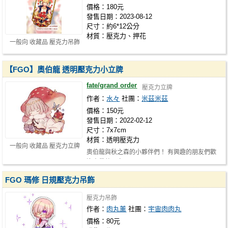
價格：180元
發售日期：2023-08-12
尺寸：約6*12公分
材質：壓克力、押花
一般向 收藏品 壓克力吊飾
【FGO】奧伯龍 透明壓克力小立牌
fate/grand order
壓克力立牌
作者：
水々
社團：
米茲米茲
價格：150元
發售日期：2022-02-12
尺寸：7x7cm
材質：透明壓克力
一般向 收藏品 壓克力立牌
奧伯龍與秋之森的小夥伴們！ 有興趣的朋友們歡
迎來帶他回家 ₍₍ (◟'ω')◟
FGO 瑪修 日規壓克力吊飾
壓克力吊飾
作者：
肉丸薰
社團：
宇宙肉肉丸
價格：80元