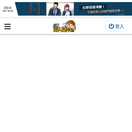
登入
BOOKY書集倉庫
同人作品
同人誌
同人周邊
同人數位作品
活動&消息
同人誌活動
最新消息
同人相關店家
宣傳&交流