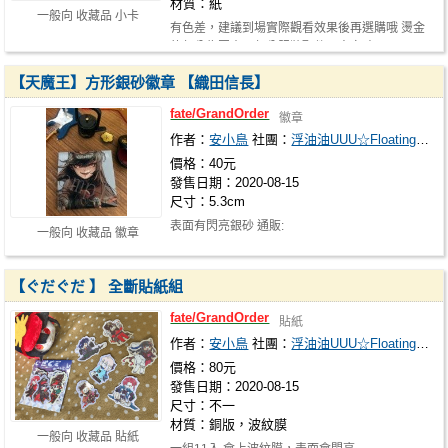
材質：紙
一般向 收藏品 小卡
有色差，建議到場實際觀看效果後再選購哦 燙金
的部分為圍巾、部分服裝配件及太空碎…
【天魔王】方形銀砂徽章 【織田信長】
fate/GrandOrder
徽章
作者：
安小鳥
社團：
浮油油UUU☆Floating oil UUU
價格：40元
發售日期：2020-08-15
尺寸：5.3cm
表面有閃亮銀砂 通販:
一般向 收藏品 徽章
https://shopee.tw/product/8611401/4646991191/
【ぐだぐだ 】 全斷貼紙組
fate/GrandOrder
貼紙
作者：
安小鳥
社團：
浮油油UUU☆Floating oil UUU
價格：80元
發售日期：2020-08-15
尺寸：不一
材質：銅版，波紋膜
一般向 收藏品 貼紙