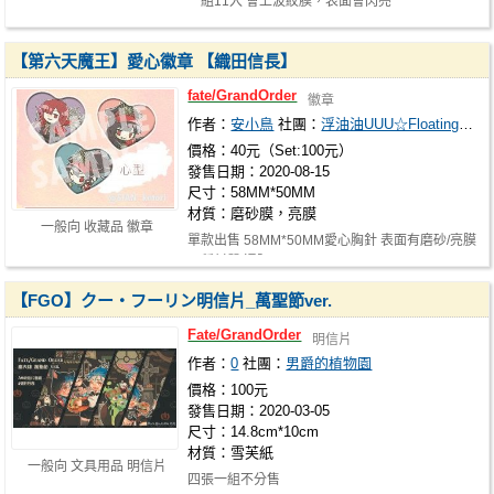
一組11入 會上波紋膜，表面會閃亮
【第六天魔王】愛心徽章 【織田信長】
fate/GrandOrder
徽章
作者：
安小鳥
社團：
浮油油UUU☆Floating oil UUU
價格：40元（Set:100元）
發售日期：2020-08-15
尺寸：58MM*50MM
材質：磨砂膜，亮膜
一般向 收藏品 徽章
單款出售 58MM*50MM愛心胸針 表面有磨砂/亮膜
兩種材質 通販: https://shopee.tw/p…
【FGO】クー・フーリン明信片_萬聖節ver.
Fate/GrandOrder
明信片
作者：
0
社團：
男爵的植物園
價格：100元
發售日期：2020-03-05
尺寸：14.8cm*10cm
材質：雪芙紙
一般向 文具用品 明信片
四張一組不分售