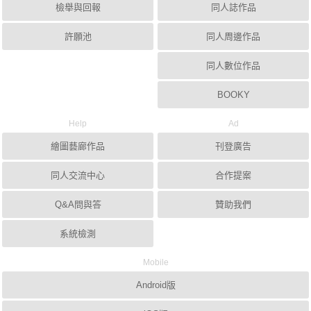
檢舉與回報
同人誌作品
許願池
同人周邊作品
同人數位作品
BOOKY
Help
Ad
繪圖藝廊作品
刊登廣告
同人交流中心
合作提案
Q&A問與答
贊助我們
系統檢測
Mobile
Android版