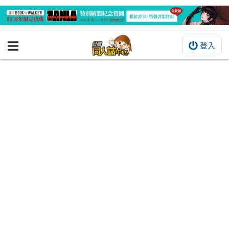
登入
BOOKY書集倉庫
同人作品
同人誌
同人周邊
同人數位作品
活動&消息
同人誌活動
最新消息
同人相關店家
宣傳&交流