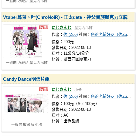
一般向 收藏品 壓克力吊飾
Vtuber葛葉、叶(ChroNoiR) - 正太date、神父貴族壓克力立牌
にじさんじ
壓克力吊飾
作者：
佐 (Zuo)
社團：
您的老鼠好友（佐Zuo）
價格：200元
發售日期：2022-08-13
尺寸：11公分/14公分
材質：雙面同圖壓克力
一般向 收藏品 壓克力吊飾
Candy Dance明信片組
にじさんじ
小卡
作者：
佐 (Zuo)
社團：
您的老鼠好友（佐Zuo）
價格：100元（Set:100元）
發售日期：2022-08-13
尺寸：A6
材質：出色晶綺
一般向 收藏品 小卡