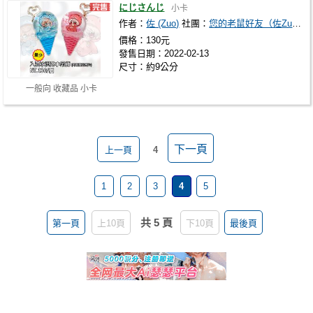
にじさんじ
小卡
作者：
佐 (Zuo)
社團：
您的老鼠好友（佐Zuo）
價格：130元
發售日期：2022-02-13
尺寸：約9公分
一般向 收藏品 小卡
下一頁
上一頁
4
1
2
3
4
5
共 5 頁
第一頁
上10頁
下10頁
最後頁