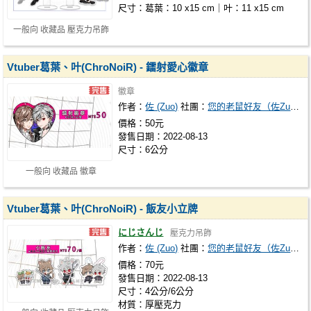
尺寸：葛葉：10 x15 cm｜叶：11 x15 cm
一般向 收藏品 壓克力吊飾
Vtuber葛葉、叶(ChroNoiR) - 鐳射愛心徽章
徽章
作者：
佐 (Zuo)
社團：
您的老鼠好友（佐Zuo）
價格：50元
發售日期：2022-08-13
尺寸：6公分
一般向 收藏品 徽章
Vtuber葛葉、叶(ChroNoiR) - 飯友小立牌
にじさんじ
壓克力吊飾
作者：
佐 (Zuo)
社團：
您的老鼠好友（佐Zuo）
價格：70元
發售日期：2022-08-13
尺寸：4公分/6公分
材質：厚壓克力