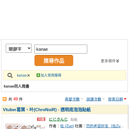
同人社團
工作委託
同人宣傳看板
繪圖藝廊
交流中心
攤位轉讓區
更多條件
會員功能選單
kanae
加入常用搜尋
會員中心
kanae同人周邊
註冊會員
49
共
件
喜愛次數
說讚次數
發表日期
登入
Vtuber葛葉、叶(ChroNoiR) - 透明底泡泡貼紙
にじさんじ
貼紙
作者：
佐 (Zuo)
社團：
您的老鼠好友（佐Zuo）