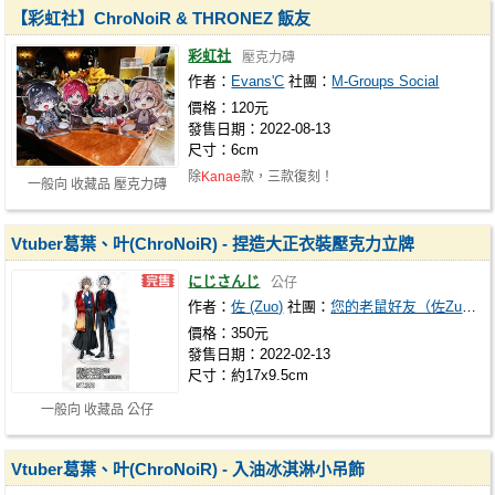
【彩虹社】ChroNoiR & THRONEZ 飯友
彩虹社
壓克力磚
作者：
Evans'C
社團：
M-Groups Social
價格：120元
發售日期：2022-08-13
尺寸：6cm
除
Kanae
款，三款復刻！
一般向 收藏品 壓克力磚
Vtuber葛葉、叶(ChroNoiR) - 捏造大正衣裝壓克力立牌
にじさんじ
公仔
作者：
佐 (Zuo)
社團：
您的老鼠好友（佐Zuo）
價格：350元
發售日期：2022-02-13
尺寸：約17x9.5cm
一般向 收藏品 公仔
Vtuber葛葉、叶(ChroNoiR) - 入油冰淇淋小吊飾