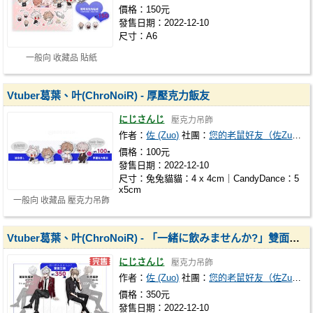
價格：150元
發售日期：2022-12-10
尺寸：A6
一般向 收藏品 貼紙
Vtuber葛葉、叶(ChroNoiR) - 厚壓克力飯友
にじさんじ
壓克力吊飾
作者：
佐 (Zuo)
社團：
您的老鼠好友（佐Zuo）
價格：100元
發售日期：2022-12-10
尺寸：兔兔貓貓：4 x 4cm｜CandyDance：5
x5cm
一般向 收藏品 壓克力吊飾
Vtuber葛葉、叶(ChroNoiR) - 「一緒に飲みませんか?」雙面壓克力立牌
にじさんじ
壓克力吊飾
作者：
佐 (Zuo)
社團：
您的老鼠好友（佐Zuo）
價格：350元
發售日期：2022-12-10