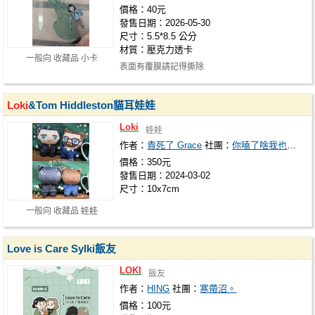
價格：40元
發售日期：2026-05-30
尺寸：5.5*8.5 公分
材質：壓克力透卡
一般向 收藏品 小卡
表面有覆膜請記得撕除
Loki
&Tom Hiddleston貓耳娃娃
Loki
娃娃
作者：
貴死了 Grace
社團：
你嗑了啥我也要來一點
價格：350元
發售日期：2024-03-02
尺寸：10x7cm
一般向 收藏品 娃娃
Love is Care Sylki飯友
LOKI
飯友
作者：
HING
社團：
寒帶沼。
價格：100元