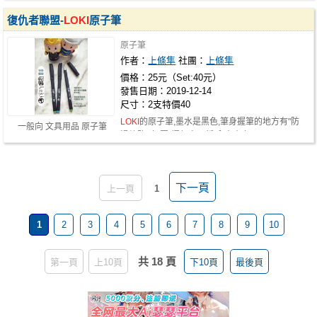
復仇者聯盟-
LOKI
原子筆
原子筆
作者：
上條隼
社團：
上條隼
價格：25元（Set:40元）
發售日期：2019-12-14
尺寸：2支特價40
LOKI
的原子筆,墨水是黑色,筆身握筆的地方有"防
一般向 文具用品 原子筆
滑紋路"(如圖)握起來更穩 拿來書寫及…
下一頁
上一頁
1
1
2
3
4
5
6
7
8
9
10
共 18 頁
第一頁
上10頁
下10頁
最後頁