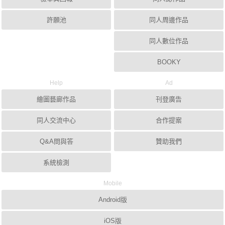
許願池
同人周邊作品
同人數位作品
BOOKY
Help
Ad
繪圖藝廊作品
刊登廣告
同人交流中心
合作提案
Q&A問與答
贊助我們
系統檢測
Mobile
Android版
iOS版