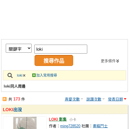
同人社團
工作委託
同人宣傳看板
繪圖藝廊
交流中心
攤位轉讓區
更多條件
會員功能選單
loki
加入常用搜尋
會員中心
loki同人周邊
註冊會員
173
共
件
喜愛次數
說讚次數
發表日期
登入
LOKI
出沒
LOKI
影集
小卡
作者：
ming728520
社團：
畫稿鬥士