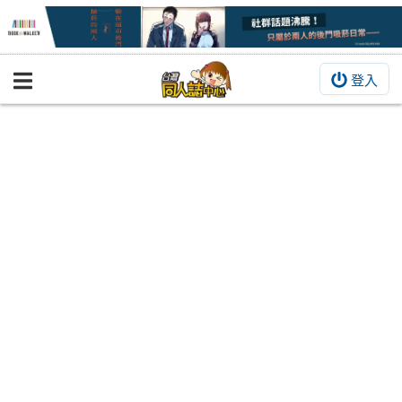
登入
BOOKY書集倉庫
同人作品
同人誌
同人周邊
同人數位作品
活動&消息
同人誌活動
最新消息
同人相關店家
宣傳&交流