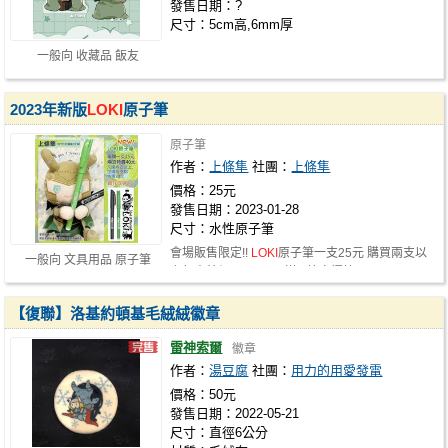
發售日期：?
尺寸：5cm高,6mm厚
一般向 收藏品 飯友
2023年新版
LOKI
原子筆
原子筆
作者：
上條隼
社團：
上條隼
價格：25元
發售日期：2023-01-28
尺寸：水性原子筆
會場販售限定!!
LOKI
原子筆一支25元 購買兩支以
一般向 文具用品 原子筆
上每支特價20元 買10送1 筆身握筆…
【復聯】洛基約頓基毛絨絨徽章
雷神索爾
徽章
作者：
湯豆腐
社團：
用力的用愛發電
價格：50元
發售日期：2022-05-21
尺寸：直徑6公分