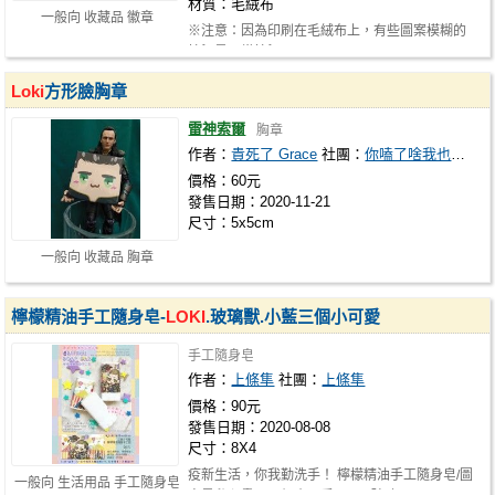
材質：毛絨布
一般向 收藏品 徽章
※注意：因為印刷在毛絨布上，有些圖案模糊的
情況是正常情況
Loki
方形臉胸章
雷神索爾
胸章
作者：
貴死了 Grace
社團：
你嗑了啥我也要來一點
價格：60元
發售日期：2020-11-21
尺寸：5x5cm
一般向 收藏品 胸章
檸檬精油手工隨身皂-
LOKI
.玻璃獸.小藍三個小可愛
手工隨身皂
作者：
上條隼
社團：
上條隼
價格：90元
發售日期：2020-08-08
尺寸：8X4
疫新生活，你我勤洗手！ 檸檬精油手工隨身皂/圖
一般向 生活用品 手工隨身皂