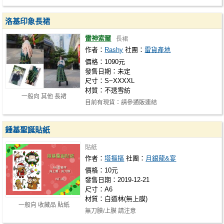
案是私心畫了三個小可愛(
LOKI
.玻璃…
洛基印象長裙
雷神索爾
長裙
作者：
Rashy
社團：
雷貨產地
價格：1090元
發售日期：未定
尺寸：S~XXXXL
材質：不透雪紡
一般向 其他 長裙
目前有現貨：請參通販連結
=======================================
錘基聖誕貼紙
貼紙
作者：
塔摳摳
社團：
月銀龍&宴
價格：10元
發售日期：2019-12-21
尺寸：A6
材質：白道林(無上膜)
一般向 收藏品 貼紙
無刀膜/上膜 請注意