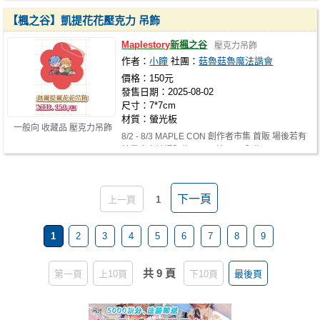
【楓之谷】凱提花花壓克力 吊飾
Maplestory
新楓之谷
壓克力吊飾
作者：
小瞳
社團：
菇魯菇魯魔法諧會
價格：150元
發售日期：2025-08-02
尺寸：7*7cm
材質：螢光板
一般向 收藏品 壓克力吊飾
8/2 - 8/3 MAPLE CON 創作者市集 首販 場後若有
餘量會申請通販許可，及於NiCE販售！
下一頁
上一頁
1
1
2
3
4
5
6
7
8
9
共 9 頁
第一頁
上10頁
下10頁
最後頁