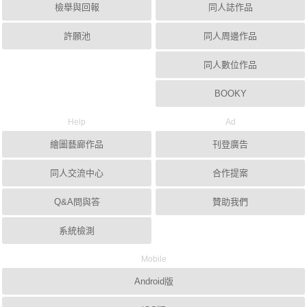
檢舉與回報
同人誌作品
許願池
同人周邊作品
同人數位作品
BOOKY
Help
Ad
繪圖藝廊作品
刊登廣告
同人交流中心
合作提案
Q&A問與答
贊助我們
系統檢測
Mobile
Android版