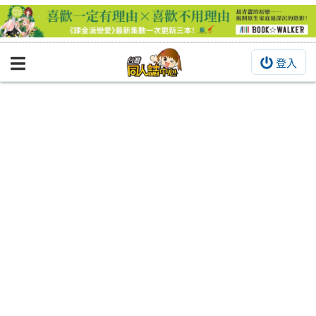
登入
BOOKY書集倉庫
同人作品
同人誌
同人周邊
同人數位作品
活動&消息
同人誌活動
最新消息
同人相關店家
宣傳&交流