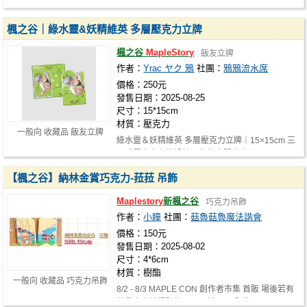
楓之谷｜綠水靈&妖精維英 多層壓克力立牌
楓之谷
MapleStory
飯友立牌
作者：
Yrac ヤク 鴉
社團：
鴉鴉流水席
價格：250元
發售日期：2025-08-25
尺寸：15*15cm
材質：壓克力
一般向 收藏品 飯友立牌
綠水靈＆妖精維英 多層壓克力立牌｜15×15cm 三
層式壓克力立牌設計，能依空間自由組…
【楓之谷】納林金賞巧克力-菈菈 吊飾
Maplestory
新楓之谷
巧克力吊飾
作者：
小瞳
社團：
菇魯菇魯魔法諧會
價格：150元
發售日期：2025-08-02
尺寸：4*6cm
材質：樹酯
一般向 收藏品 巧克力吊飾
8/2 - 8/3 MAPLE CON 創作者市集 首販 場後若有
餘量會申請通販許可，及於NiCE販售！