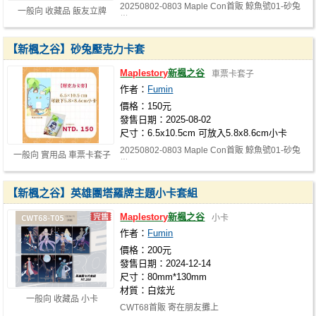
20250802-0803 Maple Con首販 鯨魚號01-砂兔
一般向 收藏品 飯友立牌
樂園
【新楓之谷】砂兔壓克力卡套
Maplestory
新楓之谷
車票卡套子
作者：
Fumin
價格：150元
發售日期：2025-08-02
尺寸：6.5x10.5cm 可放入5.8x8.6cm小卡
20250802-0803 Maple Con首販 鯨魚號01-砂兔
一般向 實用品 車票卡套子
樂園
【新楓之谷】英雄團塔羅牌主題小卡套組
Maplestory
新楓之谷
小卡
作者：
Fumin
價格：200元
發售日期：2024-12-14
尺寸：80mm*130mm
材質：白炫光
一般向 收藏品 小卡
CWT68首販 寄在朋友攤上