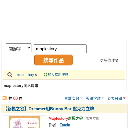
同人社團
工作委託
同人宣傳看板
繪圖藝廊
交流中心
攤位轉讓區
更多條件
會員功能選單
maplestory
加入常用搜尋
會員中心
maplestory同人周邊
註冊會員
88
共
件
喜愛次數
說讚次數
發表日期
登入
【新楓之谷】Dreamer組Bunny Bar 壓克力立牌
Maplestory
新楓之谷
飯友立牌
作者：
Fumin