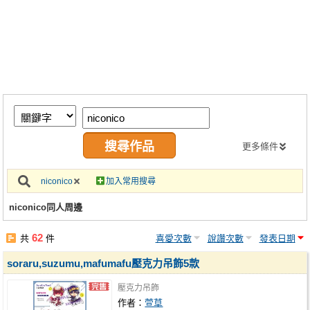
同人社團
工作委託
同人宣傳看板
繪圖藝廊
交流中心
攤位轉讓區
更多條件
會員功能選單
niconico
加入常用搜尋
會員中心
niconico同人周邊
註冊會員
62
共
件
喜愛次數
說讚次數
發表日期
登入
soraru,suzumu,mafumafu壓克力吊飾5款
壓克力吊飾
作者：
萱草