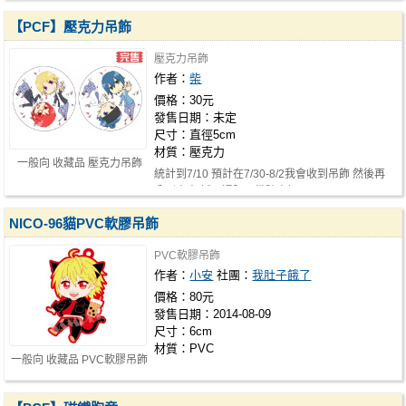
【PCF】壓克力吊飾
壓克力吊飾
作者：
柴
價格：30元
發售日期：未定
尺寸：直徑5cm
材質：壓克力
一般向 收藏品 壓克力吊飾
統計到7/10 預計在7/30-8/2我會收到吊飾 然後再
分別寄出 採取通販，掛號大概30元…
NICO-96貓PVC軟膠吊飾
PVC軟膠吊飾
作者：
小安
社團：
我肚子餓了
價格：80元
發售日期：2014-08-09
尺寸：6cm
材質：PVC
一般向 收藏品 PVC軟膠吊飾