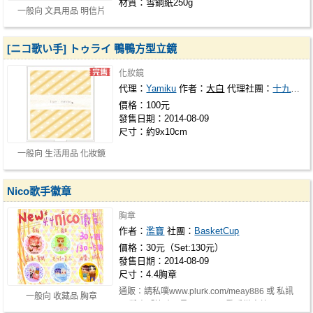
材質：雪銅紙250g
一般向 文具用品 明信片
[ニコ歌い手] トゥライ 鴨鴨方型立鏡
化妝鏡
代理：
Yamiku
作者：
大白
代理社團：
十九回目逃亡
價格：100元
發售日期：2014-08-09
尺寸：約9x10cm
一般向 生活用品 化妝鏡
Nico歌手徽章
胸章
作者：
濫寶
社團：
BasketCup
價格：30元（Set:130元）
發售日期：2014-08-09
尺寸：4.4胸章
通販：請私噗www.plurk.com/meay886 或 私訊
一般向 收藏品 胸章
FB粉專「笑時不見」 ※ Nico歌手徽章總…