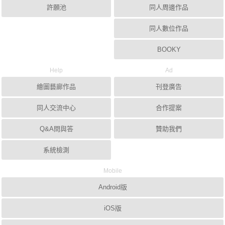
許願池
同人周邊作品
同人數位作品
BOOKY
Help
Ad
繪圖藝廊作品
刊登廣告
同人交流中心
合作提案
Q&A問與答
贊助我們
系統檢測
Mobile
Android版
iOS版