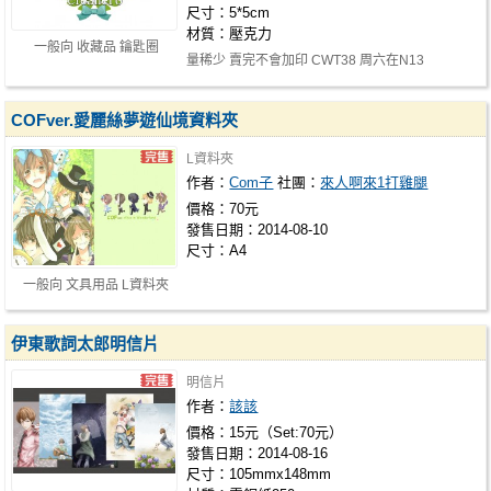
尺寸：5*5cm
材質：壓克力
一般向 收藏品 鑰匙圈
量稀少 賣完不會加印 CWT38 周六在N13
COFver.愛麗絲夢遊仙境資料夾
L資料夾
作者：
Com子
社團：
來人啊來1打雞腿
價格：70元
發售日期：2014-08-10
尺寸：A4
一般向 文具用品 L資料夾
伊東歌詞太郎明信片
明信片
作者：
該該
價格：15元（Set:70元）
發售日期：2014-08-16
尺寸：105mmx148mm