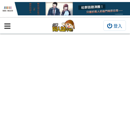
登入
BOOKY書集倉庫
同人作品
同人誌
同人周邊
同人數位作品
活動&消息
同人誌活動
最新消息
同人相關店家
宣傳&交流