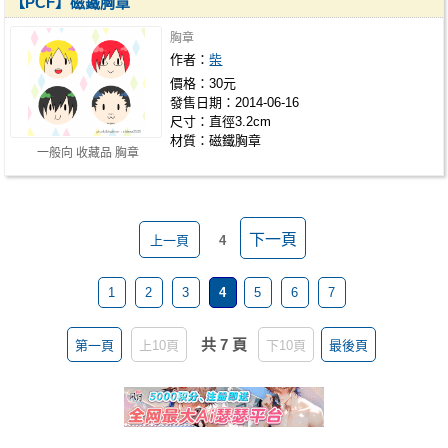
【PCF】磁鐵胸章
胸章
作者：
柴
價格：30元
發售日期：2014-06-16
尺寸：直徑3.2cm
材質：磁鐵胸章
一般向 收藏品 胸章
下一頁
上一頁
4
1
2
3
4
5
6
7
共 7 頁
第一頁
上10頁
下10頁
最後頁