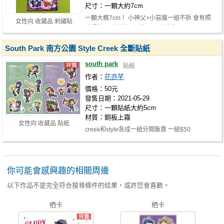
尺寸：一顆大約7cm
一顆大概7cm！ 小神父+小惡魔一組不拆 會有照
女性向 收藏品 刺繡貼
片裡的方形卡紙一起裝起來 附贈我自己…
South Park 南方公園 Style Creek 全斷貼紙
south park
貼紙
作者：
花亦芊
價格：50元
發售日期：2021-05-29
尺寸：一顆貼紙大約5cm
材質：銅板上霧
女性向 收藏品 貼紙
creek和style各成一組分開販賣 一組$50
你可能會感興趣的相關周邊
以下作品不是完全符合搜尋條件的結果，或許您會喜歡。
栖卡
栖卡