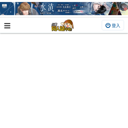
登入
BOOKY書集倉庫
同人作品
同人誌
同人周邊
同人數位作品
活動&消息
同人誌活動
最新消息
同人相關店家
宣傳&交流