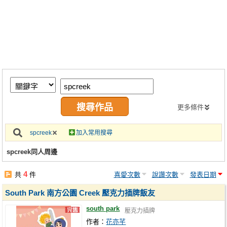
同人社團
工作委託
同人宣傳看板
繪圖藝廊
交流中心
攤位轉讓區
更多條件
會員功能選單
spcreek
加入常用搜尋
會員中心
spcreek同人周邊
註冊會員
4
共
件
喜愛次數
說讚次數
發表日期
登入
South Park 南方公園 Creek 壓克力插牌飯友
south park
壓克力插牌
作者：
花亦芊