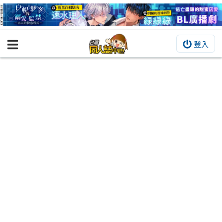
登入
BOOKY書集倉庫
同人作品
同人誌
同人周邊
同人數位作品
活動&消息
同人誌活動
最新消息
同人相關店家
宣傳&交流