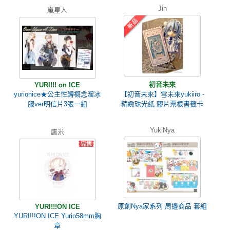
Jin
嵐星人
初音未來
YURI!!! on ICE
yurionice★公主性轉概念溜冰
【初音未來】雪未來yukiiro -
服ver明信片3張一組
精緻珠光紙 膠片票根書籤卡
YukiNya
盧米
原創Nya家系列 周邊商品 套組
YURI!!!ON ICE
YURI!!!ON ICE Yurio58mm胸
章