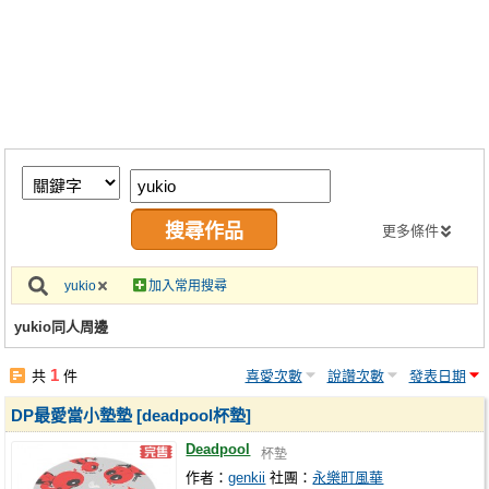
同人社團
工作委託
同人宣傳看板
繪圖藝廊
交流中心
攤位轉讓區
更多條件
會員功能選單
yukio
加入常用搜尋
會員中心
yukio同人周邊
註冊會員
1
共
件
喜愛次數
說讚次數
發表日期
登入
DP最愛當小墊墊 [deadpool杯墊]
Deadpool
杯墊
作者：
genkii
社團：
永樂町風華