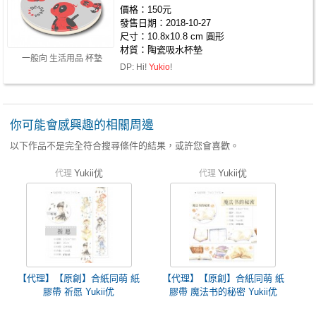
價格：150元
發售日期：2018-10-27
尺寸：10.8x10.8 cm 圓形
材質：陶瓷吸水杯墊
一般向 生活用品 杯墊
DP: Hi!
Yukio
!
你可能會感興趣的相關周邊
以下作品不是完全符合搜尋條件的結果，或許您會喜歡。
Yukii优
Yukii优
代理
代理
【代理】【原創】合紙同萌 紙
【代理】【原創】合紙同萌 紙
膠帶 祈愿 Yukii优
膠帶 魔法书的秘密 Yukii优