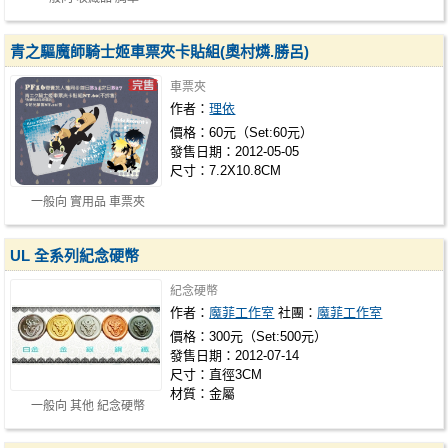
青之驅魔師騎士姬車票夾卡貼組(奧村燐.勝呂)
車票夾
作者：
理依
價格：60元（Set:60元）
發售日期：2012-05-05
尺寸：7.2X10.8CM
一般向 實用品 車票夾
UL 全系列紀念硬幣
紀念硬幣
作者：
魔菲工作室
社團：
魔菲工作室
價格：300元（Set:500元）
發售日期：2012-07-14
尺寸：直徑3CM
材質：金屬
一般向 其他 紀念硬幣