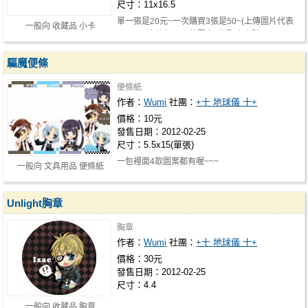
尺寸：11x16.5
單一張是20元~一次購買3張是50~(上傳圖片代表
一般向 收藏品 小卡
正反面~總共有3張6款圖案) 搭配本本購…
驅魔便條
便條紙
作者：
Wumi
社團：
+十 地球儀 十+
價格：10元
發售日期：2012-02-25
尺寸：5.5x15(單張)
一包裡面4款圖案都有喔~~~
一般向 文具用品 便條紙
Unlight胸章
胸章
作者：
Wumi
社團：
+十 地球儀 十+
價格：30元
發售日期：2012-02-25
尺寸：4.4
一般向 收藏品 胸章