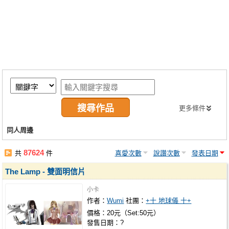
同人社團
工作委託
同人宣傳看板
繪圖藝廊
交流中心
攤位轉讓區
更多條件
會員功能選單
同人周邊
會員中心
87624
共
件
喜愛次數
說讚次數
發表日期
註冊會員
The Lamp - 雙面明信片
登入
小卡
作者：
Wumi
社團：
+十 地球儀 十+
價格：20元（Set:50元）
發售日期：?