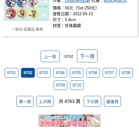
作者：
Lingshen/鈴軒
社團：
MIDORIBOX
價格：50元（Set:250元）
發售日期：2012-05-13
尺寸：5.8cm
材質：珍珠霧膜
一般向 收藏品 胸章
下一頁
上一頁
8702
8701
8702
8703
8704
8705
8706
8707
8708
8709
8710
共 8763 頁
第一頁
上10頁
下10頁
最後頁