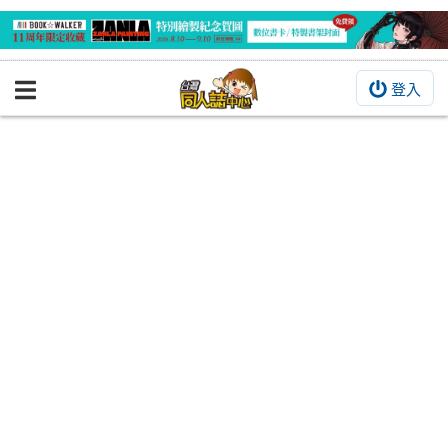
登入
BOOKY書集倉庫
同人作品
同人誌
同人周邊
同人數位作品
活動&消息
同人誌活動
最新消息
同人相關店家
宣傳&交流