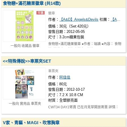
食物戀+滿花糖果徽章 (共14款)
徽章
作者：
【A&D】Angels&Devils
社團：
【A&D】Angels&Devils
價格：30元（Set:420元）
發售日期：2012-05-05
尺寸：3.2cm糖果包裝
食物戀+滿花糖果徽章 ●作者：瑞讀 ●內容： 食物
一般向 收藏品 徽章
戀+滿花亮面彩色小徽章 ●判定：3.2…
<<特殊傳說>>車票夾SET
車票夾
作者：
阿佳佳
價格：80元
發售日期：2012-10-17
尺寸：7.2 X 10.8 CM
材質：全塑膠亮面
一般向 實用品 車票夾
CWT34 DAY2寄賣 已在月見草開放寄賣 詳情：
http://goods.ruten.com.tw/item/show…
V家、青驅、MAGI、吹雪胸章