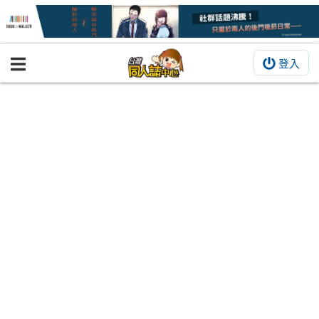
登入
BOOKY書集倉庫
同人作品
同人誌
同人周邊
同人數位作品
活動&消息
同人誌活動
最新消息
同人相關店家
宣傳&交流