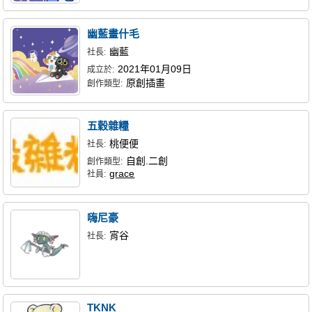
幽藍畫什毛
幽藍
社長:
2021年01月09日
成立於:
原創插畫
創作類型:
五穀雜糧
桃便便
社長:
自創.二創
創作類型:
grace
社員:
嗨尼豪
宵谷
社長:
TKNK