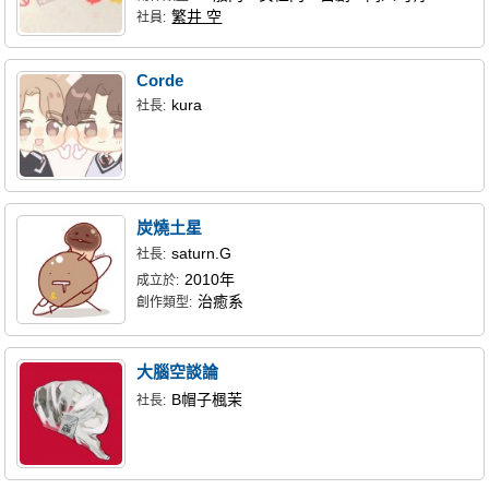
繁井 空
社員:
Corde
kura
社長:
炭燒土星
saturn.G
社長:
2010年
成立於:
治癒系
創作類型:
大腦空談論
B帽子楓茉
社長: