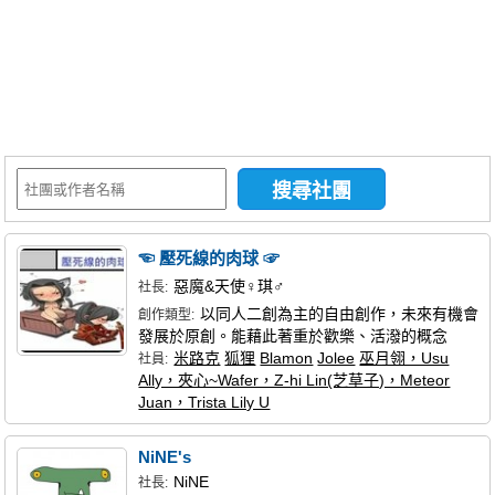
同人社團
工作委託
同人宣傳看板
繪圖藝廊
交流中心
攤位轉讓區
☜ 壓死線的肉球 ☞
會員功能選單
惡魔&天使♀琪♂
社長:
以同人二創為主的自由創作，未來有機會
會員中心
創作類型:
發展於原創。能藉此著重於歡樂、活潑的概念
註冊會員
米路克
狐狸
Blamon
Jolee
巫月翎，Usu
社員:
Ally，夾心~Wafer，Z-hi Lin(芝草子)，Meteor
登入
Juan，Trista Lily U
NiNE's
NiNE
社長: