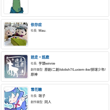
依存症
Mau.
社長:
迷走。巡鹿
芋頭winnie
社長:
原創/二創/idolish7/Luxiem-ike/排球少年/
創作類型:
原神
雪花糖
咪子
社長:
同人
創作類型: