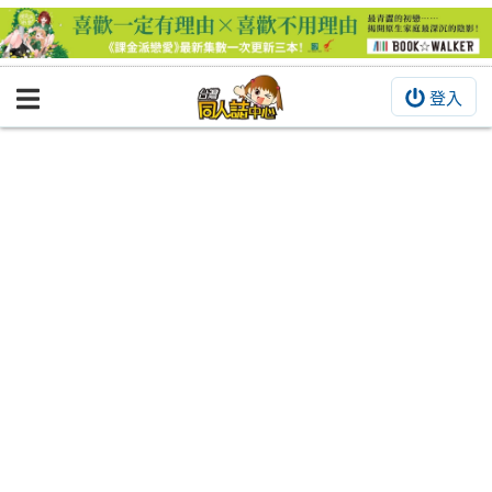
登入
BOOKY書集倉庫
同人作品
同人誌
同人周邊
同人數位作品
活動&消息
同人誌活動
最新消息
同人相關店家
宣傳&交流