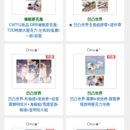
催眠麥克風
凹凸世界
CWT51新品-DRB催眠麥克風-
★ 凹凸世界全員紙膠帶+證件帶
TDD時期大壓克力-左馬刻/亂數/
一郎/寂雷
Omu★〞
Omu★〞
凹凸世界
凹凸世界
凹凸世界-布倫達x安迷修+幼皇
凹凸世界-雷獅&安迷修-甜蜜夢
雷獅明信片+海報組/雪國皇族-
境透明壓克力吊飾
格瑞x金明信片組
Omu★〞
Omu★〞