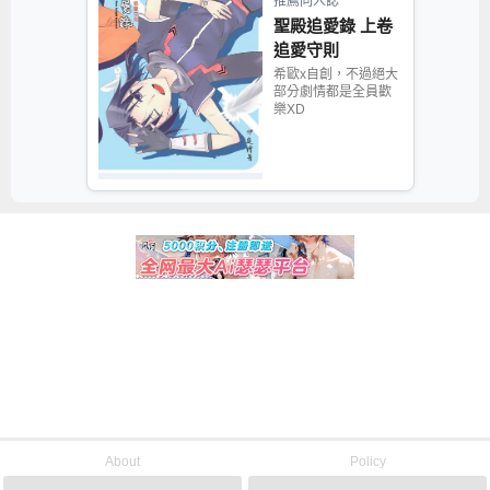
推薦同人誌
聖殿追愛錄 上卷
追愛守則
希歐x自創，不過絕大
部分劇情都是全員歡
樂XD
About
Policy