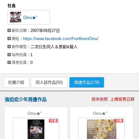
社長
Omu★〞
2007年09月27日
創社日期：
https://www.facebook.com/FoxMoonOmu/
網址：
二次衍生同人＆原創&擬人
創作類型：
1
站內社員：
0
其他社員：
社團介紹
同人誌作品(50)
周邊作品(178)
強迫症少年周邊作品
排序依照: 上傳發表日期
Omu★〞
Omu★〞