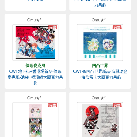
力吊飾
Omu★〞
Omu★〞
催眠麥克風
凹凸世界
CWT地下街+香港場新品-催眠
CWT49凹凸世界新品-海灘瑞金
麥克風-池袋+橫濱組大壓克力吊
+海盜雷卡大壓克力吊飾
飾
Omu★〞
Omu★〞