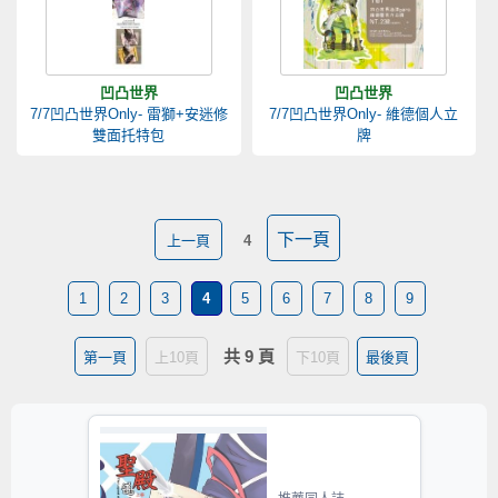
凹凸世界
凹凸世界
7/7凹凸世界Only- 雷獅+安迷修
7/7凹凸世界Only- 維德個人立
雙面托特包
牌
下一頁
上一頁
4
1
2
3
4
5
6
7
8
9
共 9 頁
第一頁
上10頁
下10頁
最後頁