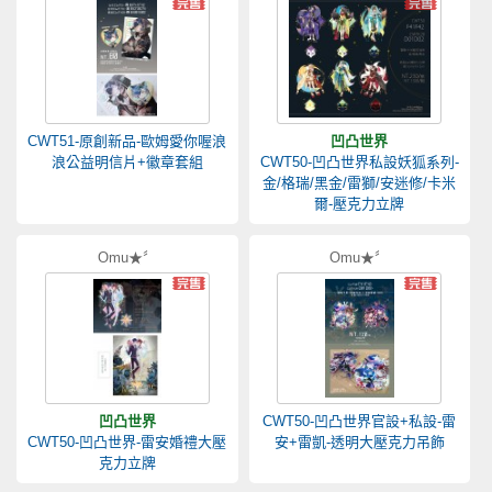
CWT51-原創新品-歐姆愛你喔浪
凹凸世界
浪公益明信片+徽章套組
CWT50-凹凸世界私設妖狐系列-
金/格瑞/黑金/雷獅/安迷修/卡米
爾-壓克力立牌
Omu★〞
Omu★〞
凹凸世界
CWT50-凹凸世界官設+私設-雷
CWT50-凹凸世界-雷安婚禮大壓
安+雷凱-透明大壓克力吊飾
克力立牌