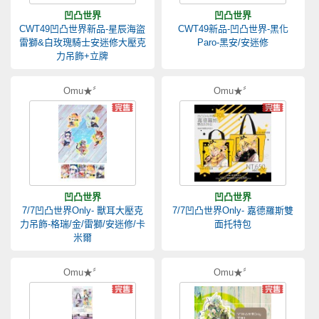
凹凸世界
凹凸世界
CWT49凹凸世界新品-星辰海盜
CWT49新品-凹凸世界-黑化
雷獅&白玫瑰騎士安迷修大壓克
Paro-黑安/安迷修
力吊飾+立牌
Omu★〞
Omu★〞
凹凸世界
凹凸世界
7/7凹凸世界Only- 獸耳大壓克
7/7凹凸世界Only- 嘉德羅斯雙
力吊飾-格瑞/金/雷獅/安迷修/卡
面托特包
米爾
Omu★〞
Omu★〞