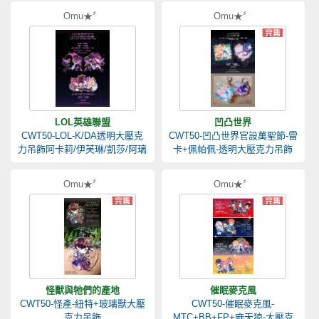
Omu★〞
Omu★〞
LOL英雄聯盟
凹凸世界
CWT50-LOL-K/DA透明大壓克
CWT50-凹凸世界官設萬聖節-雷
力吊飾阿卡莉/伊芙琳/凱莎/阿璃
卡+佩帕佩-透明大壓克力吊飾
Omu★〞
Omu★〞
怪獸與牠們的產地
催眠麥克風
CWT50-怪產-紐特+玻璃獸大壓
CWT50-催眠麥克風-
克力吊飾
MTC+BB+FP+麻天狼-大壓克