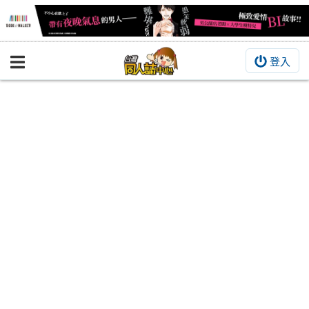
登入
BOOKY書集倉庫
同人作品
同人誌
同人周邊
同人數位作品
活動&消息
同人誌活動
最新消息
同人相關店家
宣傳&交流