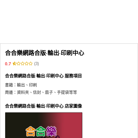
同人社團
工作委託
同人宣傳看板
繪圖藝廊
合合樂網路合版‧輸出‧印刷中心
交流中心
0.7
(3)
攤位轉讓區
合合樂網路合版‧輸出‧印刷中心 服務項目
會員功能選單
書籍：
輸出、印刷
會員中心
周邊：
資料夾、信封、扇子、手提袋等等
註冊會員
合合樂網路合版‧輸出‧印刷中心 店家圖像
登入