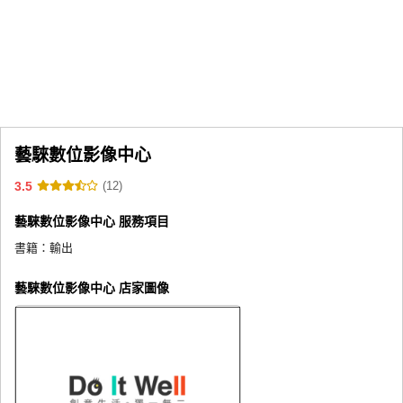
同人社團
工作委託
同人宣傳看板
繪圖藝廊
藝騋數位影像中心
交流中心
3.5
(12)
攤位轉讓區
藝騋數位影像中心 服務項目
會員功能選單
書籍：
輸出
會員中心
註冊會員
藝騋數位影像中心 店家圖像
登入