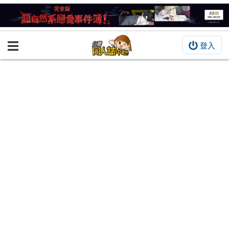
登入
BOOKY書集倉庫
同人作品
同人誌
同人周邊
同人數位作品
活動&消息
同人誌活動
最新消息
同人相關店家
宣傳&交流