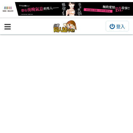
登入
BOOKY書集倉庫
同人作品
同人誌
同人周邊
同人數位作品
活動&消息
同人誌活動
最新消息
同人相關店家
宣傳&交流