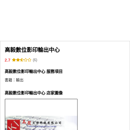
同人社團
工作委託
同人宣傳看板
繪圖藝廊
高毅數位影印輸出中心
交流中心
2.7
(6)
攤位轉讓區
高毅數位影印輸出中心 服務項目
會員功能選單
書籍：
輸出
會員中心
註冊會員
高毅數位影印輸出中心 店家圖像
登入