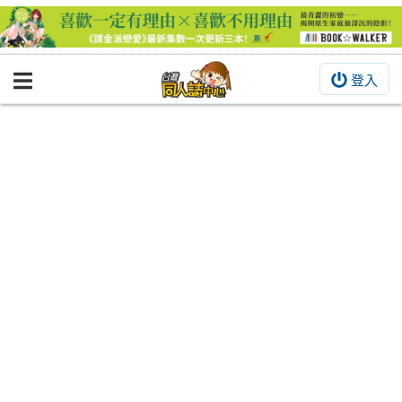
登入
BOOKY書集倉庫
同人作品
同人誌
同人周邊
同人數位作品
活動&消息
同人誌活動
最新消息
同人相關店家
宣傳&交流