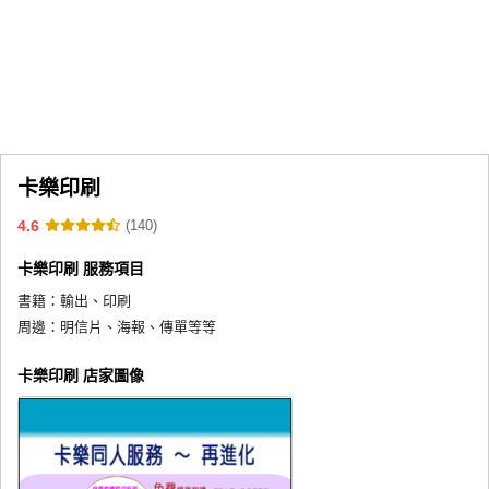
同人社團
工作委託
同人宣傳看板
繪圖藝廊
卡樂印刷
交流中心
4.6
(140)
攤位轉讓區
卡樂印刷 服務項目
會員功能選單
書籍：
輸出、印刷
會員中心
周邊：
明信片、海報、傳單等等
註冊會員
卡樂印刷 店家圖像
登入