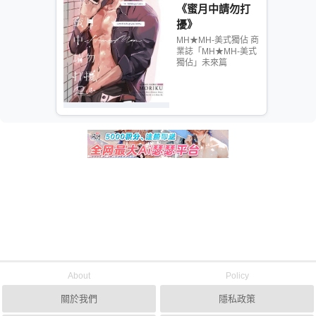
《蜜月中請勿打
擾》
MH★MH-美式獨佔 商
業誌「MH★MH-美式
獨佔」未來篇
About
Policy
關於我們
隱私政策