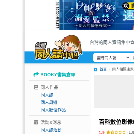
台灣的同人資訊集中
首頁
同人相關店家
BOOKY書集倉庫
同人作品
同人誌
同人周邊
同人數位作品
百科數位影像
活動&消息
同人誌活動
1.9
(13)