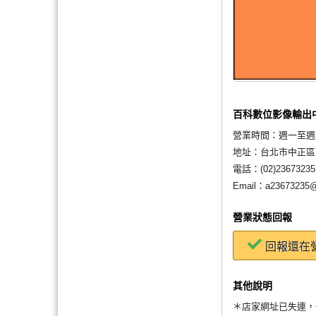
百科數位影像輸出
營業時間：
週一至週五 0
地址：
台北市中正區
電話：
(02)23673235
Email：
a23673235@
營業狀態回報
回報還在
其他說明
＊店家網址已失連，