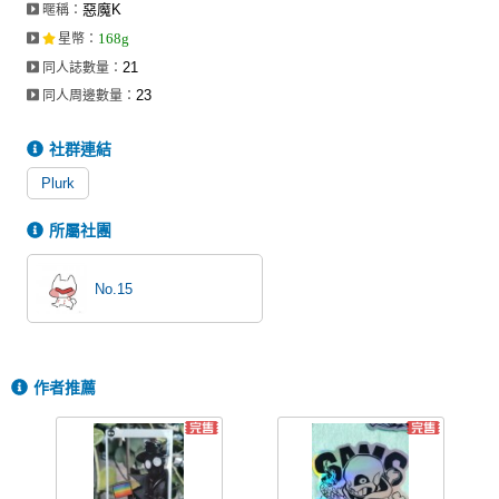
惡魔K
暱稱：
同人社團
168g
星幣
：
工作委託
21
同人誌數量：
23
同人周邊數量：
同人宣傳看板
社群連結
繪圖藝廊
Plurk
交流中心
所屬社團
攤位轉讓區
會員功能選單
No.15
會員中心
註冊會員
作者推薦
登入