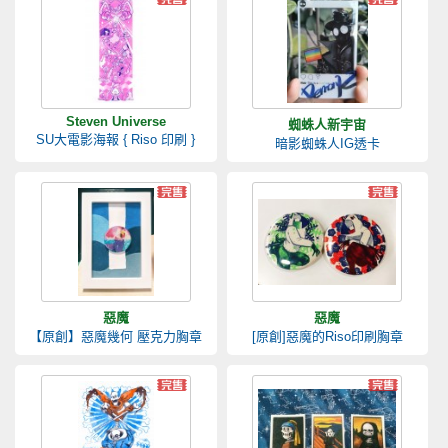
Steven Universe
蜘蛛人新宇宙
SU大電影海報 { Riso 印刷 }
暗影蜘蛛人IG透卡
惡魔
惡魔
【原創】惡魔幾何 壓克力胸章
[原創]惡魔的Riso印刷胸章