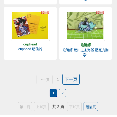
cuphead
陰陽師
cuphead 明信片
陰陽師 荒川之主海獺 壓克力胸
章~
下一頁
上一頁
1
1
2
共 2 頁
第一頁
上10頁
下10頁
最後頁