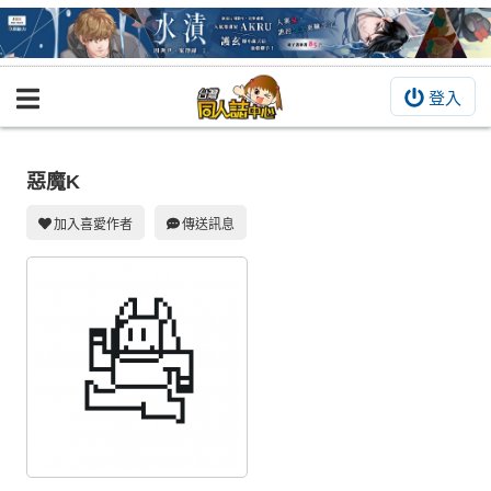
登入
BOOKY書集倉庫
同人作品
惡魔K
同人誌
加入喜愛作者
傳送訊息
同人周邊
同人數位作品
活動&消息
同人誌活動
最新消息
同人相關店家
宣傳&交流