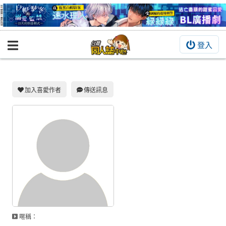
登入
BOOKY書集倉庫
同人作品
同人誌
加入喜愛作者
傳送訊息
同人周邊
同人數位作品
活動&消息
同人誌活動
最新消息
同人相關店家
暱稱：
宣傳&交流