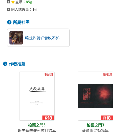
85g
星幣
：
同人社團
16
同人誌數量：
工作委託
所屬社團
同人宣傳看板
韓式炸雞好貴吃不起
繪圖藝廊
交流中心
攤位轉讓區
作者推薦
會員功能選單
會員中心
註冊會員
登入
柏德之門3
柏德之門3
塔夫蓋無邏輯純打炮本
蓋爾總受短篇集