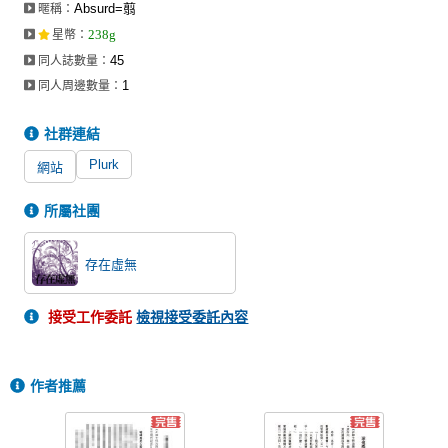
Absurd=翦
暱稱：
同人社團
238g
星幣
：
工作委託
45
同人誌數量：
1
同人周邊數量：
同人宣傳看板
社群連結
繪圖藝廊
Plurk
網站
交流中心
攤位轉讓區
所屬社團
會員功能選單
存在虛無
會員中心
接受工作委託
檢視接受委託內容
註冊會員
登入
作者推薦