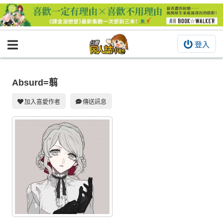
登入
BOOKY書集倉庫
同人作品
Absurd=翦
同人誌
加入喜愛作者
傳送訊息
同人周邊
同人數位作品
活動&消息
同人誌活動
最新消息
同人相關店家
宣傳&交流