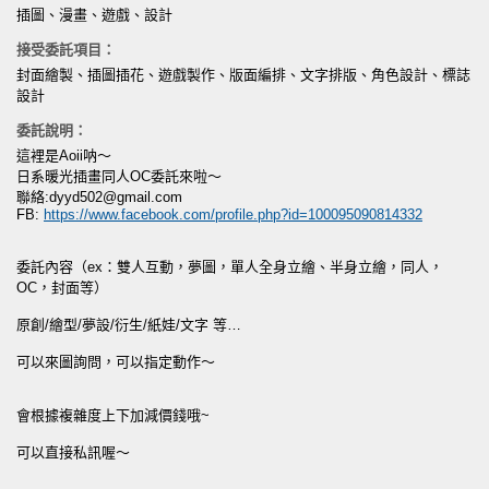
插圖、漫畫、遊戲、設計
接受委託項目：
封面繪製、插圖插花、遊戲製作、版面編排、文字排版、角色設計、標誌
設計
委託說明：
這裡是Aoii呐～
日系暖光插畫同人OC委託來啦～
聯絡:
dyyd502@gmail.com
FB:
https://www.facebook.com/profile.php?id=100095090814332
委託內容（ex：雙人互動，夢圖，單人全身立繪、半身立繪，同人，
OC，封面等）
原創/繪型/夢設/衍生/紙娃/文字 等…
可以來圖詢問，可以指定動作～
會根據複雜度上下加減價錢哦~
可以直接私訊喔～