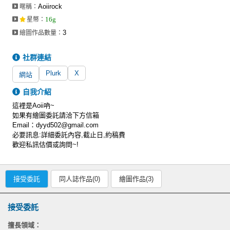
Aoiirock
暱稱：
16g
星幣
：
3
繪圖作品數量：
社群連結
Plurk
X
網站
自我介紹
這裡是Aoii吶~
如果有繪圖委託請洽下方信箱
Email：
dyyd502@gmail.com
必要訊息:詳細委託內容,截止日,約稿費
歡迎私訊估價或詢問~!
接受委託
同人誌作品(0)
繪圖作品(3)
接受委託
擅長領域：