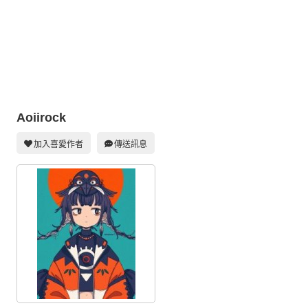
同人社團
工作委託
同人宣傳看板
繪圖藝廊
Aoiirock
交流中心
攤位轉讓區
加入喜愛作者
傳送訊息
會員功能選單
會員中心
註冊會員
登入