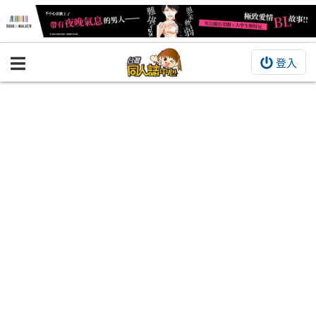
登入
BOOKY書集倉庫
同人作品
同人誌
同人周邊
同人數位作品
活動&消息
同人誌活動
最新消息
同人相關店家
宣傳&交流