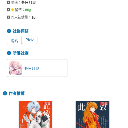
冬日月夏
暱稱：
同人社團
80g
星幣
：
工作委託
16
同人誌數量：
同人宣傳看板
社群連結
繪圖藝廊
Pixiv
網站
交流中心
所屬社團
攤位轉讓區
冬日月夏
會員功能選單
會員中心
註冊會員
作者推薦
登入