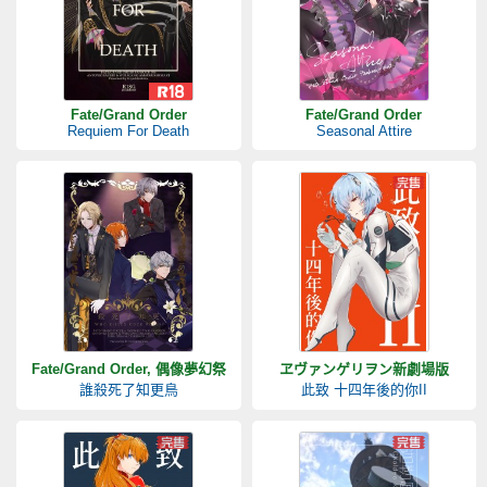
Fate/Grand Order
Fate/Grand Order
Requiem For Death
Seasonal Attire
Fate/Grand Order, 偶像夢幻祭
ヱヴァンゲリヲン新劇場版
誰殺死了知更鳥
此致 十四年後的你II