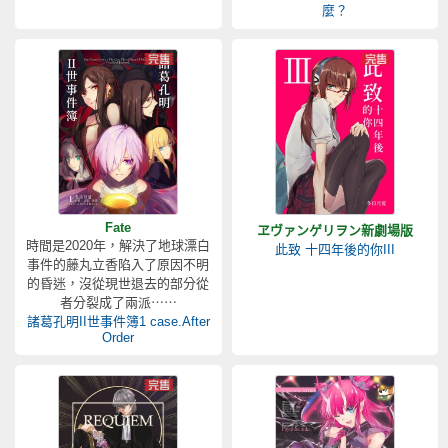
麼？
Fate
ヱヴァンゲリヲン新劇場版
時間是2020年，解決了地球漂白
此致 十四年後的你III
事件的藤丸立香陷入了原因不明
的昏迷，沒從現世退去的部分從
者分裂成了兩派⋯⋯
諸葛孔明II世事件簿1 case.After
Order