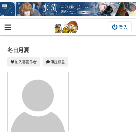
登入
BOOKY書集倉庫
同人作品
冬日月夏
同人誌
加入喜愛作者
傳送訊息
同人周邊
同人數位作品
活動&消息
同人誌活動
最新消息
同人相關店家
宣傳&交流