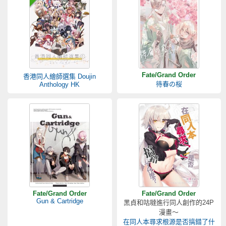
Fate/Grand Order
香港同人繪師選集 Doujin
待春の桜
Anthology HK
Fate/Grand Order
Fate/Grand Order
Gun & Cartridge
黑貞和咕噠進行同人創作的24P
漫畫～
在同人本尋求根源是否搞錯了什