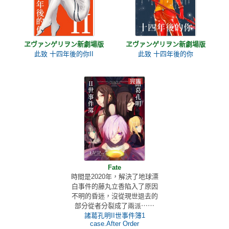
ヱヴァンゲリヲン新劇場版
ヱヴァンゲリヲン新劇場版
此致 十四年後的你II
此致 十四年後的你
Fate
時間是2020年，解決了地球漂
白事件的藤丸立香陷入了原因
不明的昏迷，沒從現世退去的
部分從者分裂成了兩派⋯⋯
諸葛孔明II世事件簿1
case.After Order