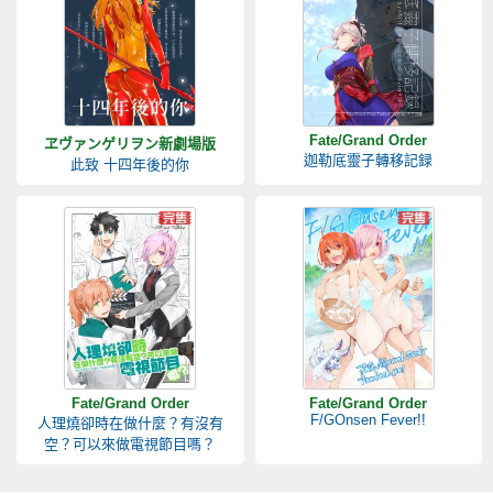
Fate/Grand Order
ヱヴァンゲリヲン新劇場版
迦勒底靈子轉移記録
此致 十四年後的你
Fate/Grand Order
Fate/Grand Order
F/GOnsen Fever!!
人理燒卻時在做什麼？有沒有
空？可以來做電視節目嗎？