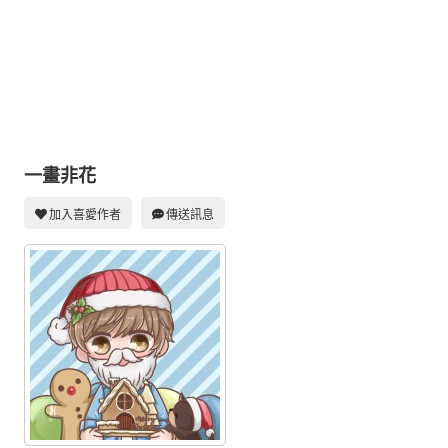
同人社團
工作委託
同人宣傳看板
繪圖藝廊
交流中心
一畫非花
攤位轉讓區
加入喜愛作者
傳送訊息
會員功能選單
會員中心
註冊會員
登入