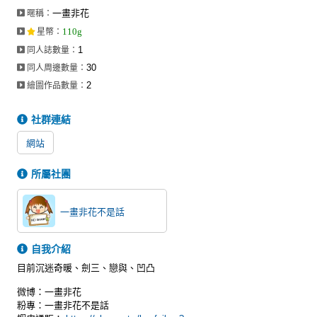
一畫非花
暱稱：
110g
星幣
：
1
同人誌數量：
30
同人周邊數量：
2
繪圖作品數量：
社群連結
網站
所屬社團
一畫非花不是話
自我介紹
目前沉迷奇暖、劍三、戀與、凹凸
微博：一畫非花
粉專：一畫非花不是話