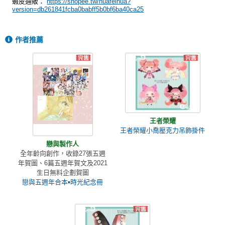
蝦皮通販：
https://shopee.tw/huafeihua?
version=db261841fcba0babff5b0bf6ba40ca25
作者推薦
王者榮耀
王者榮耀小喬壓克力吊飾掛件
戀與製作人
全年齡向創作，收錄27張五週
年賀圖、6篇五週年賀文及2021
生日無料企劃賀圖
戀與五週年合本▪時光紀念冊