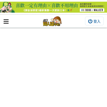
登入
BOOKY書集倉庫
同人作品
同人誌
同人周邊
同人數位作品
活動&消息
同人誌活動
最新消息
同人相關店家
宣傳&交流