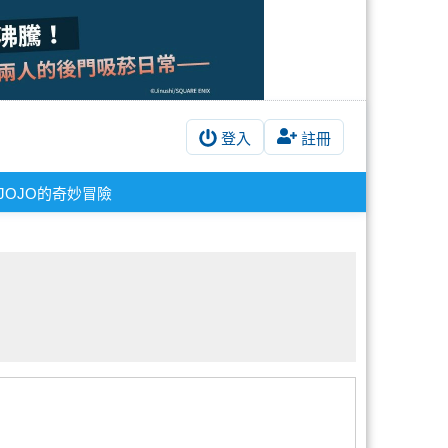
登入
註冊
JOJO的奇妙冒險