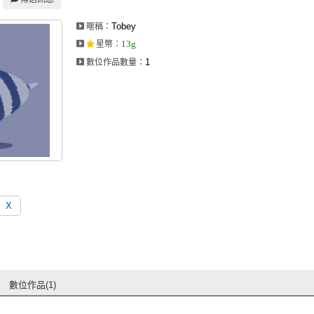
Tobey
暱稱：
13g
星幣
：
1
數位作品數量：
X
數位作品(1)