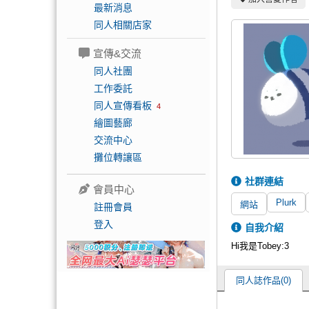
最新消息
同人相關店家
宣傳&交流
同人社團
工作委託
同人宣傳看板
4
繪圖藝廊
交流中心
攤位轉讓區
社群連結
會員中心
Plurk
網站
註冊會員
登入
自我介紹
Hi我是Tobey:3
同人誌作品(0)