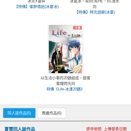
冰炎X夏碎
冰夏冰，有BE有HE，BL清水
【特傳】紫醉情迷(冰夏冰)
向
【特傳】時光迴廊(冰夏)
以生活小事的20題組成，甜蜜
蜜爆閃光向
特傳《Life-冰漾20題》
同人誌作品(5)
周邊作品(6)
夏霓同人誌作品
排序依照: 上傳發表日期