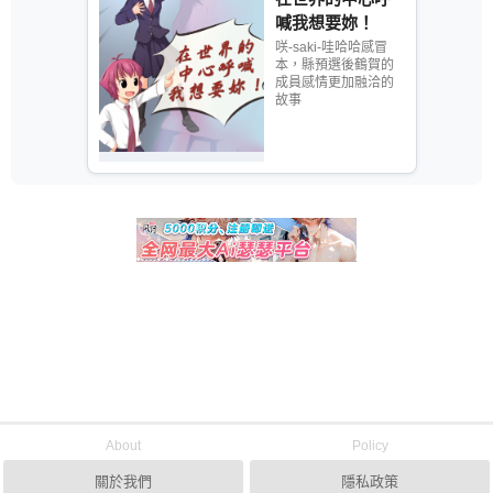
喊我想要妳！
咲-saki-哇哈哈感冒
本，縣預選後鶴賀的
成員感情更加融洽的
故事
About
Policy
關於我們
隱私政策