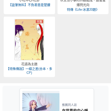
小花中心/花邪
以生活小事的20題組成，甜蜜蜜
【盜筆無料】不負君恩是楚腰
爆閃光向
特傳《Life-冰漾20題》
花語為主題
【特殊傳說】一線之差(合本，多
CP)
推薦同人誌
在世界的中心呼