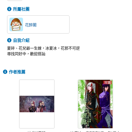
所屬社團
花醉閣
自我介紹
夏碎、花兒爺一生嫁，冰夏冰，花邪不可逆
尋找同好中，歡迎搭訕
作者推薦