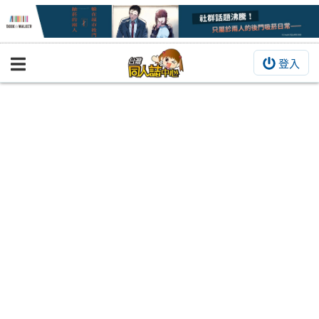
登入
BOOKY書集倉庫
同人作品
同人誌
同人周邊
同人數位作品
活動&消息
同人誌活動
最新消息
同人相關店家
宣傳&交流