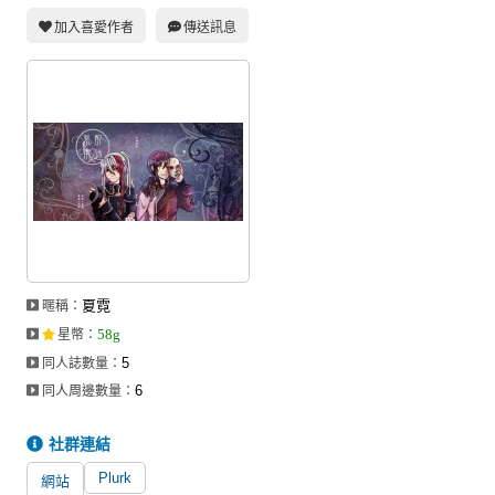
加入喜愛作者
傳送訊息
夏霓
暱稱：
58g
星幣
：
5
同人誌數量：
6
同人周邊數量：
社群連結
Plurk
網站