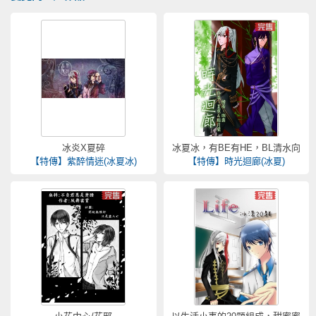
冰炎X夏碎
冰夏冰，有BE有HE，BL清水向
【特傳】紫醉情迷(冰夏冰)
【特傳】時光迴廊(冰夏)